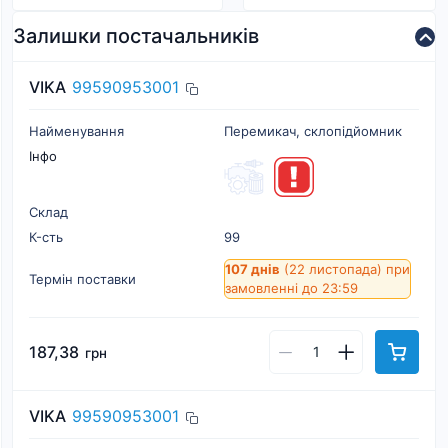
Залишки постачальників
VIKA
99590953001
Найменування
Перемикач, склопідйомник
Інфо
Склад
К-cть
99
107 днів
(22 листопада)
при
Термін поставки
замовленні до 23:59
187,38
грн
VIKA
99590953001