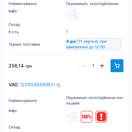
Найменування
Перемикач, склопідйомник
Інфо
Склад
К-cть
1
4 дні
(11 серпня)
при
Термін поставки
замовленні до 12:00
256,14
грн
VAG
1Z0959856REH
Перемикач склопiдiймача кно
Найменування
пковий
Інфо
Склад