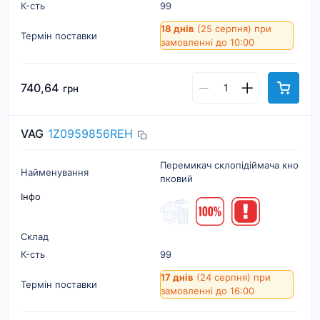
К-cть
99
18 днів
(25 серпня)
при
Термін поставки
замовленні до 10:00
740,64
грн
VAG
1Z0959856REH
Перемикач склопiдiймача кно
Найменування
пковий
Інфо
Склад
К-cть
99
17 днів
(24 серпня)
при
Термін поставки
замовленні до 16:00