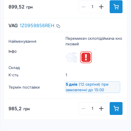
899,52
грн
VAG
1Z0959856REH
Перемикач склопiдiймача кно
Найменування
пковий
Інфо
Склад
К-cть
1
5 днів
(12 серпня)
при
Термін поставки
замовленні до 15:00
985,2
грн