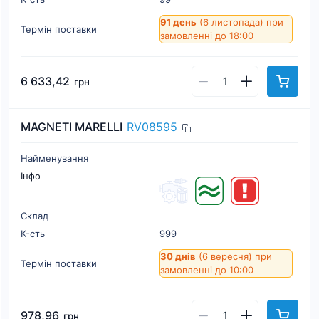
91 день
(6 листопада)
при
Термін поставки
замовленні до 18:00
6 633,42
грн
MAGNETI MARELLI
RV08595
Найменування
Інфо
Склад
К-cть
999
30 днів
(6 вересня)
при
Термін поставки
замовленні до 10:00
978,96
грн