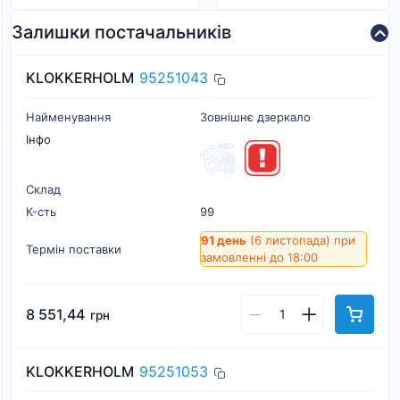
Залишки постачальників
KLOKKERHOLM
95251043
Найменування
Зовнішнє дзеркало
Інфо
Склад
К-cть
99
91 день
(6 листопада)
при
Термін поставки
замовленні до 18:00
8 551,44
грн
KLOKKERHOLM
95251053