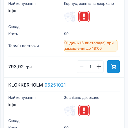
Найменування
Корпус, зовнішнє дзеркало
Інфо
Склад
К-cть
99
91 день
(6 листопада)
при
Термін поставки
замовленні до 18:00
793,92
грн
KLOKKERHOLM
95251021
Найменування
Зовнішнє дзеркало
Інфо
Склад
К-cть
99