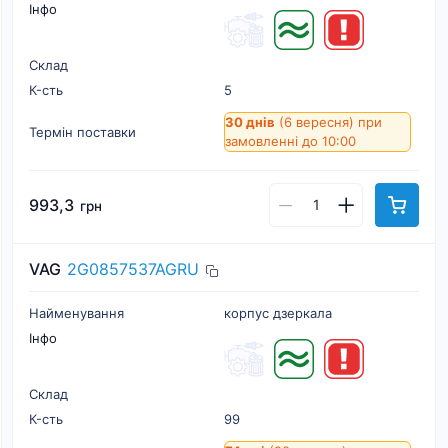
Інфо
Склад
К-cть
5
30 днів
(6 вересня)
при
Термін поставки
замовленні до 10:00
993,3
грн
VAG
2G0857537AGRU
Найменування
корпус дзеркала
Інфо
Склад
К-cть
99