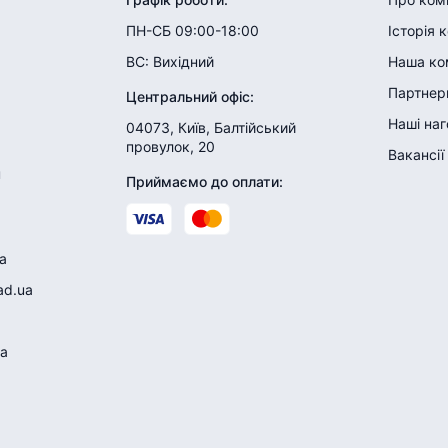
ПН-СБ 09:00-18:00
Історія 
ВС:
Вихідний
Наша ко
Партнери
Центральний офіс
:
Наші на
04073, Київ, Балтійський
провулок, 20
Вакансії
н
Приймаємо до оплати
:
a
ad.ua
a