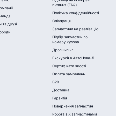
питання (FAQ)
компанії
Політика конфіденційності
манда
Співпраця
 та друзі
Запчастини на реалізацію
городи
Підбір запчастин по
номеру кузова
Дропшипінг
Екскурсії в АвтоНова-Д
Сертифікати якості
Оплата замовлень
B2B
Доставка
Гарантія
Повернення запчастин
Робота з Х запчастинами