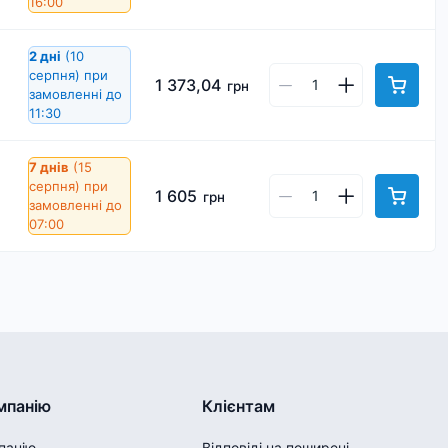
16:00
2 дні
(10
серпня)
при
1 373,04
грн
замовленні до
11:30
7 днів
(15
серпня)
при
1 605
грн
замовленні до
07:00
мпанію
Клієнтам
панію
Відповіді на поширені