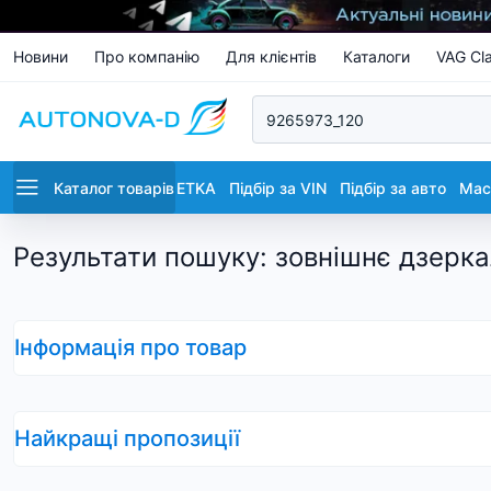
Новини
Про компанію
Для клієнтів
Каталоги
VAG Cla
Каталог товарів
ETKA
Підбір за VIN
Підбір за авто
Маст
Результати пошуку
:
зовнішнє дзерка
Інформація про товар
Найкращі пропозиції