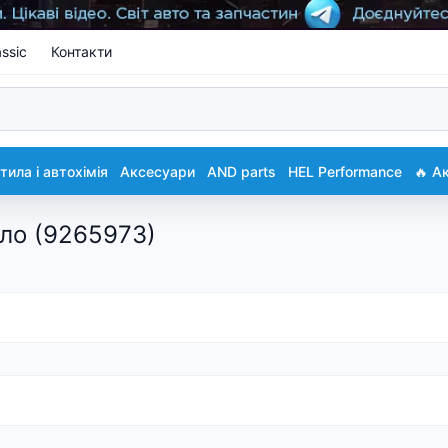
ssic
Контакти
ила і автохімія
Аксесуари
AND parts
HEL Performance
🔥 А
ло (9265973)