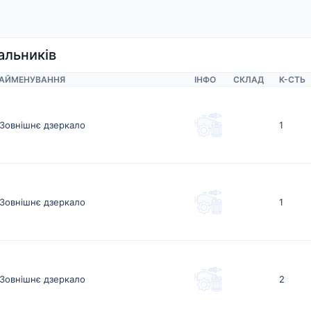
альників
АЙМЕНУВАННЯ
ІНФО
СКЛАД
К-CТЬ
Зовнішнє дзеркало
1
Зовнішнє дзеркало
1
Зовнішнє дзеркало
2