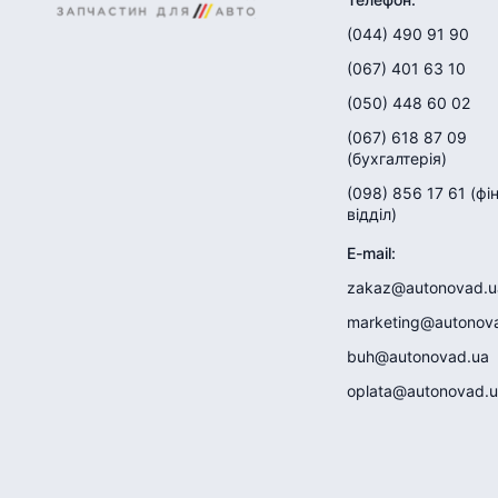
(044) 490 91 90
(067) 401 63 10
(050) 448 60 02
(067) 618 87 09
(
бухгалтерія
)
(098) 856 17 61
(
фі
відділ
)
E-mail
:
zakaz@autonovad.u
marketing@autonov
buh@autonovad.ua
oplata@autonovad.u