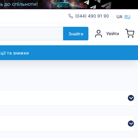
(044) 490 91 90
UA
RU
Увійти
Знайти
кції та знижки