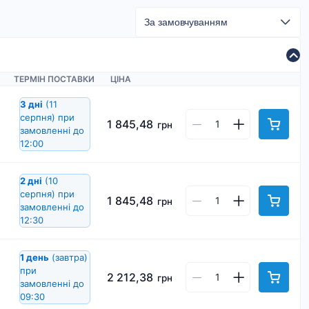
ТЕРМІН ПОСТАВКИ
ЦІНА
3 дні
(11
серпня)
при
1 845,48
грн
замовленні до
12:00
2 дні
(10
серпня)
при
1 845,48
грн
замовленні до
12:30
1 день
(завтра)
при
2 212,38
грн
замовленні до
09:30