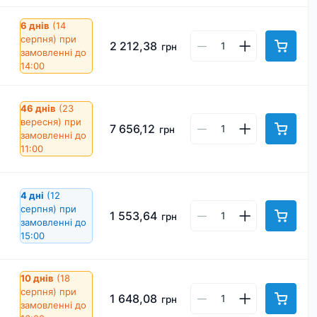
6 днів
(14
серпня)
при
2 212,38
грн
замовленні до
14:00
46 днів
(23
вересня)
при
7 656,12
грн
замовленні до
11:00
4 дні
(12
серпня)
при
1 553,64
грн
замовленні до
15:00
10 днів
(18
серпня)
при
1 648,08
грн
замовленні до