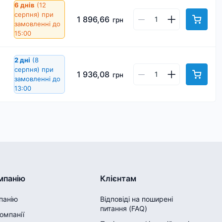
6 днів
(12
серпня)
при
1 896,66
грн
замовленні до
15:00
2 дні
(8
серпня)
при
1 936,08
грн
замовленні до
13:00
мпанію
Клієнтам
панію
Відповіді на поширені
питання (FAQ)
компанії