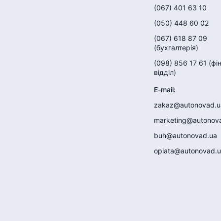
(067) 401 63 10
(050) 448 60 02
(067) 618 87 09
(
бухгалтерія
)
(098) 856 17 61
(
фі
відділ
)
E-mail
:
zakaz@autonovad.u
marketing@autonov
buh@autonovad.ua
oplata@autonovad.u