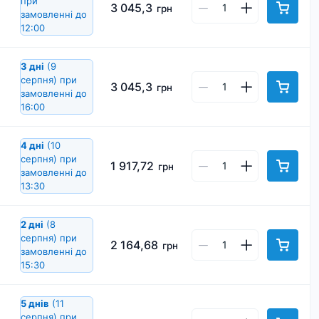
при
3 045,3
грн
замовленні до
12:00
3 дні
(9
серпня)
при
3 045,3
грн
замовленні до
16:00
4 дні
(10
серпня)
при
1 917,72
грн
замовленні до
13:30
2 дні
(8
серпня)
при
2 164,68
грн
замовленні до
15:30
5 днів
(11
серпня)
при