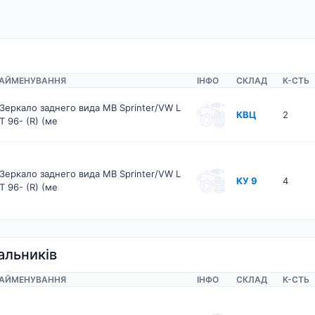
АЙМЕНУВАННЯ
ІНФО
СКЛАД
К-CТЬ
Зеркало заднего вида MB Sprinter/VW L
КВЦ
2
T 96- (R) (ме
Зеркало заднего вида MB Sprinter/VW L
КУ 9
4
T 96- (R) (ме
альників
АЙМЕНУВАННЯ
ІНФО
СКЛАД
К-CТЬ