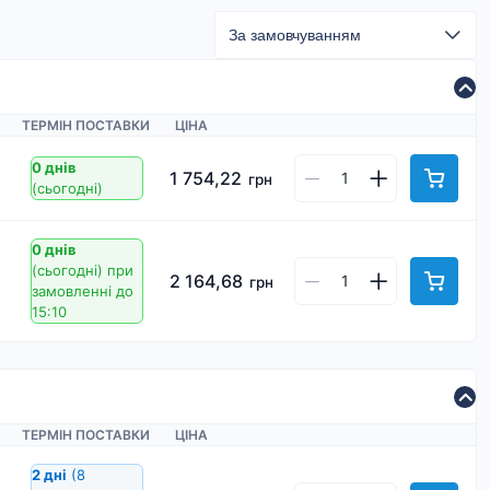
ТЕРМІН ПОСТАВКИ
ЦІНА
0 днів
1 754,22
грн
(сьогодні)
0 днів
(сьогодні)
при
2 164,68
грн
замовленні до
15:10
ТЕРМІН ПОСТАВКИ
ЦІНА
2 дні
(8