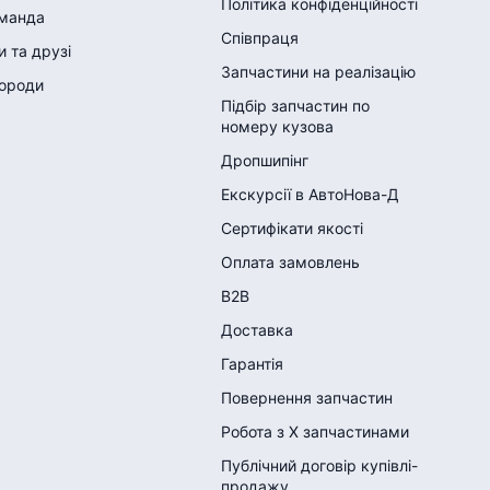
Політика конфіденційності
манда
Співпраця
 та друзі
Запчастини на реалізацію
городи
Підбір запчастин по
номеру кузова
Дропшипінг
Екскурсії в АвтоНова-Д
Сертифікати якості
Оплата замовлень
B2B
Доставка
Гарантія
Повернення запчастин
Робота з Х запчастинами
Публічний договір купівлі-
продажу