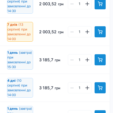
серпня)
при
2 003,52
грн
замовленні до
14:30
7 днів
(13
серпня)
при
2 003,52
грн
замовленні до
14:00
1 день
(завтра)
при
3 185,7
грн
замовленні до
15:30
4 дні
(10
серпня)
при
3 185,7
грн
замовленні до
14:00
1 день
(завтра)