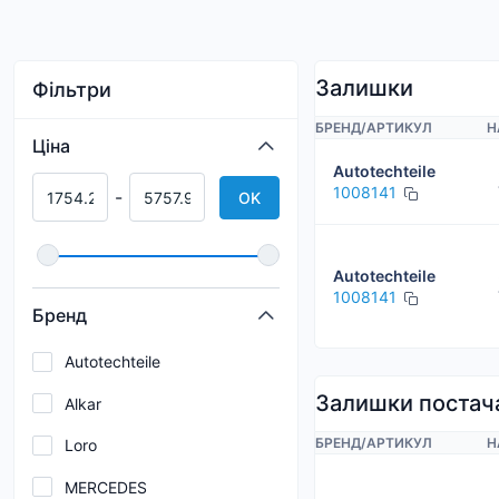
Залишки
Фільтри
БРЕНД
/
АРТИКУЛ
Н
Ціна
Autotechteile
1008141
-
OK
Autotechteile
1008141
Бренд
Autotechteile
Залишки постач
Alkar
БРЕНД
/
АРТИКУЛ
Н
Loro
MERCEDES