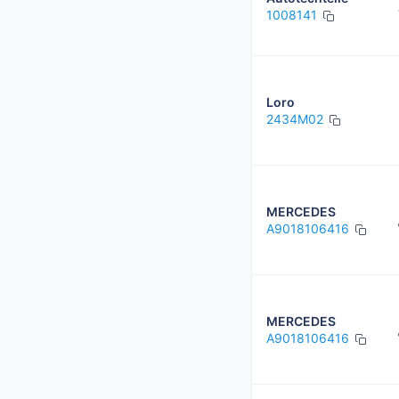
1008141
Loro
2434M02
MERCEDES
A9018106416
MERCEDES
A9018106416