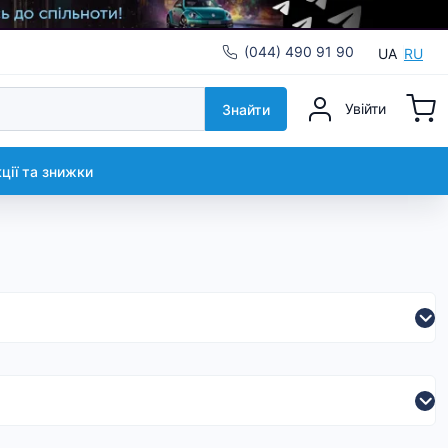
(044) 490 91 90
UA
RU
Увійти
Знайти
кції та знижки