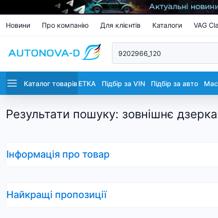
Новини
Про компанію
Для клієнтів
Каталоги
VAG Cla
Каталог товарів
ETKA
Підбір за VIN
Підбір за авто
Маст
Результати пошуку
:
зовнішнє дзерка
Інформація про товар
Найкращі пропозиції