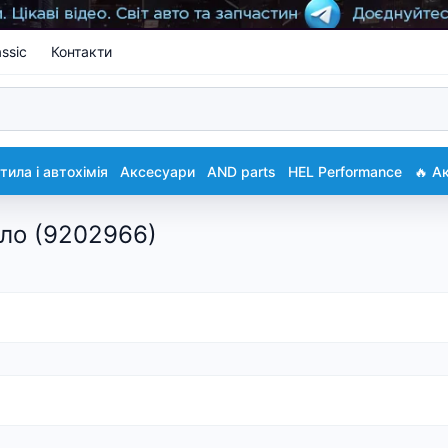
ssic
Контакти
ила і автохімія
Аксесуари
AND parts
HEL Performance
🔥 А
ло (9202966)