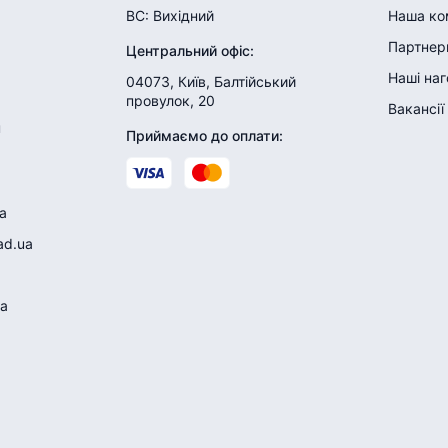
ВС:
Вихідний
Наша ко
Партнери
Центральний офіс
:
Наші на
04073, Київ, Балтійський
провулок, 20
Вакансії
н
Приймаємо до оплати
:
a
ad.ua
a