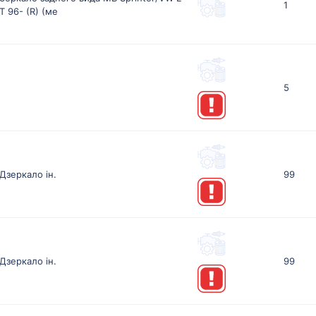
1
T 96- (R) (ме
5
Дзеркало iн.
99
Дзеркало iн.
99