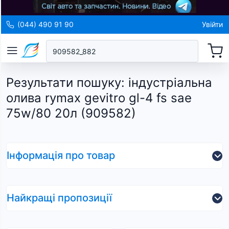
(044) 490 91 90
Увійти
Результати пошуку
:
індустріальна
олива rymax gevitro gl-4 fs sae
75w/80 20л (909582)
Інформація про товар
Найкращі пропозиції