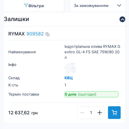
Фільтри
Залишки
RYMAX
909582
Індустріальна олива RYMAX G
Найменування
evitro GL-4 FS SAE 75W/80 20
л
Інфо
Склад
КВЦ
К-cть
1
Термін поставки
0 днів
(сьогодні)
12 637,62
грн