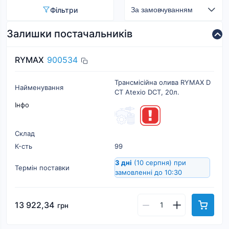
Фільтри
Залишки постачальників
RYMAX
900534
Трансмісійна олива RYMAX D
Найменування
CT Atexio DCT, 20л.
Інфо
Склад
К-cть
99
3 дні
(10 серпня)
при
Термін поставки
замовленні до 10:30
13 922,34
грн