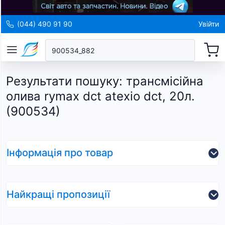
(044) 490 91 90
Увійти
Результати пошуку
:
трансмісійна
олива rymax dct atexio dct, 20л.
(900534)
Інформація про товар
Найкращі пропозиції