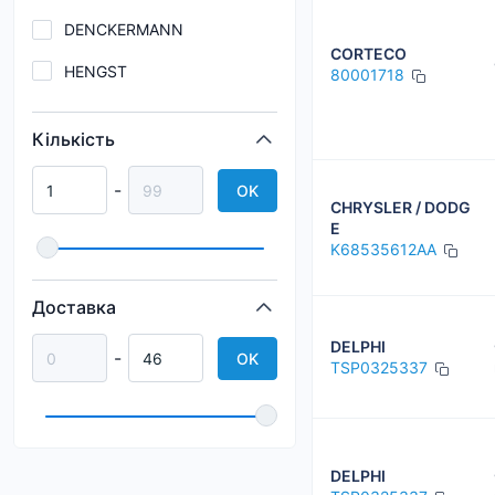
DENCKERMANN
CORTECO
HENGST
80001718
JAPAN PARTS
Кількість
Japko
-
OK
JP GROUP
CHRYSLER / DODG
E
MANN-FILTER
K68535612AA
MULLER FILTER
Доставка
TECNECO
DELPHI
-
OK
TSP0325337
DELPHI