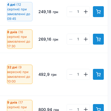
4 дні
(12
серпня)
при
249,18
грн
замовленні до
09:45
8 днів
(16
серпня)
при
269,16
грн
замовленні до
17:30
32 дні
(9
вересня)
при
492,9
грн
замовленні до
10:00
9 днів
(17
серпня)
при
800,94
грн