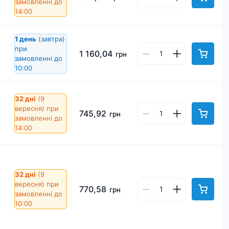
замовленні до
14:00
1 день
(завтра)
при
1 160,04
грн
замовленні до
10:00
32 дні
(9
вересня)
при
745,92
грн
замовленні до
14:00
32 дні
(9
вересня)
при
770,58
грн
замовленні до
10:00