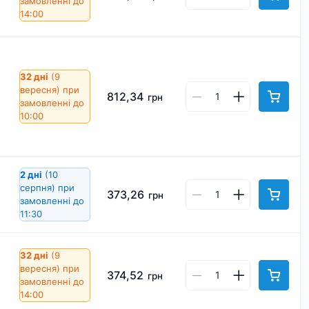
замовленні до
14:00
32 дні
(9
вересня)
при
812,34
грн
замовленні до
10:00
2 дні
(10
серпня)
при
373,26
грн
замовленні до
11:30
32 дні
(9
вересня)
при
374,52
грн
замовленні до
14:00