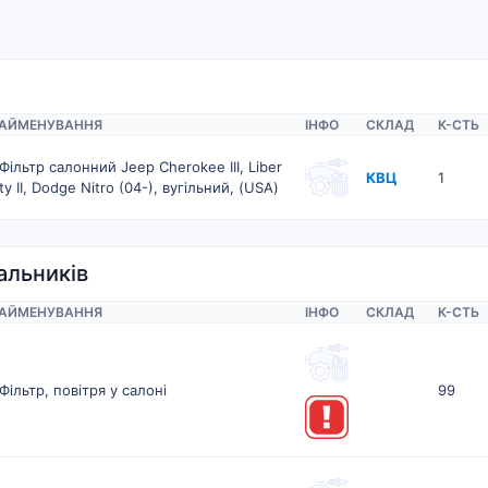
АЙМЕНУВАННЯ
ІНФО
СКЛАД
К-CТЬ
Фільтр салонний Jeep Cherokee III, Liber
КВЦ
1
ty II, Dodge Nitro (04-), вугільний, (USA)
альників
АЙМЕНУВАННЯ
ІНФО
СКЛАД
К-CТЬ
Фільтр, повітря у салоні
99