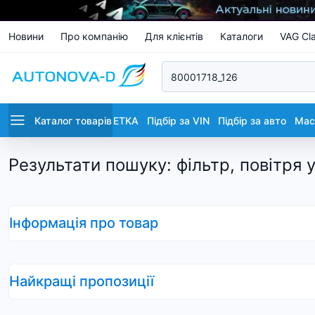
Новини
Про компанію
Для клієнтів
Каталоги
VAG Cla
Каталог товарів
ETKA
Підбір за VIN
Підбір за авто
Маст
Результати пошуку
:
фільтр, повітря 
Інформація про товар
Найкращі пропозиції