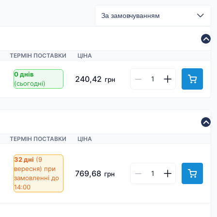
ТЕРМІН ПОСТАВКИ
ЦІНА
0 днів
240,42
грн
(сьогодні)
ТЕРМІН ПОСТАВКИ
ЦІНА
32 дні
(9
вересня)
при
769,68
грн
замовленні до
14:00