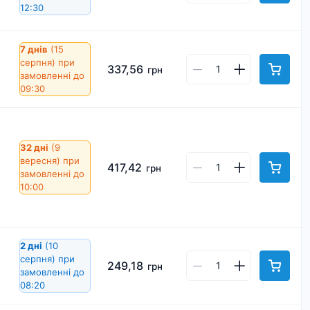
12:30
7 днів
(15
серпня)
при
337,56
грн
замовленні до
09:30
32 дні
(9
вересня)
при
417,42
грн
замовленні до
10:00
2 дні
(10
серпня)
при
249,18
грн
замовленні до
08:20