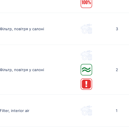
Фільтр, повітря у салоні
3
Фільтр, повітря у салоні
2
Filter, interior air
1