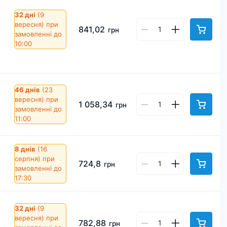
32 дні
(9
вересня)
при
841,02
грн
замовленні до
10:00
46 днів
(23
вересня)
при
1 058,34
грн
замовленні до
11:00
8 днів
(16
серпня)
при
724,8
грн
замовленні до
17:30
32 дні
(9
вересня)
при
782,88
грн