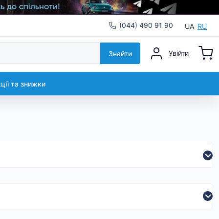
(044) 490 91 90
UA
RU
Увійти
Знайти
кції та знижки