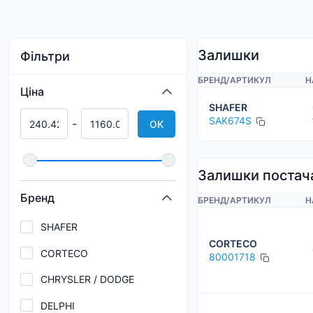
Залишки
Фільтри
БРЕНД
/
АРТИКУЛ
Н
Ціна
SHAFER
SAK674S
-
OK
Залишки постач
Бренд
БРЕНД
/
АРТИКУЛ
Н
SHAFER
CORTECO
CORTECO
80001718
CHRYSLER / DODGE
DELPHI