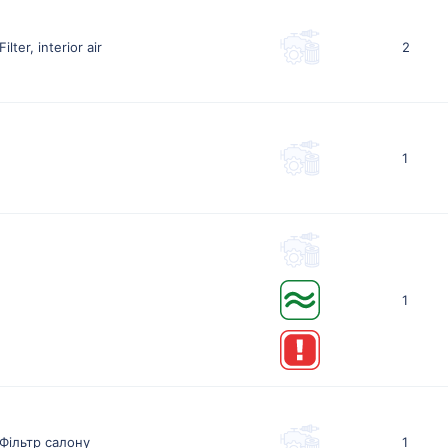
Filter, interior air
2
1
1
Фільтр салону
1