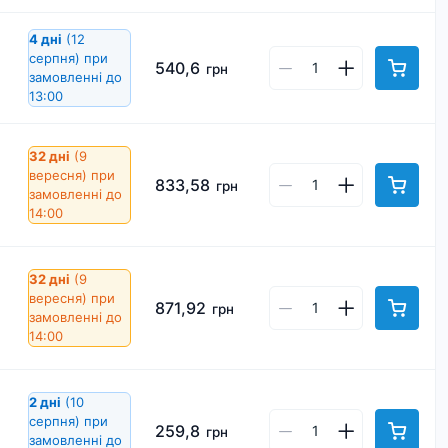
4 дні
(12
серпня)
при
540,6
грн
замовленні до
13:00
32 дні
(9
вересня)
при
833,58
грн
замовленні до
14:00
32 дні
(9
вересня)
при
871,92
грн
замовленні до
14:00
2 дні
(10
серпня)
при
259,8
грн
замовленні до