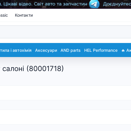
ssic
Контакти
ила і автохімія
Аксесуари
AND parts
HEL Performance
🔥 А
у салоні (80001718)