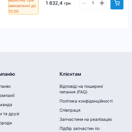
вересня)
при
1 832,4
грн
замовленні до
10:00
мпанію
Клієнтам
панію
Відповіді на поширені
питання (FAQ)
компанії
Політика конфіденційності
манда
Співпраця
 та друзі
Запчастини на реалізацію
городи
Підбір запчастин по