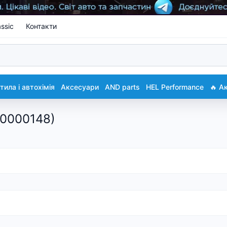
ssic
Контакти
ила і автохімія
Аксесуари
AND parts
HEL Performance
🔥 А
80000148)