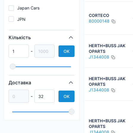
Japan Cars
CORTECO
JPN
80000148
Kavo Parts
Кількість
Nipparts
HERTH+BUSS JAK
-
OK
OPARTS
UFI
J1344008
HERTH+BUSS JAK
Доставка
OPARTS
J1344008
-
OK
HERTH+BUSS JAK
OPARTS
J1344008