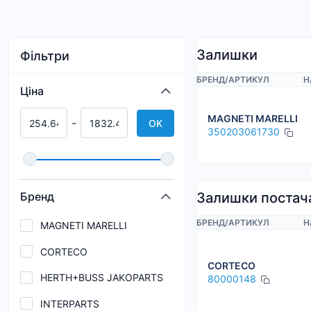
Залишки
Фільтри
БРЕНД
/
АРТИКУЛ
Н
Ціна
MAGNETI MARELLI
-
OK
350203061730
Бренд
Залишки постач
БРЕНД
/
АРТИКУЛ
Н
MAGNETI MARELLI
CORTECO
CORTECO
HERTH+BUSS JAKOPARTS
80000148
INTERPARTS