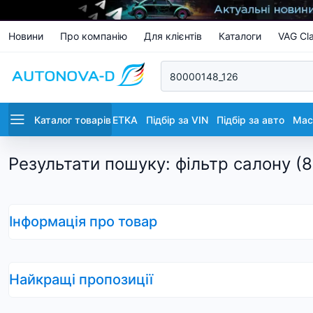
Новини
Про компанію
Для клієнтів
Каталоги
VAG Cla
Каталог товарів
ETKA
Підбір за VIN
Підбір за авто
Маст
Результати пошуку
:
фільтр салону (
Інформація про товар
Найкращі пропозиції