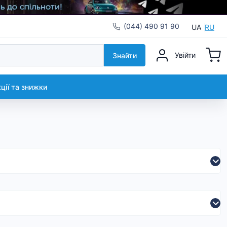
(044) 490 91 90
UA
RU
Увійти
Знайти
кції та знижки