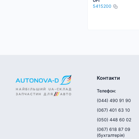
UFI
5415200
Контакти
Телефон
:
(044) 490 91 90
(067) 401 63 10
(050) 448 60 02
(067) 618 87 09
(
бухгалтерія
)