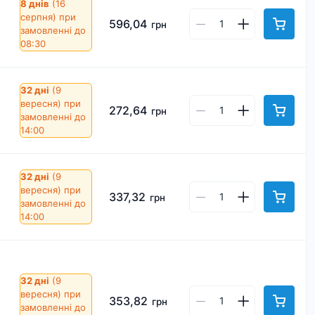
8 днів
(16
серпня)
при
596,04
грн
замовленні до
08:30
32 дні
(9
вересня)
при
272,64
грн
замовленні до
14:00
32 дні
(9
вересня)
при
337,32
грн
замовленні до
14:00
32 дні
(9
вересня)
при
353,82
грн
замовленні до