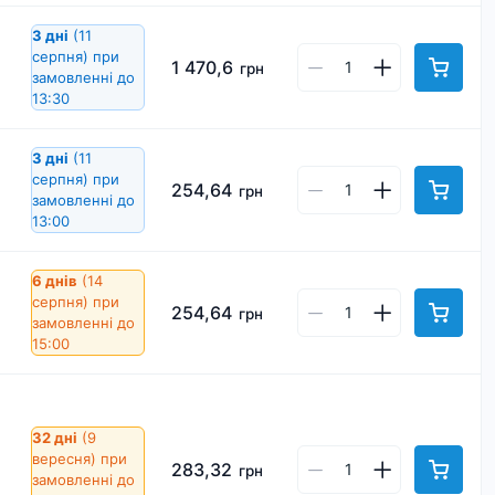
3 дні
(11
серпня)
при
1 470,6
грн
замовленні до
13:30
3 дні
(11
серпня)
при
254,64
грн
замовленні до
13:00
6 днів
(14
серпня)
при
254,64
грн
замовленні до
15:00
32 дні
(9
вересня)
при
283,32
грн
замовленні до