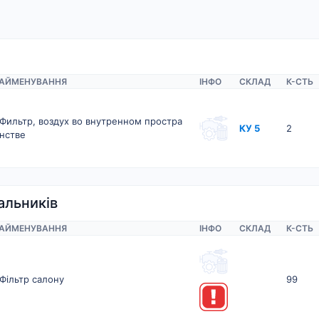
АЙМЕНУВАННЯ
ІНФО
СКЛАД
К-CТЬ
Фильтр, воздух во внутренном простра
КУ 5
2
нстве
альників
АЙМЕНУВАННЯ
ІНФО
СКЛАД
К-CТЬ
Фільтр салону
99