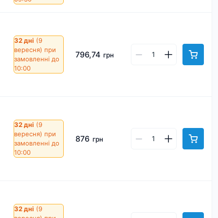
32 дні
(9
вересня)
при
796,74
грн
замовленні до
10:00
32 дні
(9
вересня)
при
876
грн
замовленні до
10:00
32 дні
(9