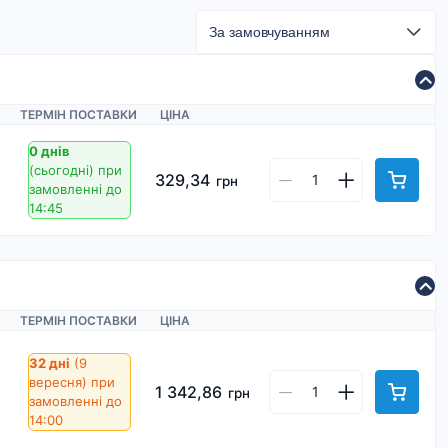
ТЕРМІН ПОСТАВКИ
ЦІНА
0 днів
(сьогодні)
при
329,34
грн
замовленні до
14:45
ТЕРМІН ПОСТАВКИ
ЦІНА
32 дні
(9
вересня)
при
1 342,86
грн
замовленні до
14:00