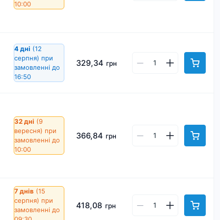
10:00
4 дні
(12
серпня)
при
329,34
грн
замовленні до
16:50
32 дні
(9
вересня)
при
366,84
грн
замовленні до
10:00
7 днів
(15
серпня)
при
418,08
грн
замовленні до
09:30