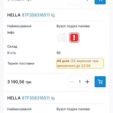
HELLA
8TF358316511
Найменування
Вузол подачі палива
Інфо
Склад
К-cть
99
46 днів
(22 вересня)
при
Термін поставки
замовленні до 23:59
3 190,56
грн
HELLA
8TF358316511
Найменування
Вузол подачі палива