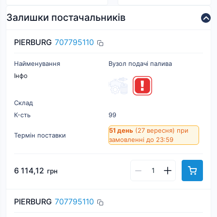
Залишки постачальників
PIERBURG
707795110
Найменування
Вузол подачі палива
Інфо
Склад
К-cть
99
51 день
(27 вересня)
при
Термін поставки
замовленні до 23:59
6 114,12
грн
PIERBURG
707795110