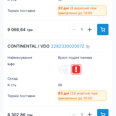
32 дні
(8 вересня)
при
Термін поставки
замовленні до 14:00
9 068,64
грн
CONTINENTAL / VDO
228233002007Z
Найменування
Вузол подачі палива
Інфо
Склад
К-cть
99
83 дні
(29 жовтня)
при
Термін поставки
замовленні до 10:00
8 302,86
грн