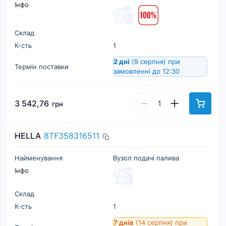
Інфо
Склад
К-cть
1
2 дні
(9 серпня)
при
Термін поставки
замовленні до 12:30
3 542,76
грн
HELLA
8TF358316511
Найменування
Вузол подачі палива
Інфо
Склад
К-cть
1
7 днів
(14 серпня)
при