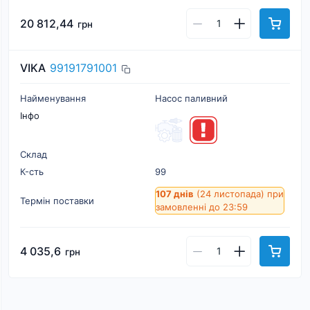
20 812,44
грн
VIKA
99191791001
Найменування
Насос паливний
Інфо
Склад
К-cть
99
107 днів
(24 листопада)
при
Термін поставки
замовленні до 23:59
4 035,6
грн