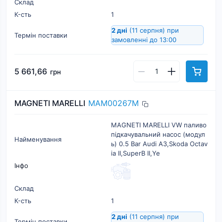
Склад
К-cть
1
2 дні
(11 серпня)
при
Термін поставки
замовленні до 13:00
5 661,66
грн
MAGNETI MARELLI
MAM00267M
MAGNETI MARELLI VW паливо
підкачувальний насос (модул
Найменування
ь) 0.5 Bar Audi A3,Skoda Octav
ia II,SuperB II,Ye
Інфо
Склад
К-cть
1
2 дні
(11 серпня)
при
Термін поставки