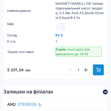
MAGNETI MARELLI VW паливо
підкачувальний насос (модул
Найменування
ь) 0.5 Bar Audi A3,Skoda Octav
ia II,SuperB II,Ye
Інфо
Склад
КУ 5
К-cть
1
0 днів
(сьогодні)
при
Термін поставки
замовленні до 14:45
5 201,34
грн
Залишки на філіалах
AND
3T919026