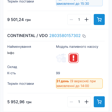
Термін поставки
замовленні до 15:30
9 501,24
грн
CONTINENTAL / VDO
2803580157302
Найменування
Модуль паливного насосу
Інфо
Склад
К-cть
99
31 день
(9 вересня)
при
Термін поставки
замовленні до 14:00
5 952,96
грн