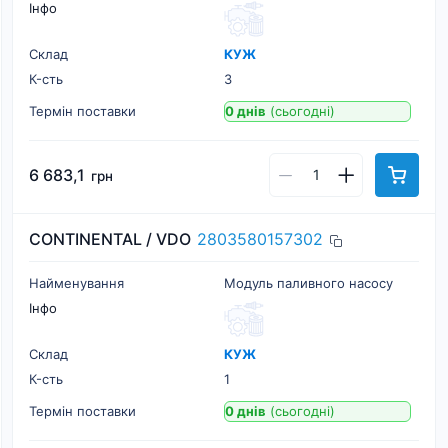
Інфо
Склад
КУЖ
К-cть
3
Термін поставки
0 днів
(сьогодні)
6 683,1
грн
CONTINENTAL / VDO
2803580157302
Найменування
Модуль паливного насосу
Інфо
Склад
КУЖ
К-cть
1
Термін поставки
0 днів
(сьогодні)