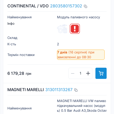
CONTINENTAL / VDO
2803580157302
Найменування
Модуль паливного насосу
Інфо
Склад
К-cть
2
7 днів
(16 серпня)
при
Термін поставки
замовленні до 08:30
6 179,28
грн
MAGNETI MARELLI
313011313267
MAGNETI MARELLI VW паливо
підкачувальний насос (модул
Найменування
ь) 0.5 Bar Audi A3,Skoda Octav