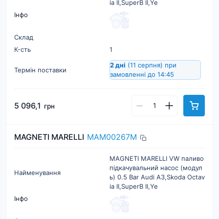
ia II,SuperB II,Ye
Інфо
Склад
К-cть
1
2 дні
(11 серпня)
при
Термін поставки
замовленні до 14:45
5 096,1
грн
MAGNETI MARELLI
MAM00267M
MAGNETI MARELLI VW паливо
підкачувальний насос (модул
Найменування
ь) 0.5 Bar Audi A3,Skoda Octav
ia II,SuperB II,Ye
Інфо