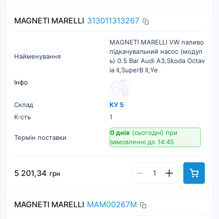
MAGNETI MARELLI
313011313267
MAGNETI MARELLI VW паливо
підкачувальний насос (модул
Найменування
ь) 0.5 Bar Audi A3,Skoda Octav
ia II,SuperB II,Ye
Інфо
Склад
КУ 5
К-cть
1
0 днів
(сьогодні)
при
Термін поставки
замовленні до 14:45
5 201,34
грн
MAGNETI MARELLI
MAM00267M