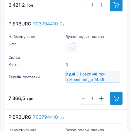
6 421,2
грн
PIERBURG
703794410
Найменування
Вузол подачі палива
Інфо
Склад
К-cть
3
2 дні
(11 серпня)
при
Термін поставки
замовленні до 14:45
7 366,5
грн
PIERBURG
703794410
Найменування
Вузол подачі палива