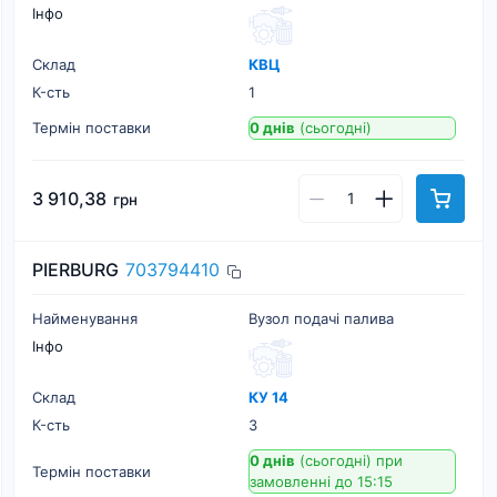
Інфо
Склад
КВЦ
К-cть
1
Термін поставки
0 днів
(сьогодні)
3 910,38
грн
PIERBURG
703794410
Найменування
Вузол подачі палива
Інфо
Склад
КУ 14
К-cть
3
0 днів
(сьогодні)
при
Термін поставки
замовленні до 15:15