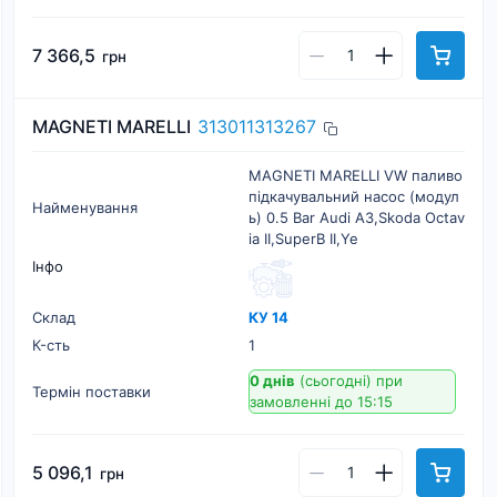
7 366,5
грн
MAGNETI MARELLI
313011313267
MAGNETI MARELLI VW паливо
підкачувальний насос (модул
Найменування
ь) 0.5 Bar Audi A3,Skoda Octav
ia II,SuperB II,Ye
Інфо
Склад
КУ 14
К-cть
1
0 днів
(сьогодні)
при
Термін поставки
замовленні до 15:15
5 096,1
грн