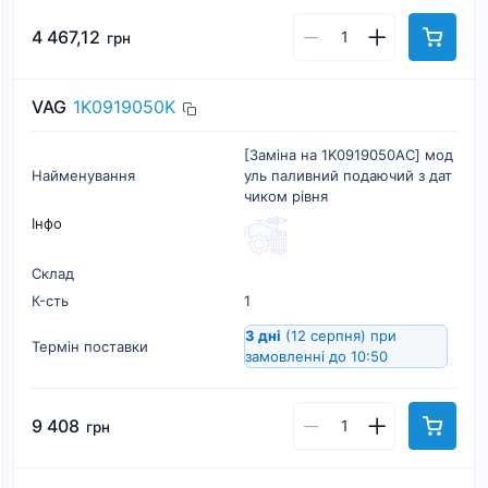
4 467,12
грн
VAG
1K0919050K
[Заміна на 1K0919050AC] мод
Найменування
уль паливний подаючий з дат
чиком рівня
Інфо
Склад
К-cть
1
3 дні
(12 серпня)
при
Термін поставки
замовленні до 10:50
9 408
грн