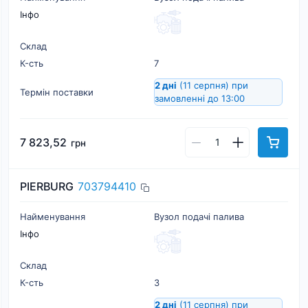
Інфо
Склад
К-cть
7
2 дні
(11 серпня)
при
Термін поставки
замовленні до 13:00
7 823,52
грн
PIERBURG
703794410
Найменування
Вузол подачі палива
Інфо
Склад
К-cть
3
2 дні
(11 серпня)
при