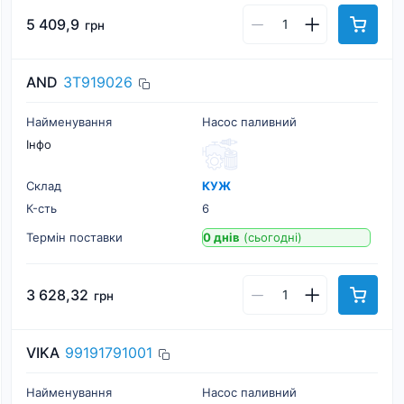
5 409,9
грн
AND
3T919026
Найменування
Насос паливний
Інфо
Склад
КУЖ
К-cть
6
Термін поставки
0 днів
(сьогодні)
3 628,32
грн
VIKA
99191791001
Найменування
Насос паливний