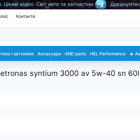
ssic
Контакти
ила і автохімія
Аксесуари
AND parts
HEL Performance
🔥 А
etronas syntium 3000 av 5w-40 sn 60