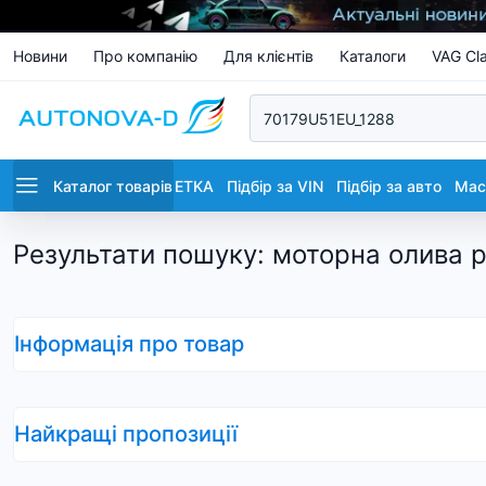
Новини
Про компанію
Для клієнтів
Каталоги
VAG Cla
Каталог товарів
ETKA
Підбір за VIN
Підбір за авто
Маст
Результати пошуку
:
моторна олива p
Інформація про товар
Найкращі пропозиції