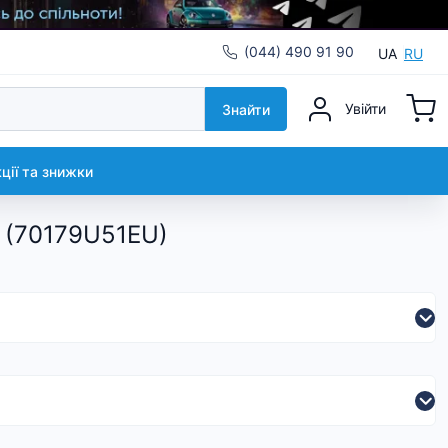
(044) 490 91 90
UA
RU
Увійти
Знайти
кції та знижки
l (70179U51EU)