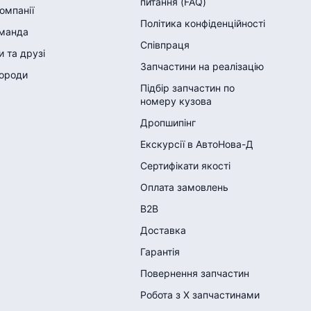
питання (FAQ)
компанії
Політика конфіденційності
манда
Співпраця
 та друзі
Запчастини на реалізацію
городи
Підбір запчастин по
номеру кузова
Дропшипінг
Екскурсії в АвтоНова-Д
Сертифікати якості
Оплата замовлень
B2B
Доставка
Гарантія
Повернення запчастин
Робота з Х запчастинами