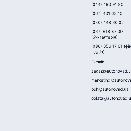
(044) 490 91 90
(067) 401 63 10
(050) 448 60 02
(067) 618 87 09
(
бухгалтерія
)
(098) 856 17 61
(
фі
відділ
)
E-mail
:
zakaz@autonovad.u
marketing@autonov
buh@autonovad.ua
oplata@autonovad.u