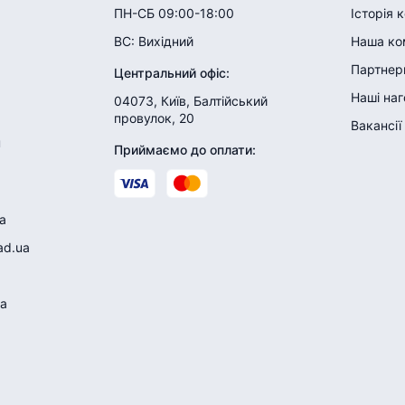
ПН-СБ 09:00-18:00
Історія 
ВС:
Вихідний
Наша ко
Партнери
Центральний офіс
:
Наші на
04073, Київ, Балтійський
провулок, 20
Вакансії
н
Приймаємо до оплати
:
a
ad.ua
a