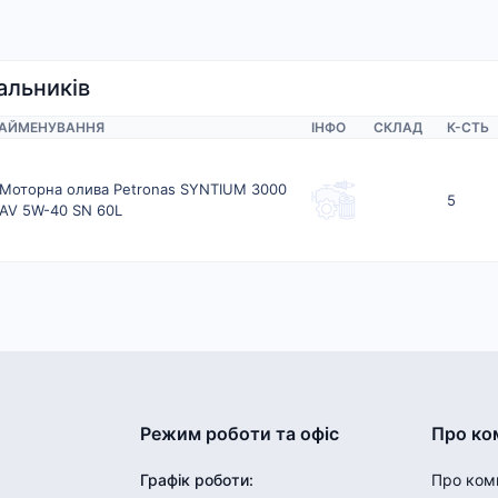
альників
АЙМЕНУВАННЯ
ІНФО
СКЛАД
К-CТЬ
Моторна олива Petronas SYNTIUM 3000
5
AV 5W-40 SN 60L
Режим роботи та офіс
Про ко
Графік роботи
:
Про ком