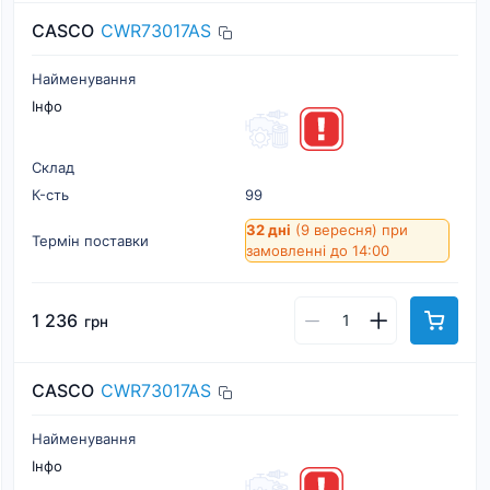
CASCO
CWR73017AS
Найменування
Інфо
Склад
К-cть
99
32 дні
(9 вересня)
при
Термін поставки
замовленні до 14:00
1 236
грн
CASCO
CWR73017AS
Найменування
Інфо