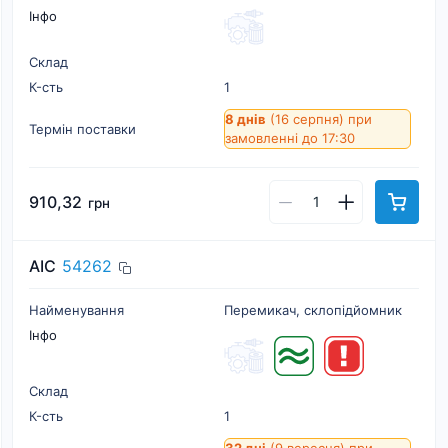
Інфо
Склад
К-cть
1
8 днів
(16 серпня)
при
Термін поставки
замовленні до 17:30
910,32
грн
AIC
54262
Найменування
Перемикач, склопідйомник
Інфо
Склад
К-cть
1