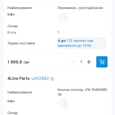
Найменування
Перемикач, склопідйомник
Інфо
Склад
К-cть
1
4 дні
(12 серпня)
при
Термін поставки
замовленні до 13:00
1 869,6
грн
4Line Parts
UA12882
Кнопка склопід. VW 1K495985
Найменування
7B
Інфо
Склад