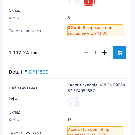
Склад
К-cть
5
32 дні
(9 вересня)
при
Термін поставки
замовленні до 14:00
1 332,24
грн
Detali IF
DF11890
Кнопка склопід. VW 5ND9598
Найменування
57 5K4959857
Інфо
Склад
К-cть
16
7 днів
(15 серпня)
при
Термін поставки