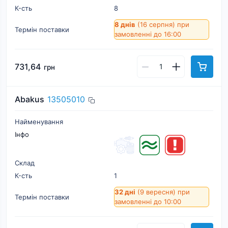
К-cть
8
8 днів
(16 серпня)
при
Термін поставки
замовленні до 16:00
731,64
грн
Abakus
13505010
Найменування
Інфо
Склад
К-cть
1
32 дні
(9 вересня)
при
Термін поставки
замовленні до 10:00