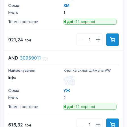
Склад
ХМ
К-cть
1
Термін поставки
4 дні
(12 серпня)
921,24
грн
AND
30959011
Найменування
Кнопка склопiдiймача VW
Інфо
Склад
УЖ
К-cть
2
Термін поставки
4 дні
(12 серпня)
616,32
грн