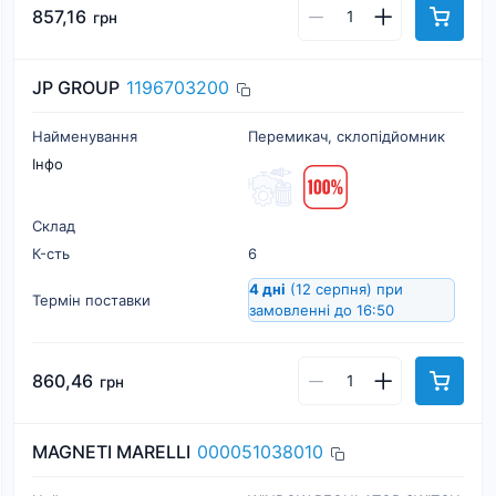
857,16
грн
JP GROUP
1196703200
Найменування
Перемикач, склопідйомник
Інфо
Склад
К-cть
6
4 дні
(12 серпня)
при
Термін поставки
замовленні до 16:50
860,46
грн
MAGNETI MARELLI
000051038010