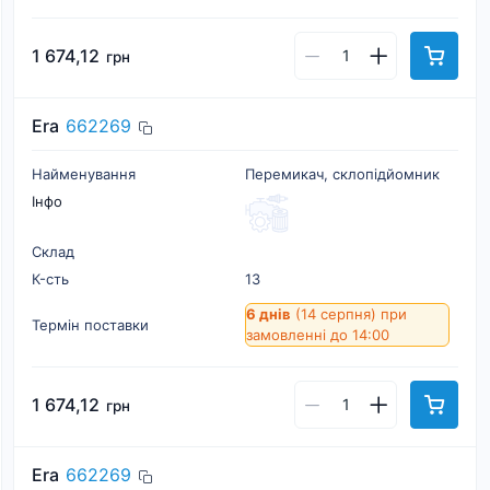
1 674,12
грн
Era
662269
Найменування
Перемикач, склопідйомник
Інфо
Склад
К-cть
13
6 днів
(14 серпня)
при
Термін поставки
замовленні до 14:00
1 674,12
грн
Era
662269