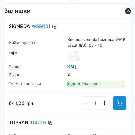
Залишки
SIGNEDA
WSR001
Кнопка склопідйомника VW P
Найменування
assat (B6), 06 - 10
Інфо
Склад
КВЦ
К-cть
2
Термін поставки
0 днів
(сьогодні)
641,28
грн
TOPRAN
114726