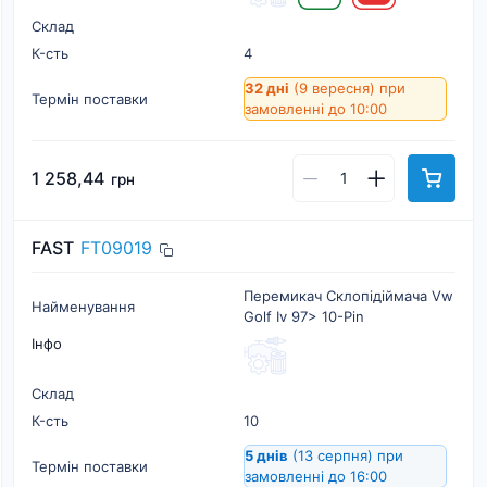
Склад
К-cть
4
32 дні
(9 вересня)
при
Термін поставки
замовленні до 10:00
1 258,44
грн
FAST
FT09019
Перемикач Склопідіймача Vw
Найменування
Golf Iv 97> 10-Pin
Інфо
Склад
К-cть
10
5 днів
(13 серпня)
при
Термін поставки
замовленні до 16:00