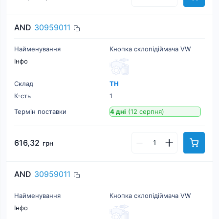
AND
30959011
Найменування
Кнопка склопiдiймача VW
Інфо
Склад
ТН
К-cть
1
Термін поставки
4 дні
(12 серпня)
616,32
грн
AND
30959011
Найменування
Кнопка склопiдiймача VW
Інфо