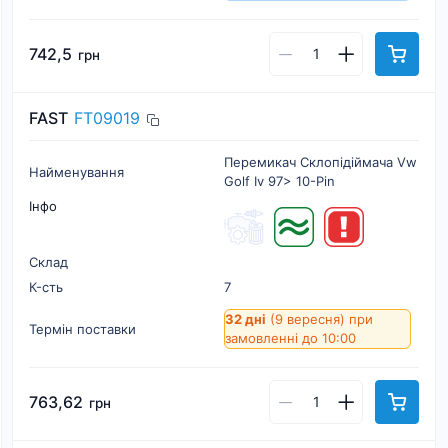
742,5
грн
FAST
FT09019
Перемикач Склопідіймача Vw
Найменування
Golf Iv 97> 10-Pin
Інфо
Склад
К-cть
7
32 дні
(9 вересня)
при
Термін поставки
замовленні до 10:00
763,62
грн