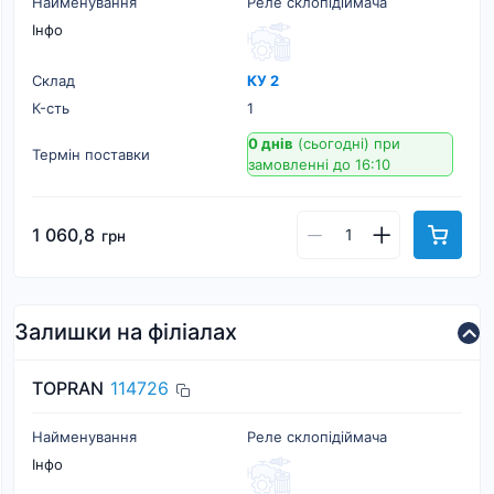
Найменування
Реле склопідіймача
Інфо
Склад
КУ 2
К-cть
1
0 днів
(сьогодні)
при
Термін поставки
замовленні до 16:10
1 060,8
грн
Залишки на філіалах
TOPRAN
114726
Найменування
Реле склопідіймача
Інфо