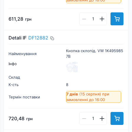
замовленні до 16:00
611,28
грн
Detali IF
DF12882
Кнопка склопід. VW 1K495985
Найменування
7B
Інфо
Склад
К-cть
8
7 днів
(15 серпня)
при
Термін поставки
замовленні до 16:00
720,48
грн