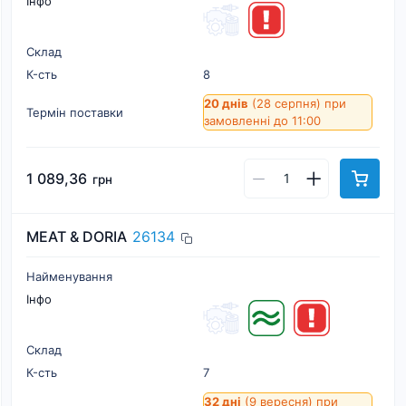
Інфо
Склад
К-cть
8
20 днів
(28 серпня)
при
Термін поставки
замовленні до 11:00
1 089,36
грн
MEAT & DORIA
26134
Найменування
Інфо
Склад
К-cть
7
32 дні
(9 вересня)
при