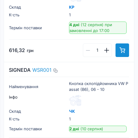
Склад
КР
К-cть
1
4 дні
(12 серпня)
при
Термін поставки
замовленні до 17:00
616,32
грн
SIGNEDA
WSR001
Кнопка склопідйомника VW P
Найменування
assat (B6), 06 - 10
Інфо
Склад
ЧК
К-cть
1
Термін поставки
2 дні
(10 серпня)