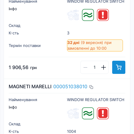
Найменування
WINDOW REGULATOR SWITCH
Інфо
Склад
К-cть
3
32 дні
(9 вересня)
при
Термін поставки
замовленні до 10:00
1 906,56
грн
MAGNETI MARELLI
000051038010
Найменування
WINDOW REGULATOR SWITCH
Інфо
Склад
К-cть
1004