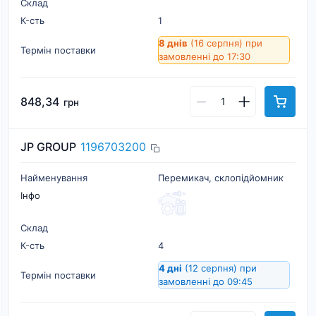
Склад
К-cть
1
8 днів
(16 серпня)
при
Термін поставки
замовленні до 17:30
848,34
грн
JP GROUP
1196703200
Найменування
Перемикач, склопідйомник
Інфо
Склад
К-cть
4
4 дні
(12 серпня)
при
Термін поставки
замовленні до 09:45