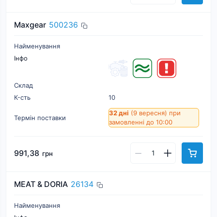
Maxgear
500236
Найменування
Інфо
Склад
К-cть
10
32 дні
(9 вересня)
при
Термін поставки
замовленні до 10:00
991,38
грн
MEAT & DORIA
26134
Найменування