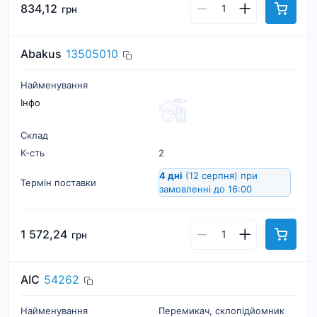
834,12
грн
Abakus
13505010
Найменування
Інфо
Склад
К-cть
2
4 дні
(12 серпня)
при
Термін поставки
замовленні до 16:00
1 572,24
грн
AIC
54262
Найменування
Перемикач, склопідйомник