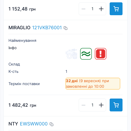
1 152,48
грн
MIRAGLIO
121VKB76001
Найменування
Інфо
Склад
К-cть
1
32 дні
(9 вересня)
при
Термін поставки
замовленні до 10:00
1 482,42
грн
NTY
EWSWW000