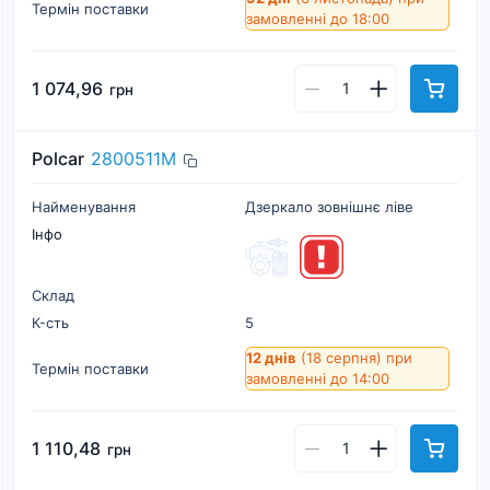
Термін поставки
замовленні до 18:00
1 074,96
грн
Polcar
2800511M
Найменування
Дзеркало зовнішнє ліве
Інфо
Склад
К-cть
5
12 днів
(18 серпня)
при
Термін поставки
замовленні до 14:00
1 110,48
грн