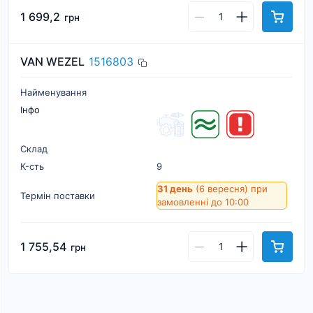
1 699,2
грн
VAN WEZEL
1516803
Найменування
Інфо
Склад
К-cть
9
31 день
(6 вересня)
при
Термін поставки
замовленні до 10:00
1 755,54
грн