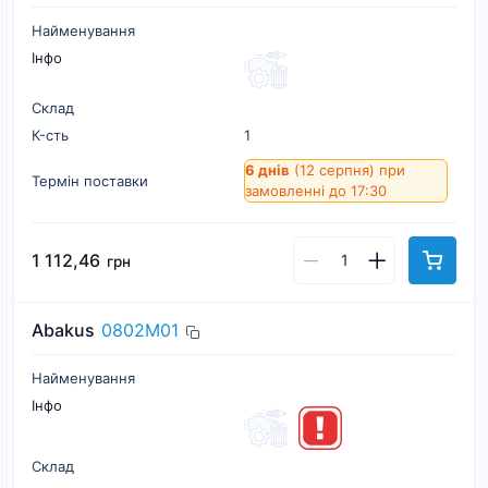
Найменування
Інфо
Склад
К-cть
1
6 днів
(12 серпня)
при
Термін поставки
замовленні до 17:30
1 112,46
грн
Abakus
0802M01
Найменування
Інфо
Склад