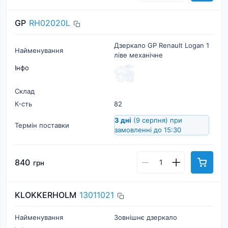
GP
RH02020L
Дзеркало GP Renault Logan 1
Найменування
ліве механічне
Інфо
Склад
К-cть
82
3 дні
(9 серпня)
при
Термін поставки
замовленні до 15:30
840
грн
KLOKKERHOLM
13011021
Найменування
Зовнішнє дзеркало