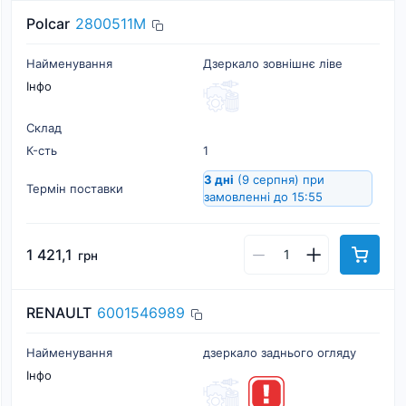
Polcar
2800511M
Найменування
Дзеркало зовнішнє ліве
Інфо
Склад
К-cть
1
3 дні
(9 серпня)
при
Термін поставки
замовленні до 15:55
1 421,1
грн
RENAULT
6001546989
Найменування
дзеркало заднього огляду
Інфо