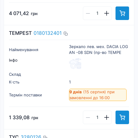
4 071,42
грн
TEMPEST
0180132401
Зеркало лев. мех. DACIA LOG
Найменування
AN -08 SDN (пр-во TEMPE
Інфо
Склад
К-cть
1
9 днів
(15 серпня)
при
Термін поставки
замовленні до 16:00
1 339,08
грн
TYC
3280126