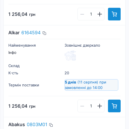
1 256,04
грн
Alkar
6164594
Найменування
Зовнішнє дзеркало
Інфо
Склад
К-cть
20
5 днів
(11 серпня)
при
Термін поставки
замовленні до 14:00
1 256,04
грн
Abakus
0803M01