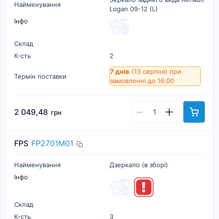
Найменування
Logan 09-12 (L)
Інфо
Склад
К-cть
2
7 днів
(13 серпня)
при
Термін поставки
замовленні до 16:00
2 049,48
грн
FPS
FP2701M01
Найменування
Дзеркало (в зборі)
Інфо
Склад
К-cть
3