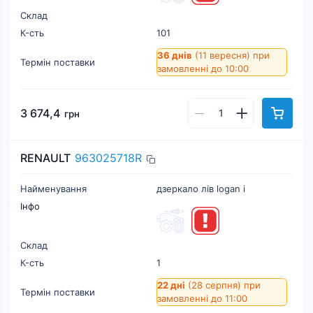
Склад
К-cть
101
36 днів
(11 вересня)
при
Термін поставки
замовленні до 10:00
3 674,4
грн
RENAULT
963025718R
Найменування
дзеркало лів logan i
Інфо
Склад
К-cть
1
22 дні
(28 серпня)
при
Термін поставки
замовленні до 11:00