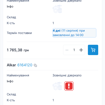
Найменування
Зовнішнє дзеркало
Інфо
Склад
К-cть
1
4 дні
(11 серпня)
при
Термін поставки
замовленні до 14:00
1 765,38
грн
Alkar
6164120
Найменування
Зовнішнє дзеркало
Інфо
Склад
К-cть
1