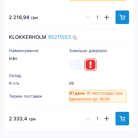
2 216,94
грн
KLOKKERHOLM
95211023
Найменування
Зовнішнє дзеркало
Інфо
Склад
К-cть
99
91 день
(6 листопада)
при
Термін поставки
замовленні до 18:00
2 333,4
грн