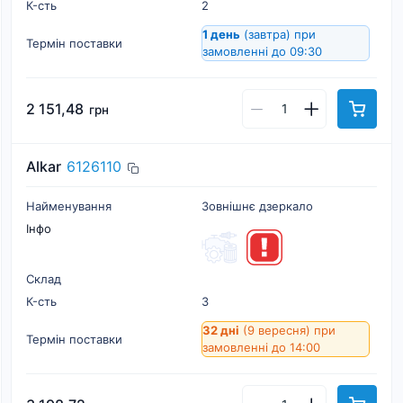
К-cть
2
1 день
(завтра)
при
Термін поставки
замовленні до 09:30
2 151,48
грн
Alkar
6126110
Найменування
Зовнішнє дзеркало
Інфо
Склад
К-cть
3
32 дні
(9 вересня)
при
Термін поставки
замовленні до 14:00