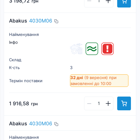
3 198,72
грн
Abakus
4030M06
Найменування
Інфо
Склад
К-cть
3
32 дні
(9 вересня)
при
Термін поставки
замовленні до 10:00
1 916,58
грн
Abakus
4030M06
Найменування