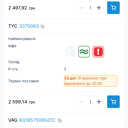
2 497,92
грн
TYC
3370063
Найменування
Інфо
Склад
К-cть
2
32 дні
(9 вересня)
при
Термін поставки
замовленні до 10:00
2 599,14
грн
VAG
6Q1857508G01C