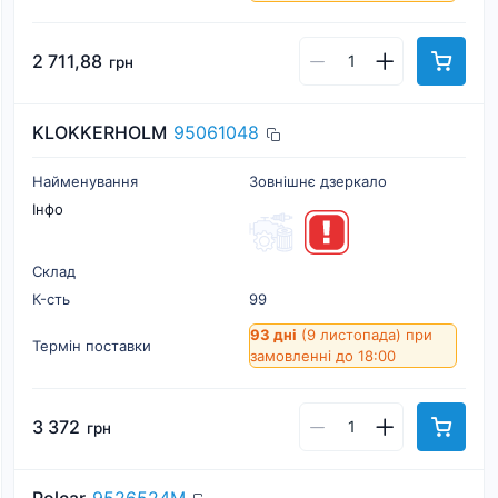
2 711,88
грн
KLOKKERHOLM
95061048
Найменування
Зовнішнє дзеркало
Інфо
Склад
К-cть
99
93 дні
(9 листопада)
при
Термін поставки
замовленні до 18:00
3 372
грн