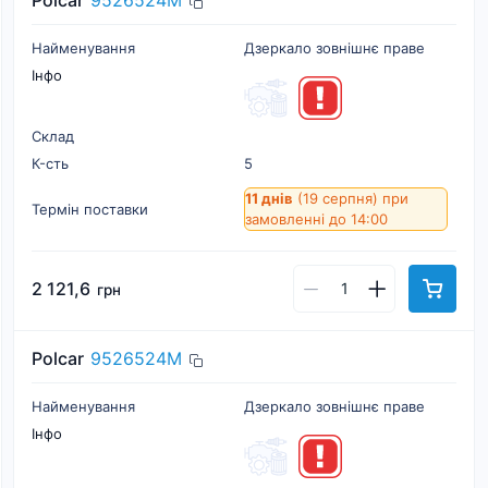
Polcar
9526524M
Найменування
Дзеркало зовнішнє праве
Інфо
Склад
К-cть
5
11 днів
(19 серпня)
при
Термін поставки
замовленні до 14:00
2 121,6
грн
Polcar
9526524M
Найменування
Дзеркало зовнішнє праве
Інфо