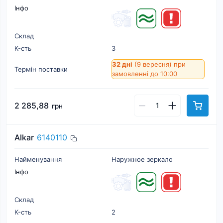
Інфо
Склад
К-cть
3
32 дні
(9 вересня)
при
Термін поставки
замовленні до 10:00
2 285,88
грн
Alkar
6140110
Найменування
Наружное зеркало
Інфо
Склад
К-cть
2