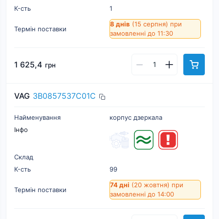
К-cть
1
8 днів
(15 серпня)
при
Термін поставки
замовленні до 11:30
1 625,4
грн
VAG
3B0857537C01C
Найменування
корпус дзеркала
Інфо
Склад
К-cть
99
74 дні
(20 жовтня)
при
Термін поставки
замовленні до 14:00