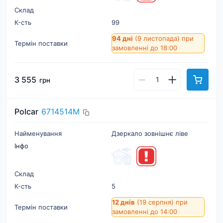
Склад
К-cть
99
94 дні
(9 листопада)
при
Термін поставки
замовленні до 18:00
3 555
грн
Polcar
6714514M
Найменування
Дзеркало зовнішнє ліве
Інфо
Склад
К-cть
5
12 днів
(19 серпня)
при
Термін поставки
замовленні до 14:00