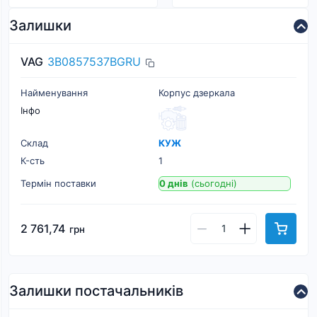
Залишки
VAG
3B0857537BGRU
Найменування
Корпус дзеркала
Інфо
Склад
КУЖ
К-cть
1
Термін поставки
0 днів
(сьогодні)
2 761,74
грн
Залишки постачальників