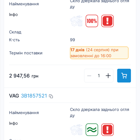
Скло дзеркала заднього огля
Найменування
ду
Інфо
Склад
К-cть
99
17 днів
(24 серпня)
при
Термін поставки
замовленні до 16:00
2 947,56
грн
VAG
3B1857521
Скло дзеркала заднього огля
Найменування
ду
Інфо