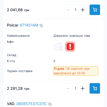
2 041,68
грн
Polcar
6714514M
Найменування
Дзеркало зовнішнє ліве
Інфо
Склад
К-cть
5
11 днів
(18 серпня)
при
Термін поставки
замовленні до 12:00
2 291,28
грн
VAG
3B0857537C01C