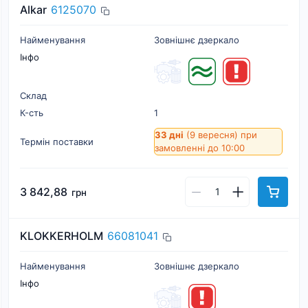
Alkar
6125070
Найменування
Зовнішнє дзеркало
Інфо
Склад
К-cть
1
33 дні
(9 вересня)
при
Термін поставки
замовленні до 10:00
3 842,88
грн
KLOKKERHOLM
66081041
Найменування
Зовнішнє дзеркало
Інфо