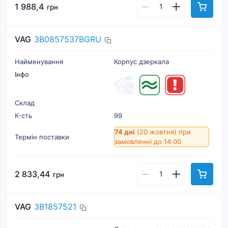
1 988,4
грн
VAG
3B0857537BGRU
Найменування
Корпус дзеркала
Інфо
Склад
К-cть
99
74 дні
(20 жовтня)
при
Термін поставки
замовленні до 14:00
2 833,44
грн
VAG
3B1857521