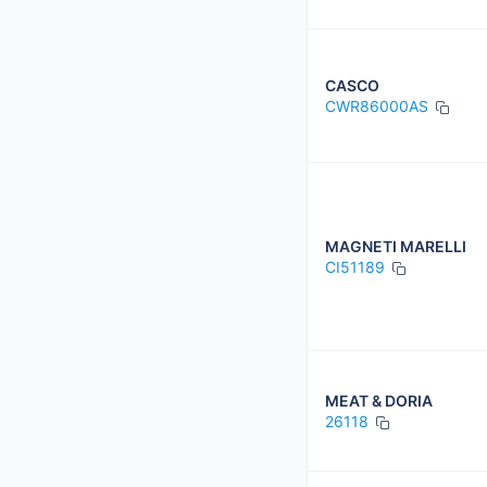
CASCO
CWR86000AS
MAGNETI MARELLI
CI51189
MEAT & DORIA
26118