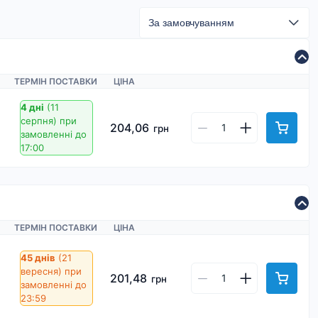
ТЕРМІН ПОСТАВКИ
ЦІНА
4 дні
(11
серпня)
при
204,06
грн
замовленні до
17:00
ТЕРМІН ПОСТАВКИ
ЦІНА
45 днів
(21
вересня)
при
201,48
грн
замовленні до
23:59