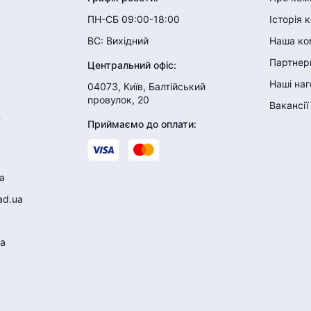
ПН-СБ 09:00-18:00
Історія 
ВС:
Вихідний
Наша ко
Партнери
Центральний офіс
:
Наші на
04073, Київ, Балтійський
провулок, 20
Вакансії
н
Приймаємо до оплати
:
a
ad.ua
a