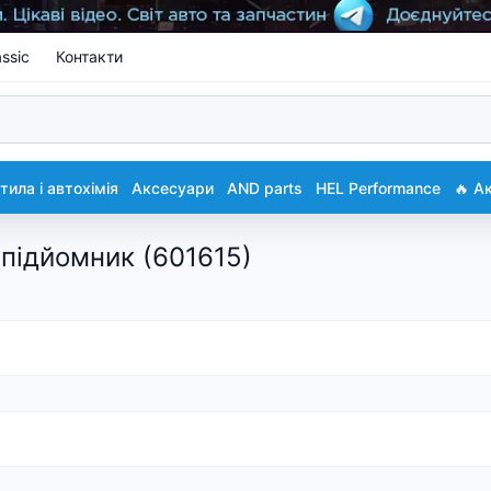
ssic
Контакти
ила і автохімія
Аксесуари
AND parts
HEL Performance
🔥 А
підйомник (601615)