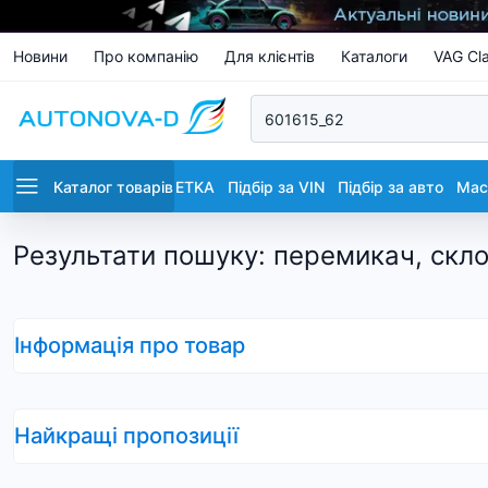
Новини
Про компанію
Для клієнтів
Каталоги
VAG Cla
Каталог товарів
ETKA
Підбір за VIN
Підбір за авто
Маст
Результати пошуку
:
перемикач, скло
Інформація про товар
Найкращі пропозиції