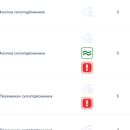
Кнопка склопідйомника
5
Кнопка склопідйомника
5
Перемикач склопідйомника
5
Перемикач склопідйомника
3