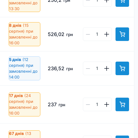
250,2
грн
замовленні до
13:30
8 днів
(15
серпня)
при
526,02
грн
замовленні до
16:00
5 днів
(12
серпня)
при
236,52
грн
замовленні до
14:00
17 днів
(24
серпня)
при
237
грн
замовленні до
16:00
67 днів
(13