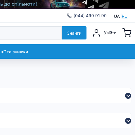
(044) 490 91 90
UA
RU
Увійти
Знайти
кції та знижки