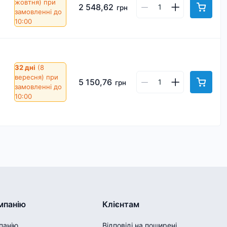
жовтня)
при
2 548,62
грн
замовленні до
10:00
32 дні
(8
вересня)
при
5 150,76
грн
замовленні до
10:00
мпанію
Клієнтам
панію
Відповіді на поширені