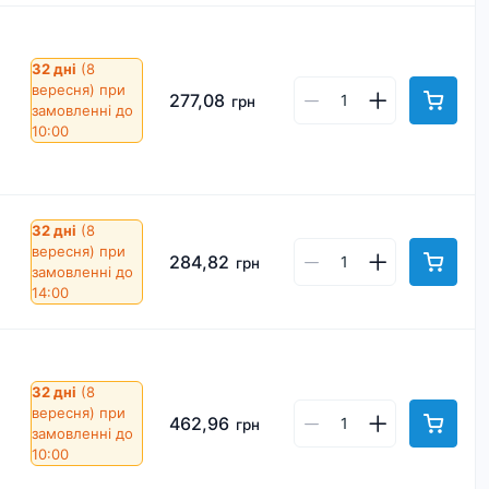
32 дні
(8
вересня)
при
277,08
грн
замовленні до
10:00
32 дні
(8
вересня)
при
284,82
грн
замовленні до
14:00
32 дні
(8
вересня)
при
462,96
грн
замовленні до
10:00