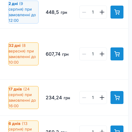
2 дні
(9
серпня)
при
448,5
грн
замовленні до
12:00
32 дні
(8
вересня)
при
607,74
грн
замовленні до
10:00
17 днів
(24
серпня)
при
234,24
грн
замовленні до
16:00
6 днів
(13
серпня)
при