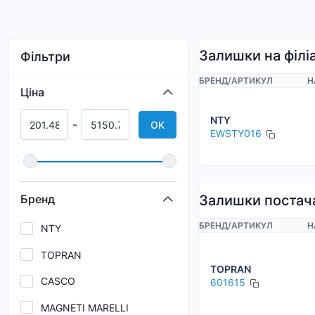
Залишки на філі
Фільтри
БРЕНД
/
АРТИКУЛ
Н
Ціна
NTY
-
OK
EWSTY016
Бренд
Залишки постач
БРЕНД
/
АРТИКУЛ
Н
NTY
TOPRAN
TOPRAN
CASCO
601615
MAGNETI MARELLI