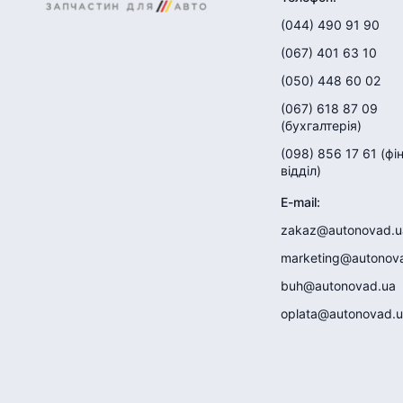
(044) 490 91 90
(067) 401 63 10
(050) 448 60 02
(067) 618 87 09
(
бухгалтерія
)
(098) 856 17 61
(
фі
відділ
)
E-mail
:
zakaz@autonovad.u
marketing@autonov
buh@autonovad.ua
oplata@autonovad.u