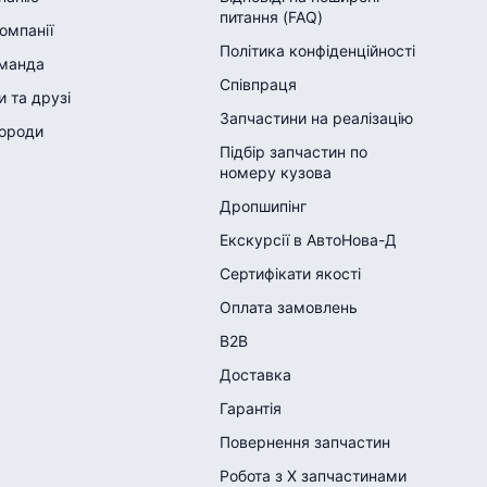
питання (FAQ)
компанії
Політика конфіденційності
манда
Співпраця
 та друзі
Запчастини на реалізацію
городи
Підбір запчастин по
номеру кузова
Дропшипінг
Екскурсії в АвтоНова-Д
Сертифікати якості
Оплата замовлень
B2B
Доставка
Гарантія
Повернення запчастин
Робота з Х запчастинами