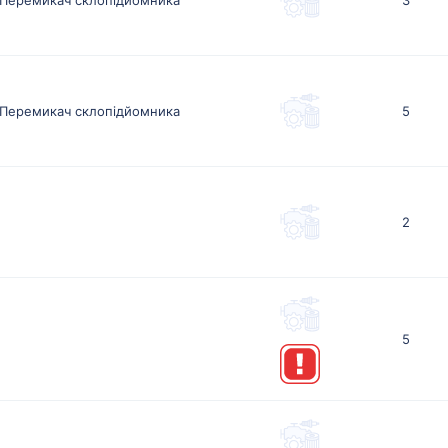
Перемикач склопідйомника
5
2
5