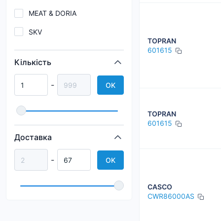
MEAT & DORIA
SKV
TOPRAN
TOYOTA / LEXUS
601615
Кількість
-
OK
TOPRAN
601615
Доставка
-
OK
CASCO
CWR86000AS