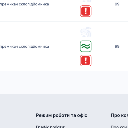
премикач склопідйомника
99
премикач склопідйомника
99
Режим роботи та офіс
Про ко
Графік роботи
:
Про ком