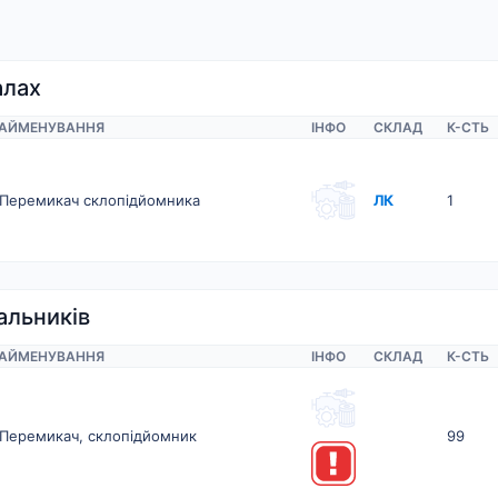
алах
АЙМЕНУВАННЯ
ІНФО
СКЛАД
К-CТЬ
Перемикач склопідйомника
ЛК
1
альників
АЙМЕНУВАННЯ
ІНФО
СКЛАД
К-CТЬ
Перемикач, склопідйомник
99