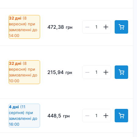
32 дні
(8
вересня)
при
472,38
грн
замовленні до
14:00
32 дні
(8
вересня)
при
215,94
грн
замовленні до
10:00
4 дні
(11
серпня)
при
448,5
грн
замовленні до
16:00