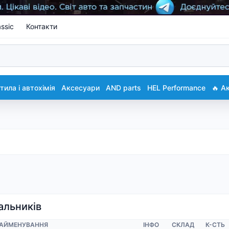
ssic
Контакти
ила і автохімія
Аксесуари
AND parts
HEL Performance
🔥 А
альників
АЙМЕНУВАННЯ
ІНФО
СКЛАД
К-CТЬ