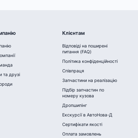
мпанію
Клієнтам
панію
Відповіді на поширені
питання (FAQ)
компанії
Політика конфіденційності
манда
Співпраця
 та друзі
Запчастини на реалізацію
городи
Підбір запчастин по
номеру кузова
Дропшипінг
Екскурсії в АвтоНова-Д
Сертифікати якості
Оплата замовлень