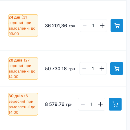
24 дні
(31
серпня)
при
36 201,36
грн
замовленні до
09:00
20 днів
(27
серпня)
при
50 730,18
грн
замовленні до
14:00
30 днів
(6
вересня)
при
8 579,76
грн
замовленні до
14:00