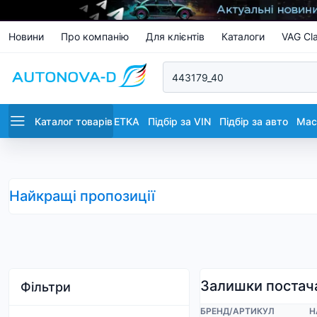
Новини
Про компанію
Для клієнтів
Каталоги
VAG Cla
Каталог товарів
ETKA
Підбір за VIN
Підбір за авто
Маст
Найкращі пропозиції
Залишки постач
Фільтри
БРЕНД
/
АРТИКУЛ
Н