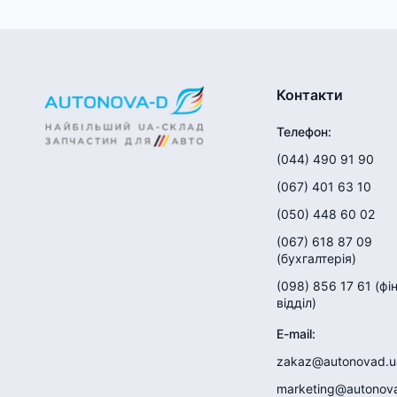
Контакти
Телефон
:
(044) 490 91 90
(067) 401 63 10
(050) 448 60 02
(067) 618 87 09
(
бухгалтерія
)
(098) 856 17 61
(
фі
відділ
)
E-mail
:
zakaz@autonovad.u
marketing@autonov