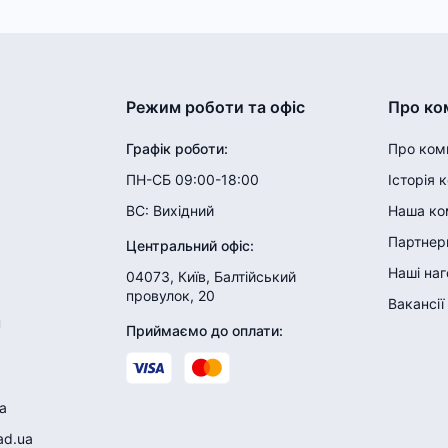
Режим роботи та офіс
Про ко
Графік роботи
:
Про ком
ПН-СБ 09:00-18:00
Історія 
ВС:
Вихідний
Наша ко
Партнери
Центральний офіс
:
Наші на
04073, Київ, Балтійський
провулок, 20
Вакансії
н
Приймаємо до оплати
:
a
ad.ua