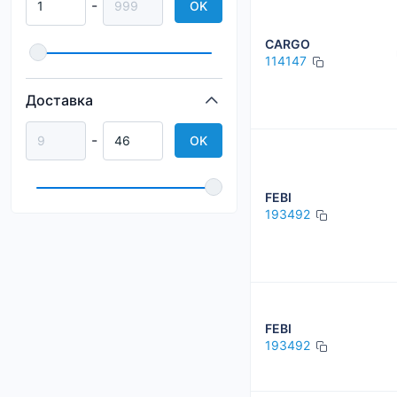
-
OK
CARGO
114147
Доставка
-
OK
FEBI
193492
FEBI
193492