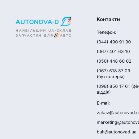
Контакти
Телефон
:
(044) 490 91 90
(067) 401 63 10
(050) 448 60 02
(067) 618 87 09
(
бухгалтерія
)
(098) 856 17 61
(
фі
відділ
)
E-mail
:
zakaz@autonovad.u
marketing@autonov
buh@autonovad.ua