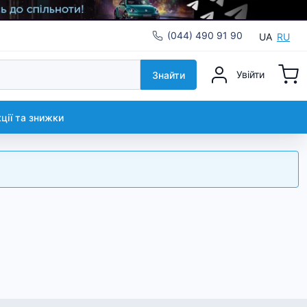
(044) 490 91 90
UA
RU
Увійти
Знайти
кції та знижки