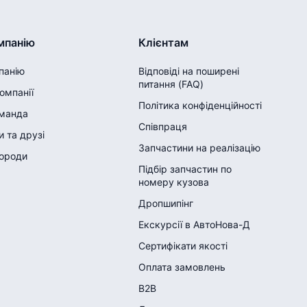
мпанію
Клієнтам
панію
Відповіді на поширені
питання (FAQ)
компанії
Політика конфіденційності
манда
Співпраця
 та друзі
Запчастини на реалізацію
городи
Підбір запчастин по
номеру кузова
Дропшипінг
Екскурсії в АвтоНова-Д
Сертифікати якості
Оплата замовлень
B2B