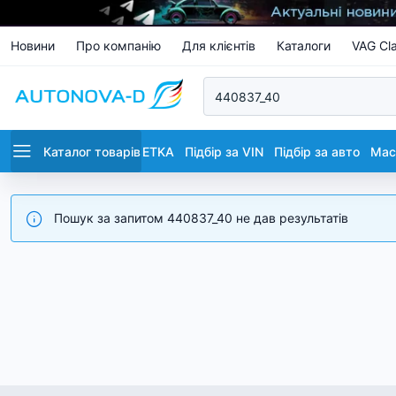
Новини
Про компанію
Для клієнтів
Каталоги
VAG Cla
Каталог товарів
ETKA
Підбір за VIN
Підбір за авто
Маст
Пошук за запитом 440837_40 не дав результатів