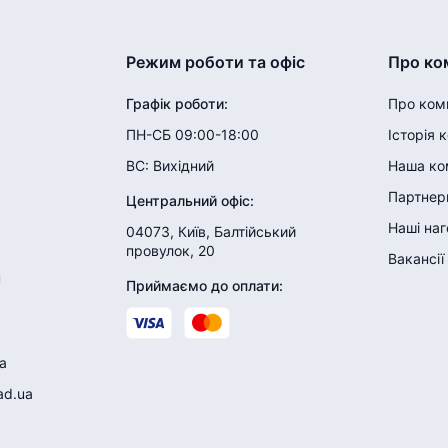
Режим роботи та офіс
Про ко
Графік роботи
:
Про ком
ПН-СБ 09:00-18:00
Історія 
ВС:
Вихідний
Наша ко
Партнери
Центральний офіс
:
Наші на
04073, Київ, Балтійський
провулок, 20
Вакансії
н
Приймаємо до оплати
:
a
ad.ua