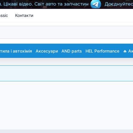
ssic
Контакти
ила і автохімія
Аксесуари
AND parts
HEL Performance
🔥 А