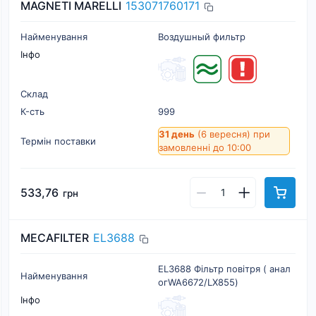
MAGNETI MARELLI
153071760171
Найменування
Воздушный фильтр
Інфо
Склад
К-cть
999
31 день
(6 вересня)
при
Термін поставки
замовленні до 10:00
533,76
грн
MECAFILTER
EL3688
EL3688 Фільтр повітря ( анал
Найменування
огWA6672/LX855)
Інфо