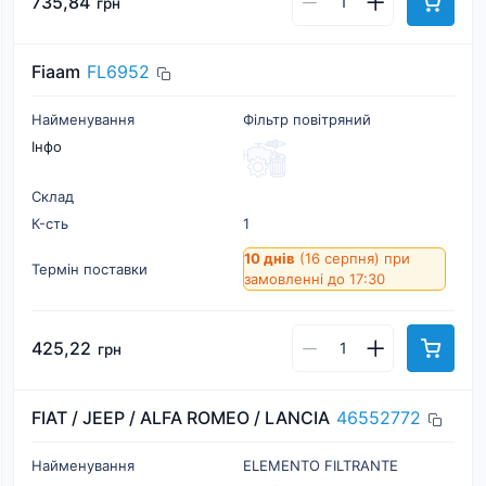
735,84
грн
Fiaam
FL6952
Найменування
Фiльтр повiтряний
Інфо
Склад
К-cть
1
10 днів
(16 серпня)
при
Термін поставки
замовленні до 17:30
425,22
грн
FIAT / JEEP / ALFA ROMEO / LANCIA
46552772
Найменування
ELEMENTO FILTRANTE