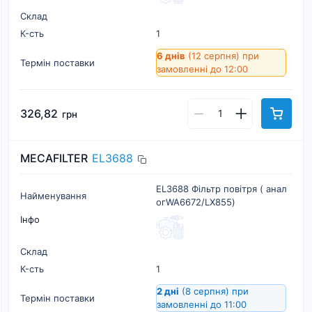
Склад
К-cть
1
6 днів
(12 серпня)
при
Термін поставки
замовленні до 12:00
326,82
грн
MECAFILTER
EL3688
EL3688 Фільтр повітря ( анал
Найменування
огWA6672/LX855)
Інфо
Склад
К-cть
1
2 дні
(8 серпня)
при
Термін поставки
замовленні до 11:00