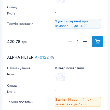
Склад
К-cть
1
3 дні
(9 серпня)
при
Термін поставки
замовленні до 14:20
420,78
грн
ALPHA FILTER
AF0122
Найменування
Фільтр повітряний
Інфо
Склад
К-cть
1
8 днів
(14 серпня)
при
Термін поставки
замовленні до 12:00