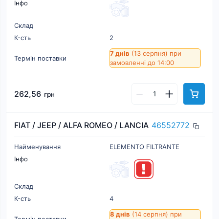
Інфо
Склад
К-cть
2
7 днів
(13 серпня)
при
Термін поставки
замовленні до 14:00
262,56
грн
FIAT / JEEP / ALFA ROMEO / LANCIA
46552772
Найменування
ELEMENTO FILTRANTE
Інфо
Склад
К-cть
4
8 днів
(14 серпня)
при
Термін поставки