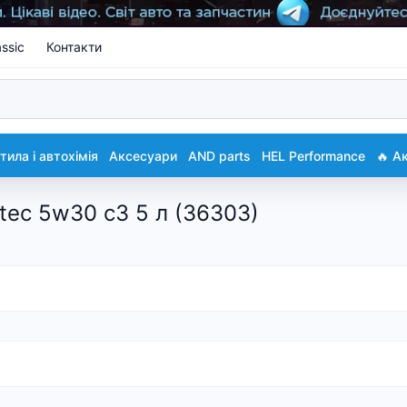
ssic
Контакти
ила і автохімія
Аксесуари
AND parts
HEL Performance
🔥 А
tec 5w30 c3 5 л (36303)