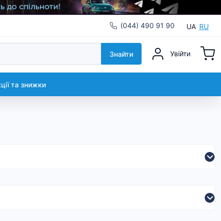
(044) 490 91 90
UA
RU
Увійти
Знайти
кції та знижки