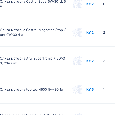
Олива моторна Castrol Edge 5W-30 LL 5
КУ 2
6
л
Олива моторна Castrol Magnatec Stop-S
КУ 2
2
tart 0W-30 4 л
Олива моторна Aral SuperTronic K 5W-3
КУ 2
3
0, 20л (шт.)
Олива моторна top tec 4600 5w-30 1л
КУ 5
1