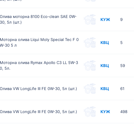
Олива моторна 8100 Eco-clean SAE 0W-
КУЖ
9
30, 5л (шт.)
Моторна олива Liqui Moly Special Tec F 0
КВЦ
5
W-30 5 л
Моторна олива Rymax Apollo C3 LL 5W-3
КВЦ
59
0, 5л.
Олива VW LongLife III FE 0W-30, 5л (шт.)
КВЦ
61
Олива VW LongLife III FE 0W-30, 5л (шт.)
КУЖ
498