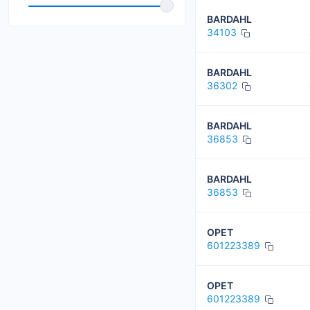
Comma
BARDAHL
Elf
34103
ENI
BARDAHL
HYUNDAI / KIA
36302
KROON OIL
BARDAHL
KROSS
36853
BARDAHL
36853
OPET
601223389
OPET
601223389