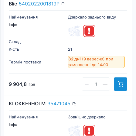
Blic
5402022001819P
Найменування
Дзеркало заднього виду
Інфо
Склад
К-cть
21
32 дні
(9 вересня)
при
Термін поставки
замовленні до 14:00
9 904,8
грн
KLOKKERHOLM
35471045
Найменування
Зовнішнє дзеркало
Інфо