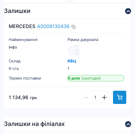
Залишки
MERCEDES
A0008130436
Найменування
Рамка дзеркала
Інфо
Склад
КВЦ
К-cть
1
Термін поставки
0 днів
(сьогодні)
1 134,96
грн
Залишки на філіалах