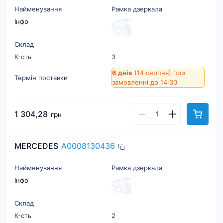
Найменування
Рамка дзеркала
Інфо
Склад
К-cть
3
6 днів
(14 серпня)
при
Термін поставки
замовленні до 14:30
1 304,28
грн
MERCEDES
A0008130436
Найменування
Рамка дзеркала
Інфо
Склад
К-cть
2