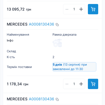
13 095,72
грн
MERCEDES
A0008130436
Найменування
Рамка дзеркала
Інфо
Склад
К-cть
2
5 днів
(13 серпня)
при
Термін поставки
замовленні до 11:30
1 178,34
грн
MERCEDES
A0008130436