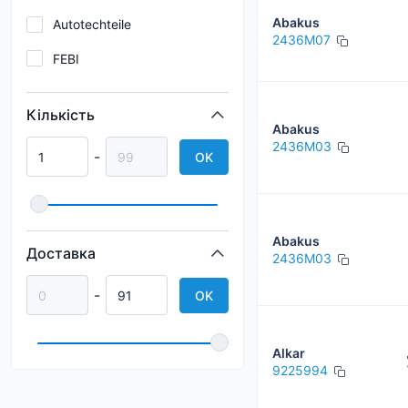
Abakus
Autotechteile
2436M07
FEBI
Loro
Кількість
SIGNEDA
Abakus
2436M03
-
OK
TYC
VAG
VAN WEZEL
Abakus
Доставка
2436M03
-
OK
Alkar
9225994