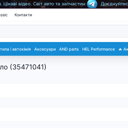
ssic
Контакти
ила і автохімія
Аксесуари
AND parts
HEL Performance
🔥 А
ло (35471041)