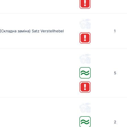
{Складна заміна} Satz Verstellhebel
1
5
2