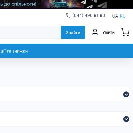
(044) 490 91 90
UA
RU
Увійти
Знайти
кції та знижки