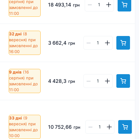
серпня)
при
18 493,14
грн
замовленні до
11:00
32 дні
(8
вересня)
при
3 662,4
грн
замовленні до
16:00
9 днів
(16
серпня)
при
4 428,3
грн
замовленні до
11:00
33 дні
(9
вересня)
при
10 752,66
грн
замовленні до
10:00