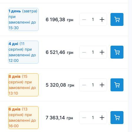
1 день
(завтра)
при
6 196,38
грн
замовленні до
15:30
4 дні
(11
серпня)
при
6 521,46
грн
замовленні до
12:00
8 днів
(15
серпня)
при
5 320,08
грн
замовленні до
13:10
6 днів
(13
серпня)
при
7 363,14
грн
замовленні до
16:00