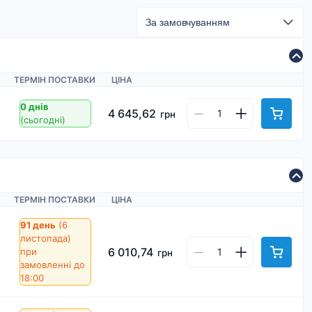
ТЕРМІН ПОСТАВКИ
ЦІНА
0 днів
4 645,62
грн
(сьогодні)
ТЕРМІН ПОСТАВКИ
ЦІНА
91 день
(6
листопада)
6 010,74
при
грн
замовленні до
18:00