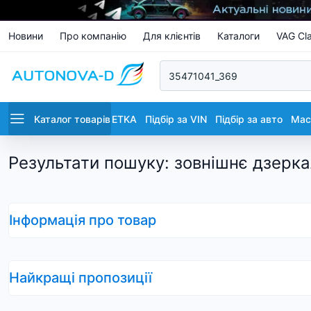
Новини
Про компанію
Для клієнтів
Каталоги
VAG Cla
Каталог товарів
ETKA
Підбір за VIN
Підбір за авто
Маст
Результати пошуку
:
зовнішнє дзерка
Інформація про товар
Найкращі пропозиції