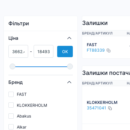
Залишки
Фільтри
БРЕНД
/
АРТИКУЛ
Н
Ціна
FAST
FT88339
-
OK
Залишки постач
Бренд
БРЕНД
/
АРТИКУЛ
Н
FAST
KLOKKERHOLM
KLOKKERHOLM
35471041
Abakus
Alkar