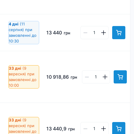
4 дні
(11
серпня)
при
13 440
грн
замовленні до
10:30
33 дні
(9
вересня)
при
10 918,86
грн
замовленні до
10:00
33 дні
(9
вересня)
при
13 440,9
грн
замовленні до