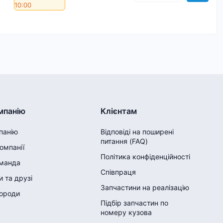
10:00
мпанію
Клієнтам
панію
Відповіді на поширені
питання (FAQ)
компанії
Політика конфіденційності
манда
Співпраця
 та друзі
Запчастини на реалізацію
городи
Підбір запчастин по
номеру кузова