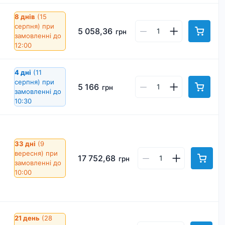
8 днів
(15
серпня)
при
5 058,36
грн
замовленні до
12:00
4 дні
(11
серпня)
при
5 166
грн
замовленні до
10:30
33 дні
(9
вересня)
при
17 752,68
грн
замовленні до
10:00
21 день
(28