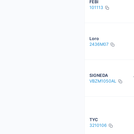
FEBI
101113
Loro
2436M07
SIGNEDA
VBZM1050AL
TYC
3210106