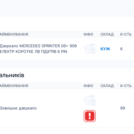
АЙМЕНУВАННЯ
ІНФО
СКЛАД
К-CТЬ
Дзеркало MERCEDES SPRINTER 06> 906
КУЖ
6
ЕЛЕКТР КОРОТКЕ ЛВ ПІДІГРІВ 6 PIN
альників
АЙМЕНУВАННЯ
ІНФО
СКЛАД
К-CТЬ
Зовнішнє дзеркало
99