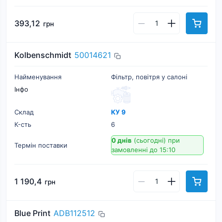
393,12
грн
Kolbenschmidt
50014621
Найменування
Фільтр, повітря у салоні
Інфо
Склад
КУ 9
К-cть
6
0 днів
(сьогодні)
при
Термін поставки
замовленні до 15:10
1 190,4
грн
Blue Print
ADB112512