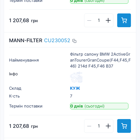
Термін поставки
0 днів
(сьогодні)
1 207,68
грн
MANN-FILTER
CU230052
Фільтр салону BMW 2ActiveGr
Найменування
anTourerGranCoupe(F44,F45,F
46) 214d F45,F46 B37
Інфо
Склад
КУЖ
К-cть
7
Термін поставки
0 днів
(сьогодні)
1 207,68
грн