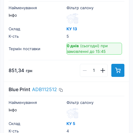
Найменування
Фільтр салону
Інфо
Склад
КУ 13
К-cть
5
0 днів
(сьогодні)
при
Термін поставки
замовленні до 15:45
851,34
грн
Blue Print
ADB112512
Найменування
Фільтр салону
Інфо
Склад
КУ 5
К-cть
4