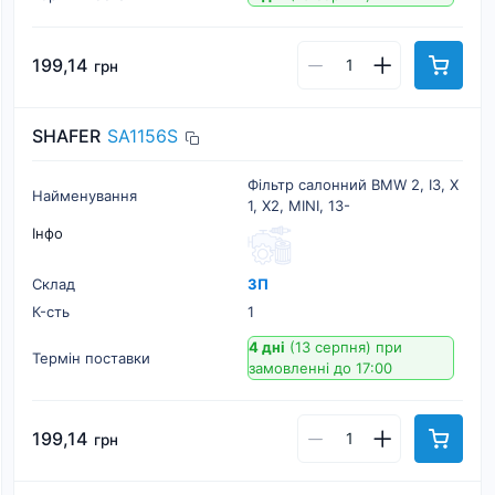
199,14
грн
SHAFER
SA1156S
Фільтр салонний BMW 2, I3, X
Найменування
1, X2, MINI, 13-
Інфо
Склад
ЗП
К-cть
1
4 дні
(13 серпня)
при
Термін поставки
замовленні до 17:00
199,14
грн