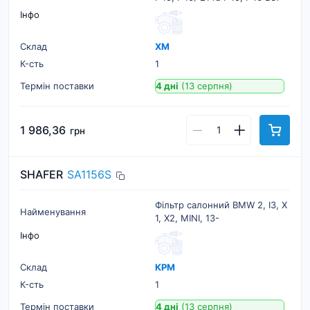
Інфо
Склад
ХМ
К-cть
1
Термін поставки
4 дні
(13 серпня)
1 986,36
грн
SHAFER
SA1156S
Фільтр салонний BMW 2, I3, X
Найменування
1, X2, MINI, 13-
Інфо
Склад
КРМ
К-cть
1
Термін поставки
4 дні
(13 серпня)