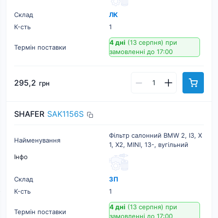
Склад
ЛК
К-cть
1
4 дні
(13 серпня)
при
Термін поставки
замовленні до 17:00
295,2
грн
SHAFER
SAK1156S
Фільтр салонний BMW 2, I3, X
Найменування
1, X2, MINI, 13-, вугільний
Інфо
Склад
ЗП
К-cть
1
4 дні
(13 серпня)
при
Термін поставки
замовленні до 17:00