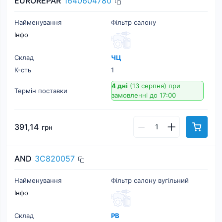
EUROREPAR
1640604780
Найменування
Фільтр салону
Інфо
Склад
ЧЦ
К-cть
1
4 дні
(13 серпня)
при
Термін поставки
замовленні до 17:00
391,14
грн
AND
3C820057
Найменування
Фільтр салону вугільний
Інфо
Склад
РВ