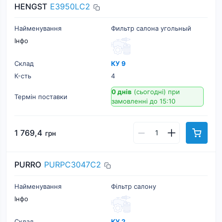
HENGST
E3950LC2
Найменування
Фильтр салона угольный
Інфо
Склад
КУ 9
К-cть
4
0 днів
(сьогодні)
при
Термін поставки
замовленні до 15:10
1 769,4
грн
PURRO
PURPC3047C2
Найменування
Фільтр салону
Інфо
Склад
КУ 2