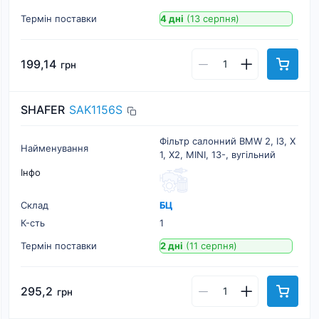
Термін поставки
4 дні
(13 серпня)
199,14
грн
SHAFER
SAK1156S
Фільтр салонний BMW 2, I3, X
Найменування
1, X2, MINI, 13-, вугільний
Інфо
Склад
БЦ
К-cть
1
Термін поставки
2 дні
(11 серпня)
295,2
грн