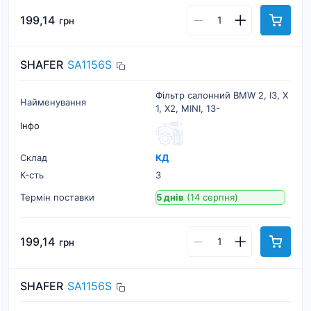
199,14
грн
SHAFER
SA1156S
Фільтр салонний BMW 2, I3, X
Найменування
1, X2, MINI, 13-
Інфо
Склад
КД
К-cть
3
Термін поставки
5 днів
(14 серпня)
199,14
грн
SHAFER
SA1156S