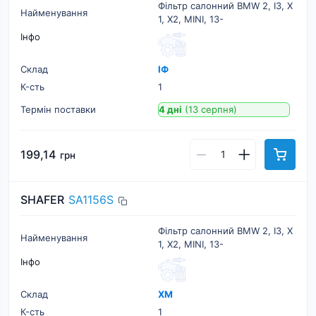
Фільтр салонний BMW 2, I3, X
Найменування
1, X2, MINI, 13-
Інфо
Склад
ІФ
К-cть
1
Термін поставки
4 дні
(13 серпня)
199,14
грн
SHAFER
SA1156S
Фільтр салонний BMW 2, I3, X
Найменування
1, X2, MINI, 13-
Інфо
Склад
ХМ
К-cть
1