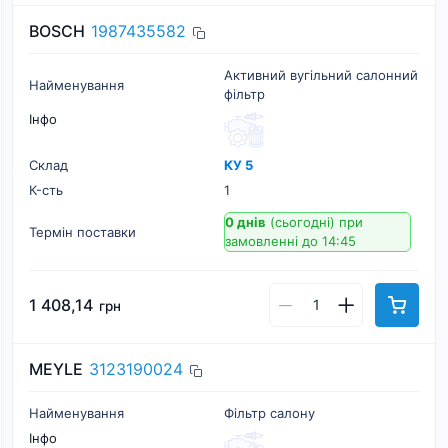
BOSCH
1987435582
Активний вугільний салонний
Найменування
фільтр
Інфо
Склад
КУ 5
К-cть
1
0 днів
(сьогодні)
при
Термін поставки
замовленні до 14:45
1 408,14
грн
MEYLE
3123190024
Найменування
Фільтр салону
Інфо