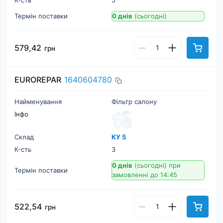
К-cть
5
Термін поставки
0 днів
(сьогодні)
579,42
грн
EUROREPAR
1640604780
Найменування
Фільтр салону
Інфо
Склад
КУ 5
К-cть
3
0 днів
(сьогодні)
при
Термін поставки
замовленні до 14:45
522,54
грн