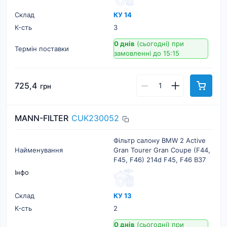
Склад
КУ 14
К-cть
3
0 днів
(сьогодні)
при
Термін поставки
замовленні до 15:15
725,4
грн
MANN-FILTER
CUK230052
Фільтр салону BMW 2 Active
Найменування
Gran Tourer Gran Coupe (F44,
F45, F46) 214d F45, F46 B37
Інфо
Склад
КУ 13
К-cть
2
0 днів
(сьогодні)
при