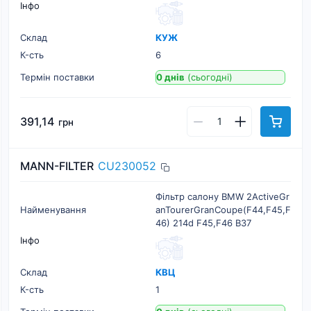
Інфо
Склад
КУЖ
К-cть
6
Термін поставки
0 днів
(сьогодні)
391,14
грн
MANN-FILTER
CU230052
Фільтр салону BMW 2ActiveGr
Найменування
anTourerGranCoupe(F44,F45,F
46) 214d F45,F46 B37
Інфо
Склад
КВЦ
К-cть
1