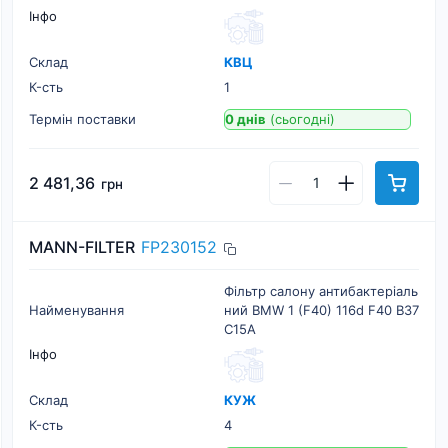
Інфо
Склад
КВЦ
К-cть
1
Термін поставки
0 днів
(сьогодні)
2 481,36
грн
MANN-FILTER
FP230152
Фільтр салону антибактеріаль
Найменування
ний BMW 1 (F40) 116d F40 B37
C15A
Інфо
Склад
КУЖ
К-cть
4