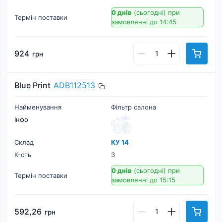
0 днів
(сьогодні)
при
Термін поставки
замовленні до 14:45
924
грн
Blue Print
ADB112513
Найменування
Фільтр салона
Інфо
Склад
КУ 14
К-cть
3
0 днів
(сьогодні)
при
Термін поставки
замовленні до 15:15
592,26
грн