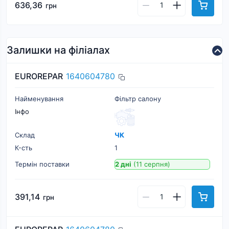
636,36
грн
Залишки на філіалах
EUROREPAR
1640604780
Найменування
Фільтр салону
Інфо
Склад
ЧК
К-cть
1
Термін поставки
2 дні
(11 серпня)
391,14
грн