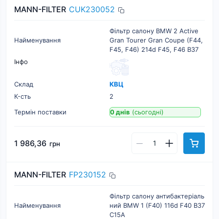
MANN-FILTER
CUK230052
Фільтр салону BMW 2 Active
Найменування
Gran Tourer Gran Coupe (F44,
F45, F46) 214d F45, F46 B37
Інфо
Склад
КВЦ
К-cть
2
Термін поставки
0 днів
(сьогодні)
1 986,36
грн
MANN-FILTER
FP230152
Фільтр салону антибактеріаль
Найменування
ний BMW 1 (F40) 116d F40 B37
C15A