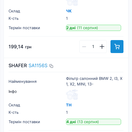
Склад
ЧК
К-cть
1
Термін поставки
2 дні
(11 серпня)
199,14
грн
SHAFER
SA1156S
Фільтр салонний BMW 2, I3, X
Найменування
1, X2, MINI, 13-
Інфо
Склад
ТН
К-cть
1
Термін поставки
4 дні
(13 серпня)