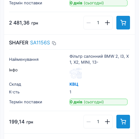
Термін поставки
0 днів
(сьогодні)
2 481,36
грн
SHAFER
SA1156S
Фільтр салонний BMW 2, I3, X
Найменування
1, X2, MINI, 13-
Інфо
Склад
КВЦ
К-cть
1
Термін поставки
0 днів
(сьогодні)
199,14
грн