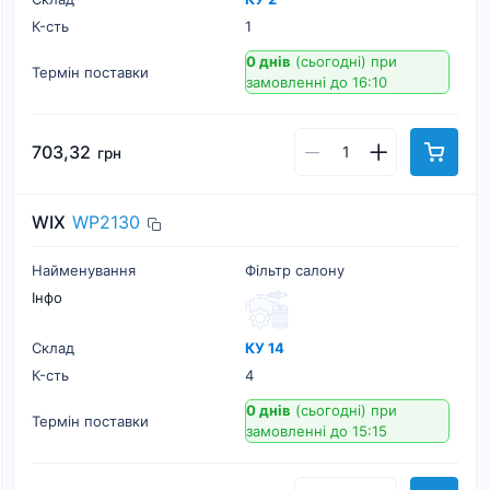
К-cть
1
0 днів
(сьогодні)
при
Термін поставки
замовленні до 16:10
703,32
грн
WIX
WP2130
Найменування
Фільтр салону
Інфо
Склад
КУ 14
К-cть
4
0 днів
(сьогодні)
при
Термін поставки
замовленні до 15:15