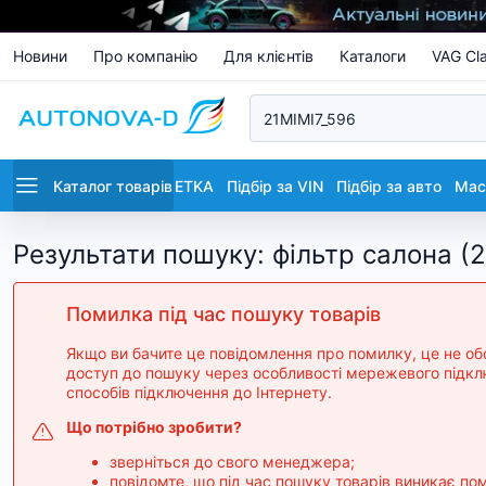
Новини
Про компанію
Для клієнтів
Каталоги
VAG Cla
Каталог товарів
ETKA
Підбір за VIN
Підбір за авто
Маст
Результати пошуку
:
фільтр салона (
Помилка під час пошуку товарів
Якщо ви бачите це повідомлення про помилку, це не о
доступ до пошуку через особливості мережевого підклю
способів підключення до Інтернету.
Що потрібно зробити?
зверніться до свого менеджера;
повідомте, що під час пошуку товарів виникає по