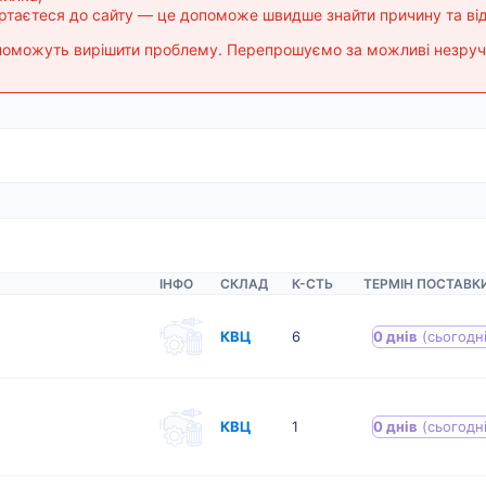
ертаєтеся до сайту — це допоможе швидше знайти причину та ві
допоможуть вирішити проблему. Перепрошуємо за можливі незруч
ІНФО
СКЛАД
К-CТЬ
ТЕРМІН ПОСТАВК
КВЦ
6
0 днів
(сьогодні
КВЦ
1
0 днів
(сьогодні