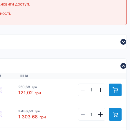
дновити доступ.
ності.
И
ЦІНА
250,68
грн
)
121,02
грн
1 436,58
грн
)
1 303,68
грн