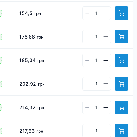
154,5
)
грн
176,88
)
грн
185,34
)
грн
202,92
)
грн
214,32
)
грн
217,56
)
грн