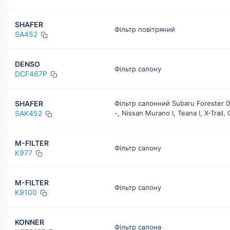
SHAFER
Фільтр повітряний
SA452
DENSO
Фільтр салону
DCF467P
SHAFER
Фільтр салонний Subaru Forester 01-
SAK452
-, Nissan Murano I, Teana I, X-Trail, 
M-FILTER
Фільтр салону
K977
M-FILTER
Фільтр салону
K9100
KONNER
Фільтр салона