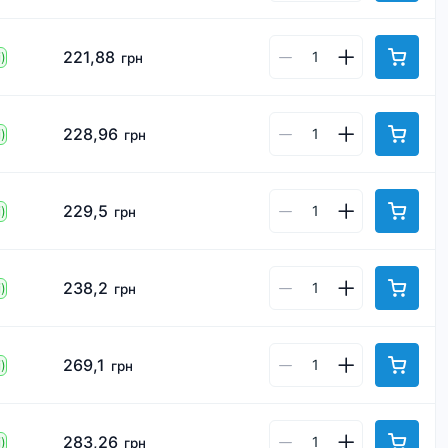
221,88
)
грн
228,96
)
грн
229,5
)
грн
238,2
)
грн
269,1
)
грн
283,26
)
грн