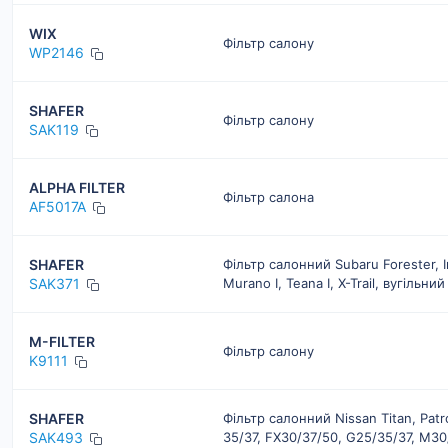
WIX
Фільтр салону
WP2146
SHAFER
Фільтр салону
SAK119
ALPHA FILTER
Фільтр салона
AF5017A
SHAFER
Фільтр салонний Subaru Forester, In
SAK371
Murano I, Teana I, X-Trail, вугільний
M-FILTER
Фільтр салону
K9111
SHAFER
Фільтр салонний Nissan Titan, Patrol
SAK493
35/37, FX30/37/50, G25/35/37, M30