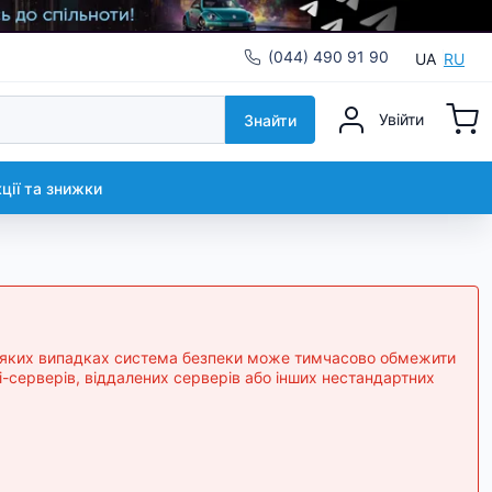
(044) 490 91 90
UA
RU
Увійти
Знайти
кції та знижки
 деяких випадках система безпеки може тимчасово обмежити
-серверів, віддалених серверів або інших нестандартних