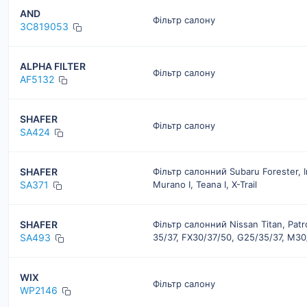
AND
Фільтр салону
3C819053
ALPHA FILTER
Фільтр салону
AF5132
SHAFER
Фільтр салону
SA424
SHAFER
Фільтр салонний Subaru Forester, In
SA371
Murano I, Teana I, X-Trail
SHAFER
Фільтр салонний Nissan Titan, Patrol
SA493
35/37, FX30/37/50, G25/35/37, M30
WIX
Фільтр салону
WP2146