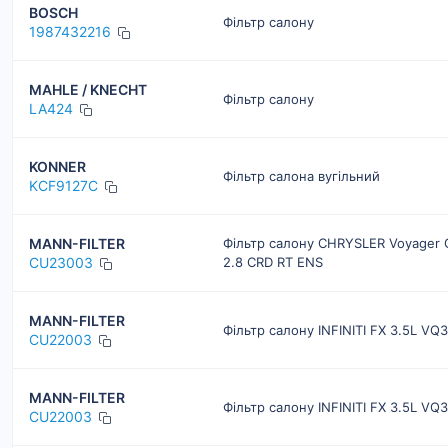
BOSCH
Фільтр салону
1987432216
MAHLE / KNECHT
Фільтр салону
LA424
KONNER
Фільтр салона вугільний
KCF9127C
MANN-FILTER
Фільтр салону CHRYSLER Voyager G
CU23003
2.8 CRD RT ENS
MANN-FILTER
Фільтр салону INFINITI FX 3.5L VQ
CU22003
MANN-FILTER
Фільтр салону INFINITI FX 3.5L VQ
CU22003