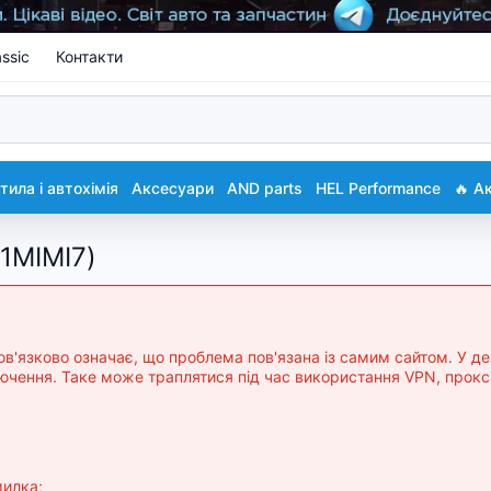
ssic
Контакти
ила і автохімія
Аксесуари
AND parts
HEL Performance
🔥 А
21MIMI7)
бов'язково означає, що проблема пов'язана із самим сайтом. У
чення. Таке може траплятися під час використання VPN, проксі
милка;