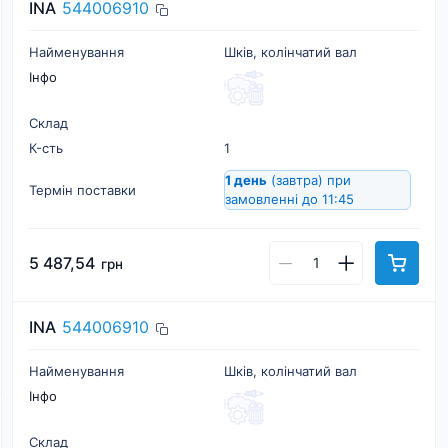
INA
544006910
Найменування
Шків, колінчатий вал
Інфо
Склад
К-cть
1
1 день
(завтра)
при
Термін поставки
замовленні до 11:45
5 487,54
грн
INA
544006910
Найменування
Шків, колінчатий вал
Інфо
Склад