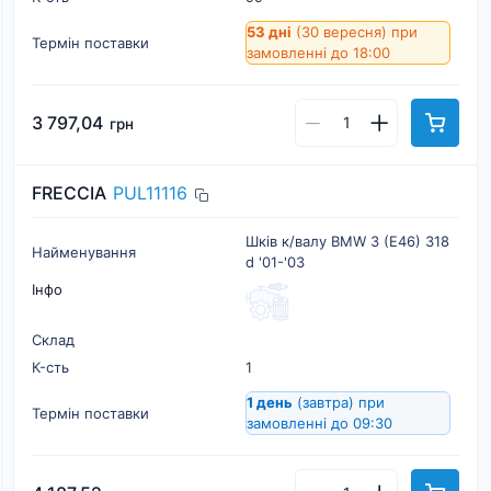
53 дні
(30 вересня)
при
Термін поставки
замовленні до 18:00
3 797,04
грн
FRECCIA
PUL11116
Шків к/валу BMW 3 (E46) 318
Найменування
d '01-'03
Інфо
Склад
К-cть
1
1 день
(завтра)
при
Термін поставки
замовленні до 09:30