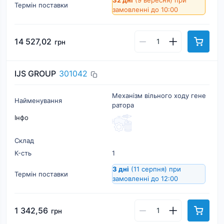
32 дні
(9 вересня)
при
Термін поставки
замовленні до 10:00
14 527,02
грн
IJS GROUP
301042
Механізм вільного ходу гене
Найменування
ратора
Інфо
Склад
К-cть
1
3 дні
(11 серпня)
при
Термін поставки
замовленні до 12:00
1 342,56
грн