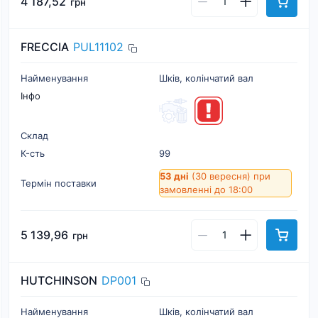
4 187,52
грн
FRECCIA
PUL11102
Найменування
Шків, колінчатий вал
Інфо
Склад
К-cть
99
53 дні
(30 вересня)
при
Термін поставки
замовленні до 18:00
5 139,96
грн
HUTCHINSON
DP001
Найменування
Шків, колінчатий вал