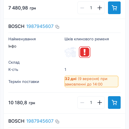
7 480,98
грн
BOSCH
1987945607
Найменування
Шків клинового ременя
Інфо
Склад
К-cть
1
32 дні
(9 вересня)
при
Термін поставки
замовленні до 14:00
10 180,8
грн
BOSCH
1987945607