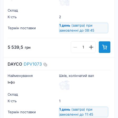
Склад
К-cть
2
1 день
(завтра)
при
Термін поставки
замовленні до 08:45
5 539,5
грн
DAYCO
DPV1073
Найменування
Шків, колінчатий вал
Інфо
Склад
К-cть
1
1 день
(завтра)
при
Термін поставки
замовленні до 11:45