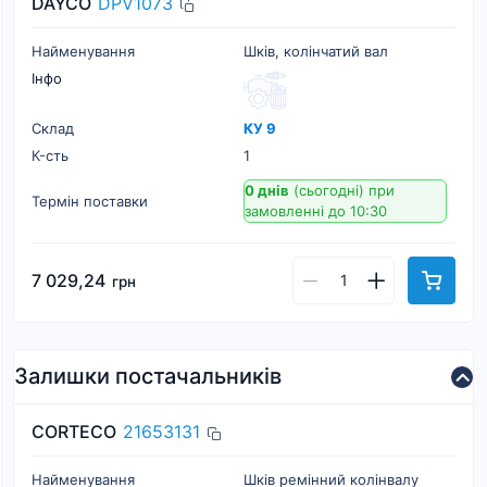
DAYCO
DPV1073
Найменування
Шків, колінчатий вал
Інфо
Склад
КУ 9
К-cть
1
0 днів
(сьогодні)
при
Термін поставки
замовленні до 10:30
7 029,24
грн
Залишки постачальників
CORTECO
21653131
Найменування
Шків ремінний колінвалу