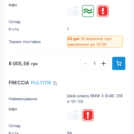
Інфо
Склад
К-cть
1
32 дні
(9 вересня)
при
Термін поставки
замовленні до 10:00
8 005,56
грн
FRECCIA
PUL11116
Шків к/валу BMW 3 (E46) 318
Найменування
d '01-'03
Інфо
Склад
К-cть
99