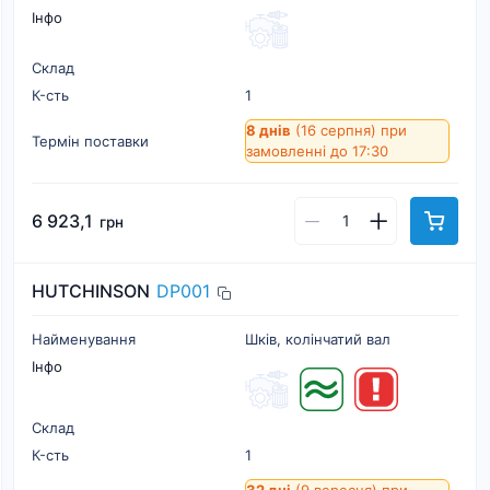
Інфо
Склад
К-cть
1
8 днів
(16 серпня)
при
Термін поставки
замовленні до 17:30
6 923,1
грн
HUTCHINSON
DP001
Найменування
Шків, колінчатий вал
Інфо
Склад
К-cть
1