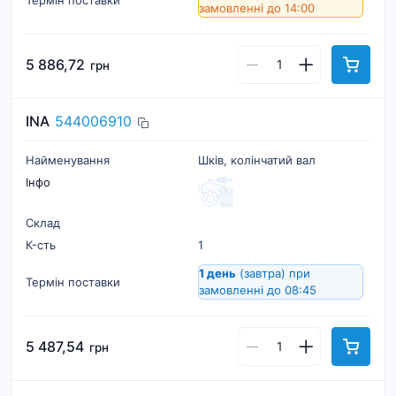
замовленні до 14:00
5 886,72
грн
INA
544006910
Найменування
Шків, колінчатий вал
Інфо
Склад
К-cть
1
1 день
(завтра)
при
Термін поставки
замовленні до 08:45
5 487,54
грн