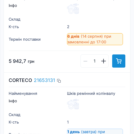
Інфо
Склад
К-cть
2
6 днів
(14 серпня)
при
Термін поставки
замовленні до 17:00
5 942,7
грн
CORTECO
21653131
Найменування
Шків ремінний колінвалу
Інфо
Склад
К-cть
1
1 день
(завтра)
при