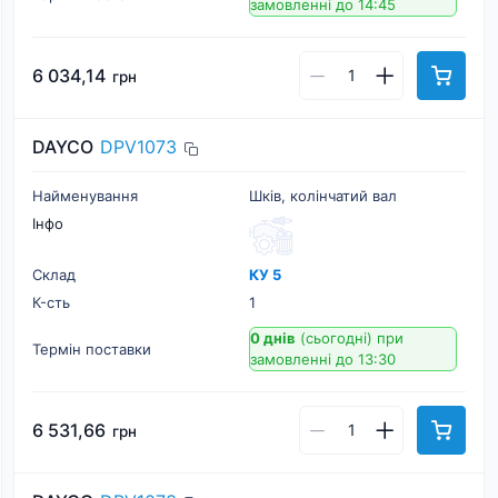
замовленні до 14:45
6 034,14
грн
DAYCO
DPV1073
Найменування
Шків, колінчатий вал
Інфо
Склад
КУ 5
К-cть
1
0 днів
(сьогодні)
при
Термін поставки
замовленні до 13:30
6 531,66
грн