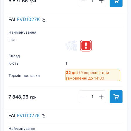
6 531,66
грн
FAI
FVD1027K
Найменування
Інфо
Склад
К-cть
1
32 дні
(9 вересня)
при
Термін поставки
замовленні до 14:00
7 848,96
грн
FAI
FVD1027K
Найменування