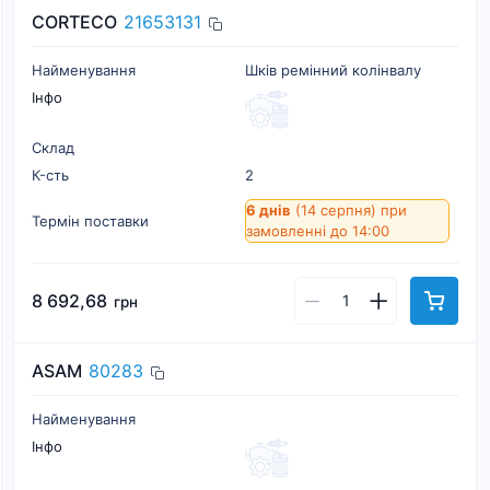
CORTECO
21653131
Найменування
Шків ремінний колінвалу
Інфо
Склад
К-cть
2
6 днів
(14 серпня)
при
Термін поставки
замовленні до 14:00
8 692,68
грн
ASAM
80283
Найменування
Інфо