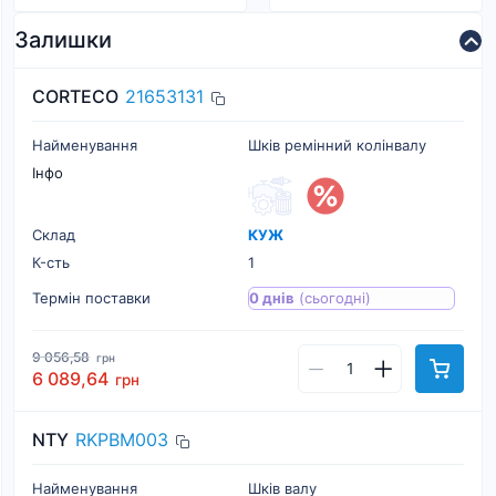
Залишки
CORTECO
21653131
Найменування
Шків ремінний колінвалу
Інфо
Склад
КУЖ
К-cть
1
Термін поставки
0 днів
(сьогодні)
9 056,58
грн
6 089,64
грн
NTY
RKPBM003
Найменування
Шків валу