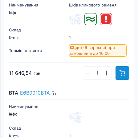
Найменування
Шків клинового ременя
Інфо
Склад
К-cть
1
32 дні
(9 вересня)
при
Термін поставки
замовленні до 10:00
11 646,54
грн
BTA
E6B0010BTA
Найменування
Інфо
Склад
К-cть
1