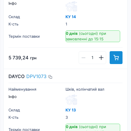
Інфо
Склад
КУ 14
К-cть
1
0 днів
(сьогодні)
при
Термін поставки
замовленні до 15:15
5 739,24
грн
DAYCO
DPV1073
Найменування
Шків, колінчатий вал
Інфо
Склад
КУ 13
К-cть
3
0 днів
(сьогодні)
при
Термін поставки