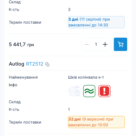
Склад
К-cть
3
3 дні
(11 серпня)
при
Термін поставки
замовленні до 14:30
5 441,7
грн
Autlog
RT2512
Найменування
Шкiв колiнвала к-т
Інфо
Склад
К-cть
1
32 дні
(9 вересня)
при
Термін поставки
замовленні до 10:00