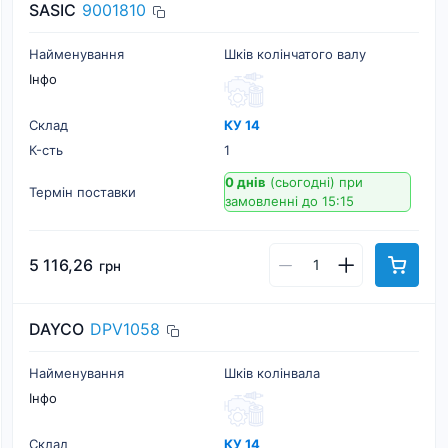
SASIC
9001810
Найменування
Шків колінчатого валу
Інфо
Склад
КУ 14
К-cть
1
0 днів
(сьогодні)
при
Термін поставки
замовленні до 15:15
5 116,26
грн
DAYCO
DPV1058
Найменування
Шків колінвала
Інфо
Склад
КУ 14