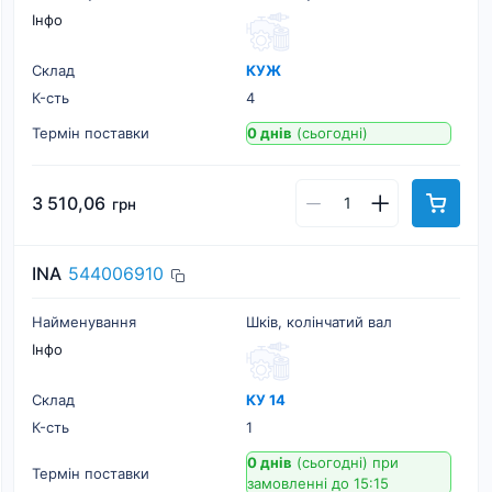
Інфо
Склад
КУЖ
К-cть
4
Термін поставки
0 днів
(сьогодні)
3 510,06
грн
INA
544006910
Найменування
Шків, колінчатий вал
Інфо
Склад
КУ 14
К-cть
1
0 днів
(сьогодні)
при
Термін поставки
замовленні до 15:15