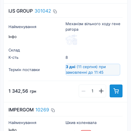
IJS GROUP
301042
Механізм вільного ходу гене
Найменування
ратора
Інфо
Склад
К-cть
8
3 дні
(11 серпня)
при
Термін поставки
замовленні до 11:45
1 342,56
грн
IMPERGOM
10269
Найменування
Шкив коленвала
Інфо