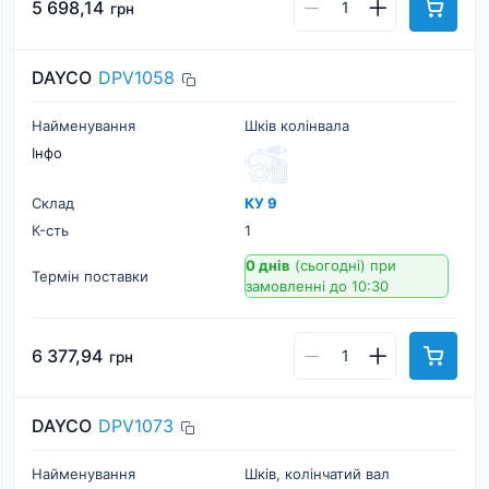
5 698,14
грн
DAYCO
DPV1058
Найменування
Шків колінвала
Інфо
Склад
КУ 9
К-cть
1
0 днів
(сьогодні)
при
Термін поставки
замовленні до 10:30
6 377,94
грн
DAYCO
DPV1073
Найменування
Шків, колінчатий вал