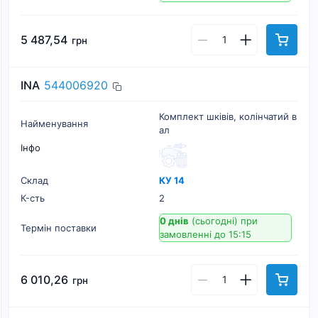
5 487,54
грн
INA
544006920
Комплект шківів, колінчатий в
Найменування
ал
Інфо
Склад
КУ 14
К-cть
2
0 днів
(сьогодні)
при
Термін поставки
замовленні до 15:15
6 010,26
грн