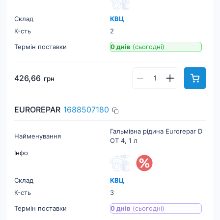
Склад
КВЦ
К-cть
2
Термін поставки
0 днів
(сьогодні)
426,66
грн
EUROREPAR
1688507180
Гальмівна рідина Eurorepar D
Найменування
OT 4, 1 л
Інфо
Склад
КВЦ
К-cть
3
Термін поставки
0 днів
(сьогодні)