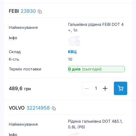
FEBI
23930
Гальмівна рідина FEBI DOT 4
Найменування
+, 1л
Інфо
Склад
КВЦ
К-cть
10
Термін поставки
0 днів
(сьогодні)
489,6
грн
VOLVO
32214958
Рідина гальмівна DOT 4&5.1,
Найменування
0.8L (P6)
Інфо