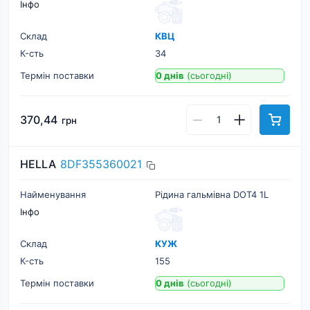
Інфо
Склад
КВЦ
К-cть
34
Термін поставки
0 днів
(сьогодні)
370,44
грн
HELLA
8DF355360021
Найменування
Рідина гальмівна DOT4 1L
Інфо
Склад
КУЖ
К-cть
155
Термін поставки
0 днів
(сьогодні)