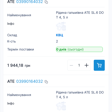
ATE
03990164032
Рідина гальмівна ATE SL.6 DO
Найменування
T 4, 5 л
Інфо
Склад
КВЦ
К-cть
2
Термін поставки
0 днів
(сьогодні)
1 944,18
грн
ATE
03990164032
Рідина гальмівна ATE SL.6 DO
Найменування
T 4, 5 л
Інфо