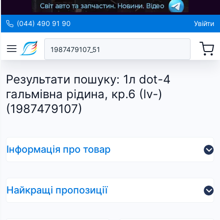
(044) 490 91 90
Увійти
Результати пошуку
:
1л dot-4
гальмівна рідина, кр.6 (lv-)
(1987479107)
Інформація про товар
Найкращі пропозиції