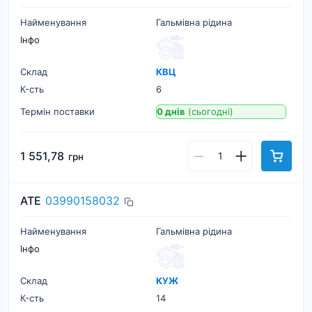
Найменування
Гальмівна рідина
Інфо
Склад
КВЦ
К-cть
6
Термін поставки
0 днів
(сьогодні)
1 551,78
грн
ATE
03990158032
Найменування
Гальмівна рідина
Інфо
Склад
КУЖ
К-cть
14