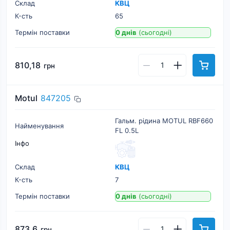
Склад
КВЦ
К-cть
65
Термін поставки
0 днів
(сьогодні)
810,18
грн
Motul
847205
Гальм. рідина MOTUL RBF660
Найменування
FL 0.5L
Інфо
Склад
КВЦ
К-cть
7
Термін поставки
0 днів
(сьогодні)
873,6
грн