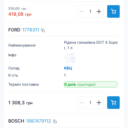
516,66
грн
418,08
грн
FORD
1776311
Рідина гальмівна DOT 4 Supe
Найменування
r, 1 л
Інфо
Склад
КВЦ
К-cть
1
Термін поставки
0 днів
(сьогодні)
1 308,3
грн
BOSCH
1987479112