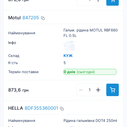
Motul
847205
Гальм. рідина MOTUL RBF660
Найменування
FL 0.5L
Інфо
Склад
КУЖ
К-cть
5
Термін поставки
0 днів
(сьогодні)
873,6
грн
HELLA
8DF355360001
Найменування
Рідина гальмівна DOT4 250ml