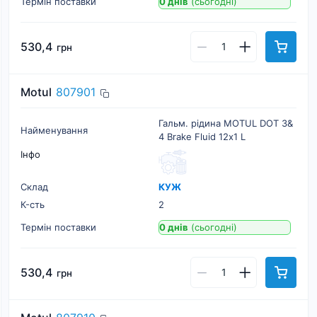
Термін поставки
0 днів
(сьогодні)
530,4
грн
Motul
807901
Гальм. рідина MOTUL DOT 3&
Найменування
4 Brake Fluid 12х1 L
Інфо
Склад
КУЖ
К-cть
2
Термін поставки
0 днів
(сьогодні)
530,4
грн