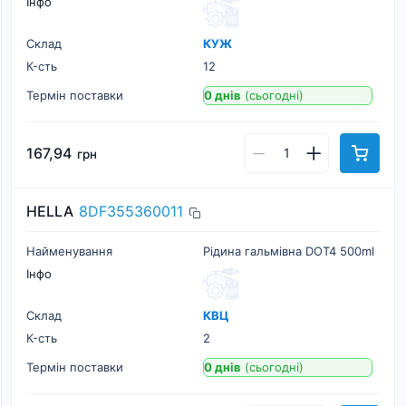
Інфо
Склад
КУЖ
К-cть
12
Термін поставки
0 днів
(сьогодні)
167,94
грн
HELLA
8DF355360011
Найменування
Рідина гальмівна DOT4 500ml
Інфо
Склад
КВЦ
К-cть
2
Термін поставки
0 днів
(сьогодні)