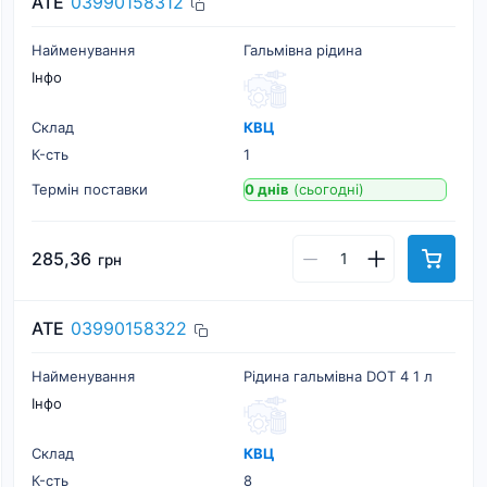
ATE
03990158312
Найменування
Гальмівна рідина
Інфо
Склад
КВЦ
К-cть
1
Термін поставки
0 днів
(сьогодні)
285,36
грн
ATE
03990158322
Найменування
Рідина гальмівна DOT 4 1 л
Інфо
Склад
КВЦ
К-cть
8