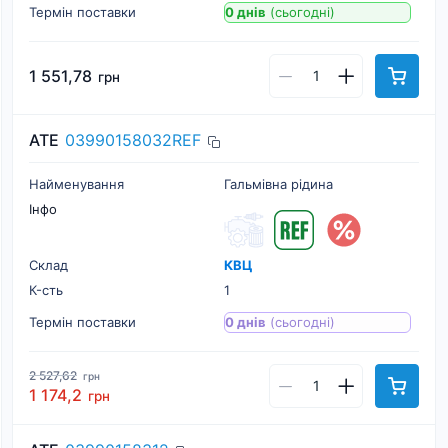
Термін поставки
0 днів
(сьогодні)
1 551,78
грн
ATE
03990158032REF
Найменування
Гальмівна рідина
Інфо
Склад
КВЦ
К-cть
1
Термін поставки
0 днів
(сьогодні)
2 527,62
грн
1 174,2
грн