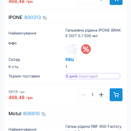
468,48
грн
IPONE
800313
Гальмівна рідина IPONE BRAK
Найменування
E DOT 5.1 500 мл
Інфо
Склад
КВЦ
К-cть
1
Термін поставки
0 днів
(сьогодні)
597,9
грн
468,48
грн
Motul
806910
Гальм.рідина RBF 600 Factory
Найменування