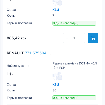
Склад
КВЦ
К-cть
7
Термін поставки
0 днів
(сьогодні)
885,42
грн
RENAULT
7711575504
Рідина гальмівна DOT 4+ (0.5
Найменування
L) + ESP
Інфо
Склад
КВЦ
К-cть
36
Термін поставки
0 днів
(сьогодні)