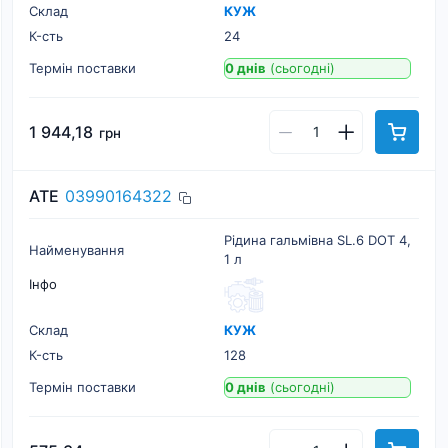
Склад
КУЖ
К-cть
24
Термін поставки
0 днів
(сьогодні)
1 944,18
грн
ATE
03990164322
Рідина гальмівна SL.6 DOT 4,
Найменування
1 л
Інфо
Склад
КУЖ
К-cть
128
Термін поставки
0 днів
(сьогодні)