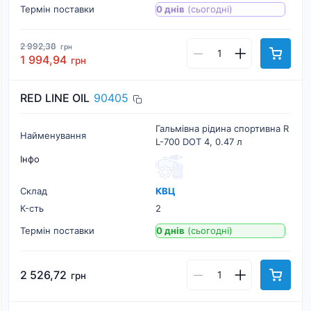
Термін поставки
0 днів
(сьогодні)
2 992,38
грн
1 994,94
грн
RED LINE OIL
90405
Гальмівна рідина спортивна R
Найменування
L-700 DOT 4, 0.47 л
Інфо
Склад
КВЦ
К-cть
2
Термін поставки
0 днів
(сьогодні)
2 526,72
грн