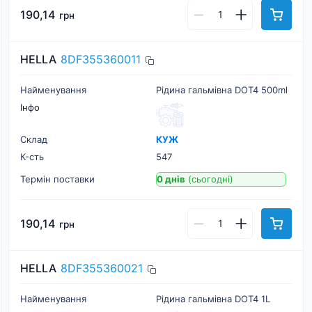
190,14
грн
HELLA
8DF355360011
Найменування
Рідина гальмівна DOT4 500ml
Інфо
Склад
КУЖ
К-cть
547
Термін поставки
0 днів
(сьогодні)
190,14
грн
HELLA
8DF355360021
Найменування
Рідина гальмівна DOT4 1L