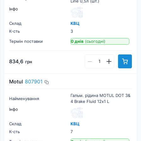
Line 0,5л (шт.)
Інфо
Склад
КВЦ
К-cть
3
Термін поставки
0 днів
(сьогодні)
834,6
грн
Motul
807901
Гальм. рідина MOTUL DOT 3&
Найменування
4 Brake Fluid 12х1 L
Інфо
Склад
КВЦ
К-cть
7