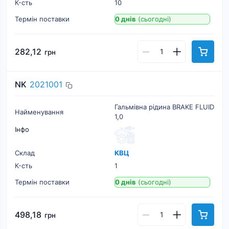
К-cть
10
Термін поставки
0 днів
(сьогодні)
282,12
грн
NK
2021001
Гальмівна рідина BRAKE FLUID
Найменування
1,0
Інфо
Склад
КВЦ
К-cть
1
Термін поставки
0 днів
(сьогодні)
498,18
грн