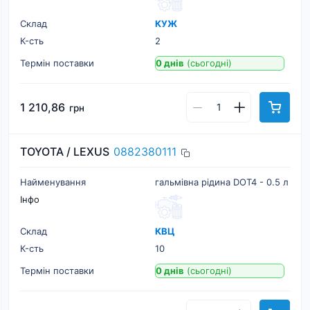
Склад
КУЖ
К-cть
2
Термін поставки
0 днів
(сьогодні)
1 210,86
грн
TOYOTA / LEXUS
0882380111
Найменування
гальмівна рідина DOT4 - 0.5 л
Інфо
Склад
КВЦ
К-cть
10
Термін поставки
0 днів
(сьогодні)