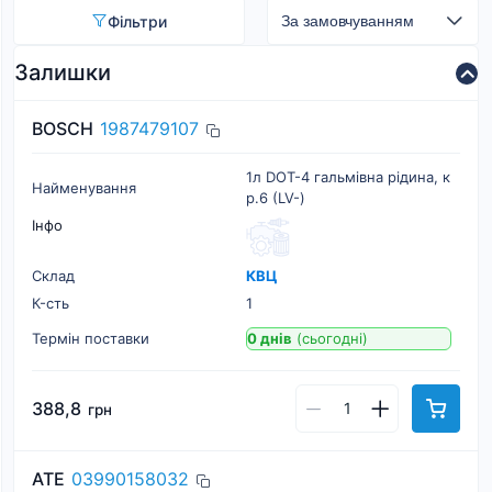
Фільтри
Залишки
BOSCH
1987479107
1л DOT-4 гальмівна рідина, к
Найменування
р.6 (LV-)
Інфо
Склад
КВЦ
К-cть
1
Термін поставки
0 днів
(сьогодні)
388,8
грн
ATE
03990158032