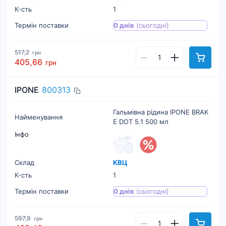
К-cть
1
Термін поставки
0 днів
(сьогодні)
517,2
грн
405,66
грн
IPONE
800313
Гальмівна рідина IPONE BRAK
Найменування
E DOT 5.1 500 мл
Інфо
Склад
КВЦ
К-cть
1
Термін поставки
0 днів
(сьогодні)
597,9
грн