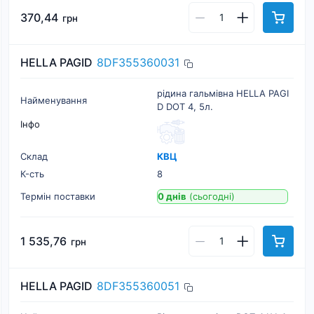
370,44
грн
HELLA PAGID
8DF355360031
рідина гальмівна HELLA PAGI
Найменування
D DOT 4, 5л.
Інфо
Склад
КВЦ
К-cть
8
Термін поставки
0 днів
(сьогодні)
1 535,76
грн
HELLA PAGID
8DF355360051