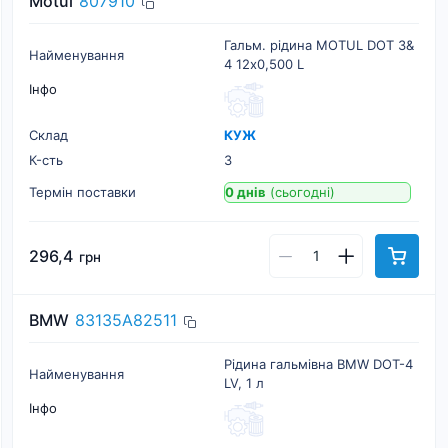
Motul
807910
Гальм. рідина MOTUL DOT 3&
Найменування
4 12х0,500 L
Інфо
Склад
КУЖ
К-cть
3
Термін поставки
0 днів
(сьогодні)
296,4
грн
BMW
83135A82511
Рідина гальмівна BMW DOT-4
Найменування
LV, 1 л
Інфо