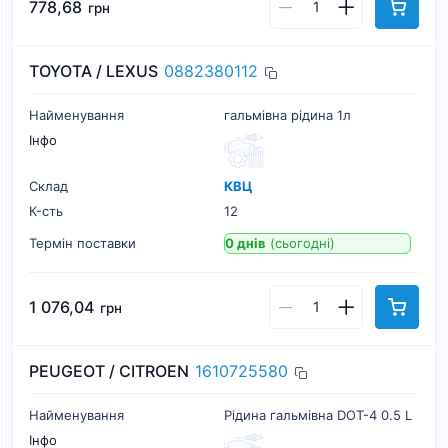
778,68
грн
TOYOTA / LEXUS
0882380112
Найменування
гальмівна рідина 1л
Інфо
Склад
КВЦ
К-cть
12
Термін поставки
0 днів
(сьогодні)
1 076,04
грн
PEUGEOT / CITROEN
1610725580
Найменування
Рідина гальмівна DOT-4 0.5 L
Інфо