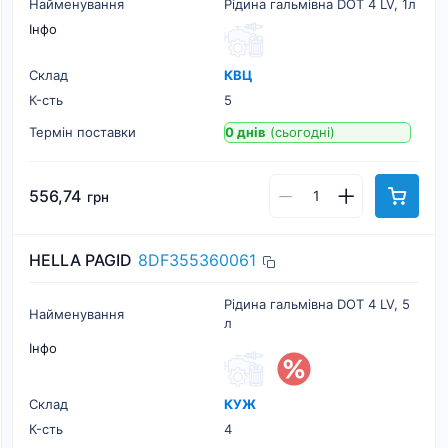
Найменування
Рідина гальмівна DOT 4 LV, 1л
Інфо
Склад
КВЦ
К-cть
5
Термін поставки
0 днів
(сьогодні)
556,74
грн
HELLA PAGID
8DF355360061
Рідина гальмівна DOT 4 LV, 5
Найменування
л
Інфо
Склад
КУЖ
К-cть
4