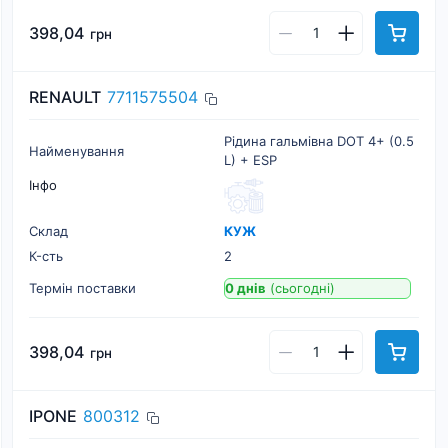
398,04
грн
RENAULT
7711575504
Рідина гальмівна DOT 4+ (0.5
Найменування
L) + ESP
Інфо
Склад
КУЖ
К-cть
2
Термін поставки
0 днів
(сьогодні)
398,04
грн
IPONE
800312