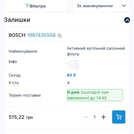
Фільтри
Залишки
BOSCH
1987435556
Активний вугільний салонний
Найменування
фільтр
Інфо
Склад
КУ 5
К-cть
4
0 днів
(сьогодні)
при
Термін поставки
замовленні до 14:45
515,22
грн