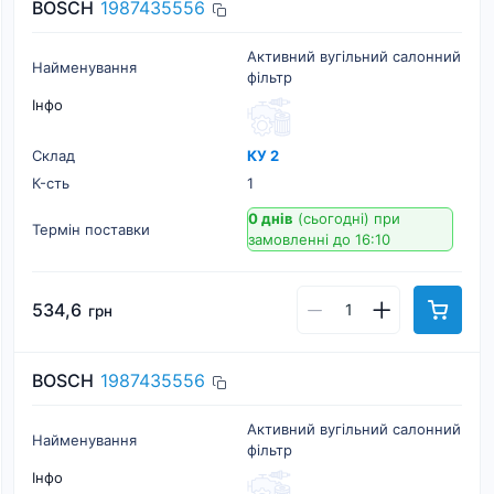
BOSCH
1987435556
Активний вугільний салонний
Найменування
фільтр
Інфо
Склад
КУ 2
К-cть
1
0 днів
(сьогодні)
при
Термін поставки
замовленні до 16:10
534,6
грн
BOSCH
1987435556
Активний вугільний салонний
Найменування
фільтр
Інфо