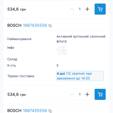
534,6
грн
BOSCH
1987435556
Активний вугільний салонний
Найменування
фільтр
Інфо
Склад
К-cть
5
4 дні
(12 серпня)
при
Термін поставки
замовленні до 14:20
534,6
грн
BOSCH
1987435556