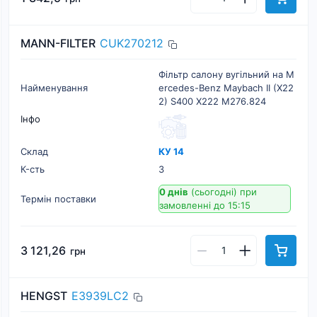
MANN-FILTER
CUK270212
Фільтр салону вугільний на M
Найменування
ercedes-Benz Maybach II (X22
2) S400 X222 M276.824
Інфо
Склад
КУ 14
К-cть
3
0 днів
(сьогодні)
при
Термін поставки
замовленні до 15:15
3 121,26
грн
HENGST
E3939LC2