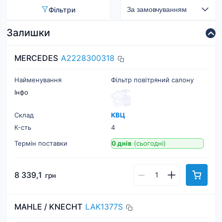
Фільтри
Залишки
MERCEDES
A2228300318
Найменування
Фільтр повітряний салону
Інфо
Склад
КВЦ
К-cть
4
Термін поставки
0 днів
(сьогодні)
8 339,1
грн
MAHLE / KNECHT
LAK1377S