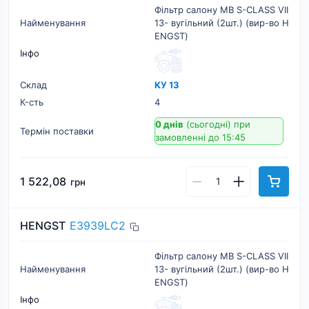
Фільтр салону MB S-CLASS VII
Найменування
13- вугільний (2шт.) (вир-во H
ENGST)
Інфо
Склад
КУ 13
К-cть
4
0 днів
(сьогодні)
при
Термін поставки
замовленні до 15:45
1 522,08
грн
HENGST
E3939LC2
Фільтр салону MB S-CLASS VII
Найменування
13- вугільний (2шт.) (вир-во H
ENGST)
Інфо