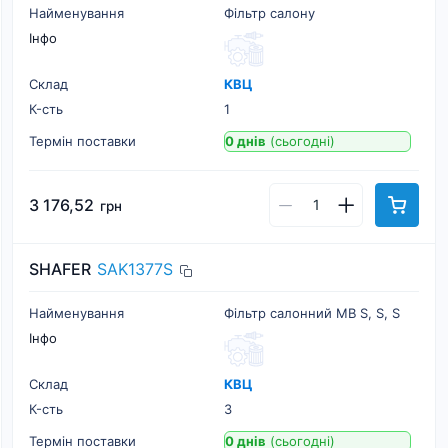
Найменування
Фільтр салону
Інфо
Склад
КВЦ
К-cть
1
Термін поставки
0 днів
(сьогодні)
3 176,52
грн
SHAFER
SAK1377S
Найменування
Фільтр салонний MB S, S, S
Інфо
Склад
КВЦ
К-cть
3
Термін поставки
0 днів
(сьогодні)