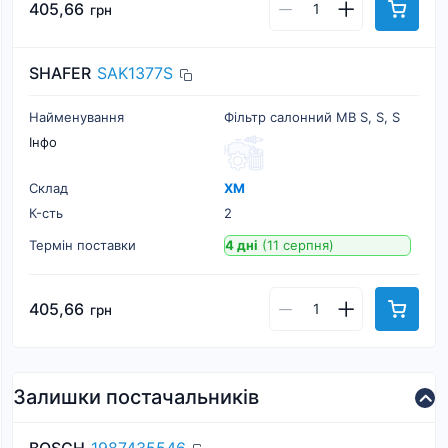
405,66
грн
SHAFER
SAK1377S
Найменування
Фільтр салонний MB S, S, S
Інфо
Склад
ХМ
К-cть
2
Термін поставки
4 дні
(11 серпня)
405,66
грн
Залишки постачальників