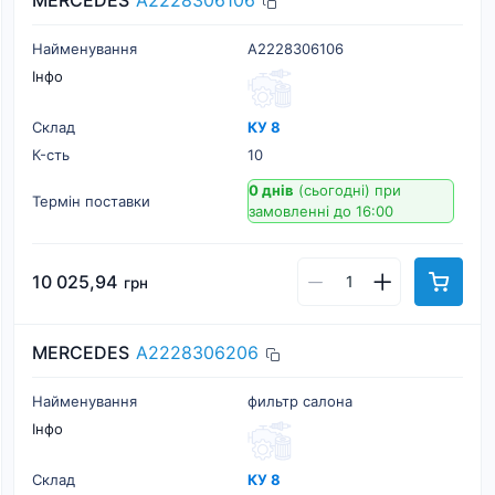
MERCEDES
A2228306106
Найменування
A2228306106
Інфо
Склад
КУ 8
К-cть
10
0 днів
(сьогодні)
при
Термін поставки
замовленні до 16:00
10 025,94
грн
MERCEDES
A2228306206
Найменування
фильтр салона
Інфо
Склад
КУ 8