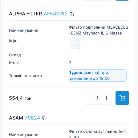
ALPHA FILTER
AF5327A2
Фільтр повітряний MERCEDES
Найменування
-BENZ Maybach II, S-Klasse
Інфо
Склад
К-cть
2
1 день
(завтра)
при
Термін поставки
замовленні до 12:00
554,4
грн
ASAM
79824
Фільтр салона вугільний (к-т.
Найменування
2шт.)