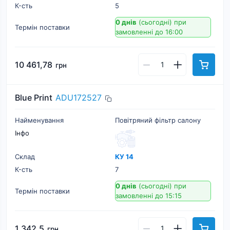
К-cть
5
0 днів
(сьогодні)
при
Термін поставки
замовленні до 16:00
10 461,78
грн
Blue Print
ADU172527
Найменування
Повітряний фільтр салону
Інфо
Склад
КУ 14
К-cть
7
0 днів
(сьогодні)
при
Термін поставки
замовленні до 15:15
1 342,5
грн