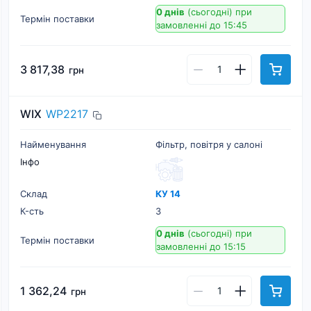
0 днів
(сьогодні)
при
Термін поставки
замовленні до 15:45
3 817,38
грн
WIX
WP2217
Найменування
Фільтр, повітря у салоні
Інфо
Склад
КУ 14
К-cть
3
0 днів
(сьогодні)
при
Термін поставки
замовленні до 15:15
1 362,24
грн