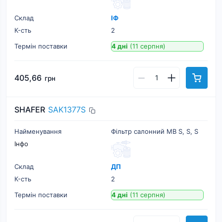
Склад
ІФ
К-cть
2
Термін поставки
4 дні
(11 серпня)
405,66
грн
SHAFER
SAK1377S
Найменування
Фільтр салонний MB S, S, S
Інфо
Склад
ДП
К-cть
2
Термін поставки
4 дні
(11 серпня)