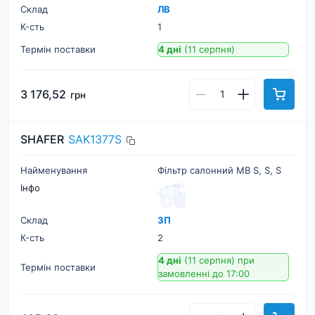
Склад
ЛВ
К-cть
1
Термін поставки
4 дні
(11 серпня)
3 176,52
грн
SHAFER
SAK1377S
Найменування
Фільтр салонний MB S, S, S
Інфо
Склад
ЗП
К-cть
2
4 дні
(11 серпня)
при
Термін поставки
замовленні до 17:00