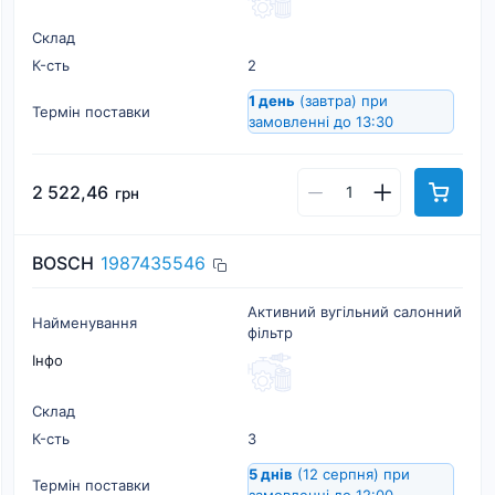
Склад
К-cть
2
1 день
(завтра)
при
Термін поставки
замовленні до 13:30
2 522,46
грн
BOSCH
1987435546
Активний вугільний салонний
Найменування
фільтр
Інфо
Склад
К-cть
3
5 днів
(12 серпня)
при
Термін поставки