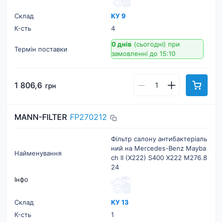
Склад
КУ 9
К-cть
4
0 днів
(сьогодні)
при
Термін поставки
замовленні до 15:10
1 806,6
грн
MANN-FILTER
FP270212
Фільтр салону антибактеріаль
ний на Mercedes-Benz Mayba
Найменування
ch II (X222) S400 X222 M276.8
24
Інфо
Склад
КУ 13
К-cть
1