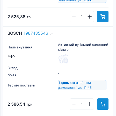
замовленні до 12:00
2 525,88
грн
BOSCH
1987435546
Активний вугільний салонний
Найменування
фільтр
Інфо
Склад
К-cть
1
1 день
(завтра)
при
Термін поставки
замовленні до 11:45
2 586,54
грн