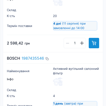
Склад
К-cть
20
4 дні
(11 серпня)
при
Термін поставки
замовленні до 14:00
2 598,42
грн
BOSCH
1987435546
Активний вугільний салонний
Найменування
фільтр
Інфо
Склад
К-cть
4
1 день
(завтра)
при
Термін поставки