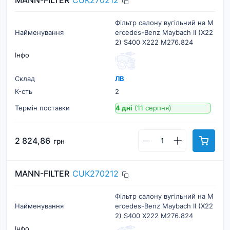
MANN-FILTER
CUK270212
Фільтр салону вугільний на M
Найменування
ercedes-Benz Maybach II (X22
2) S400 X222 M276.824
Інфо
Склад
ЛВ
К-cть
2
Термін поставки
4 дні
(11 серпня)
2 824,86
грн
MANN-FILTER
CUK270212
Фільтр салону вугільний на M
Найменування
ercedes-Benz Maybach II (X22
2) S400 X222 M276.824
Інфо