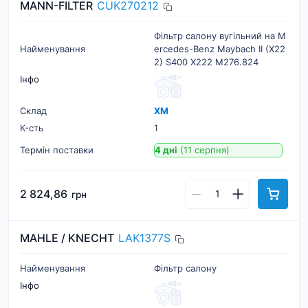
MANN-FILTER
CUK270212
Фільтр салону вугільний на M
Найменування
ercedes-Benz Maybach II (X22
2) S400 X222 M276.824
Інфо
Склад
ХМ
К-cть
1
Термін поставки
4 дні
(11 серпня)
2 824,86
грн
MAHLE / KNECHT
LAK1377S
Найменування
Фільтр салону
Інфо