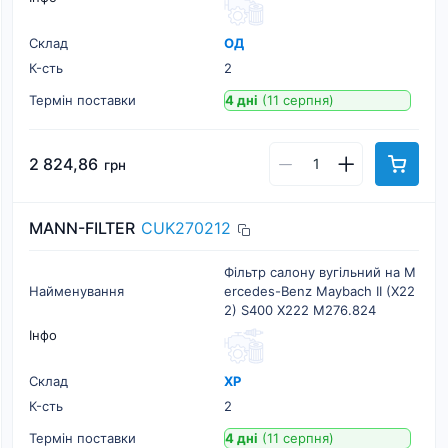
Склад
ОД
К-cть
2
Термін поставки
4 дні
(11 серпня)
2 824,86
грн
MANN-FILTER
CUK270212
Фільтр салону вугільний на M
Найменування
ercedes-Benz Maybach II (X22
2) S400 X222 M276.824
Інфо
Склад
ХР
К-cть
2
Термін поставки
4 дні
(11 серпня)