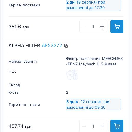
2 дні
(9 серпня)
при
Термін поставки
замовленні до 17:30
351,6
грн
ALPHA FILTER
AF53272
Фільтр повітряний MERCEDES
Найменування
-BENZ Maybach II, S-Klasse
Інфо
Склад
К-cть
2
5 днів
(12 серпня)
при
Термін поставки
замовленні до 09:30
457,74
грн