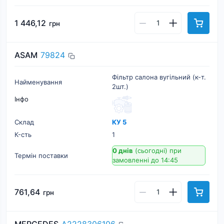
1 446,12
грн
ASAM
79824
Фільтр салона вугільний (к-т.
Найменування
2шт.)
Інфо
Склад
КУ 5
К-cть
1
0 днів
(сьогодні)
при
Термін поставки
замовленні до 14:45
761,64
грн