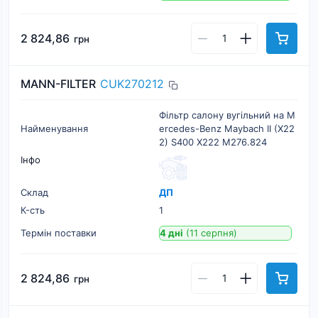
2 824,86
грн
MANN-FILTER
CUK270212
Фільтр салону вугільний на M
Найменування
ercedes-Benz Maybach II (X22
2) S400 X222 M276.824
Інфо
Склад
ДП
К-cть
1
Термін поставки
4 дні
(11 серпня)
2 824,86
грн