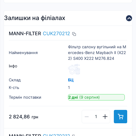
Залишки на філіалах
MANN-FILTER
CUK270212
Фільтр салону вугільний на M
Найменування
ercedes-Benz Maybach II (X22
2) S400 X222 M276.824
Інфо
Склад
БЦ
К-cть
1
Термін поставки
2 дні
(9 серпня)
2 824,86
грн