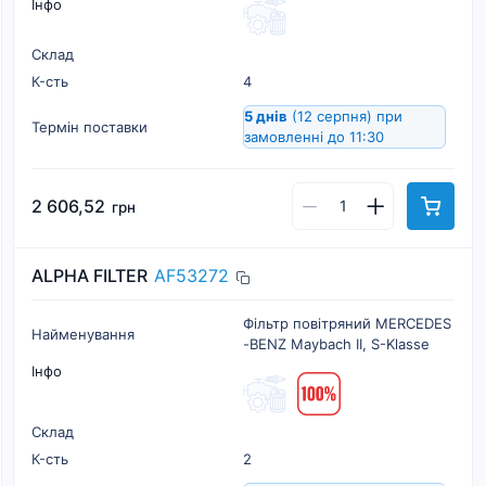
Інфо
Склад
К-cть
4
5 днів
(12 серпня)
при
Термін поставки
замовленні до 11:30
2 606,52
грн
ALPHA FILTER
AF53272
Фільтр повітряний MERCEDES
Найменування
-BENZ Maybach II, S-Klasse
Інфо
Склад
К-cть
2