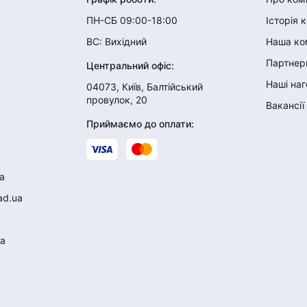
ПН-СБ 09:00-18:00
Історія 
ВС:
Вихідний
Наша ко
Партнери
Центральний офіс
:
Наші на
04073, Київ, Балтійський
провулок, 20
Вакансії
н
Приймаємо до оплати
:
a
ad.ua
a