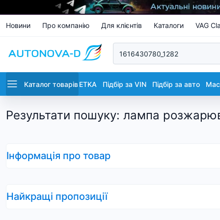
Новини
Про компанію
Для клієнтів
Каталоги
VAG Cla
Каталог товарів
ETKA
Підбір за VIN
Підбір за авто
Маст
Результати пошуку
:
лампа розжарюва
Інформація про товар
Найкращі пропозиції