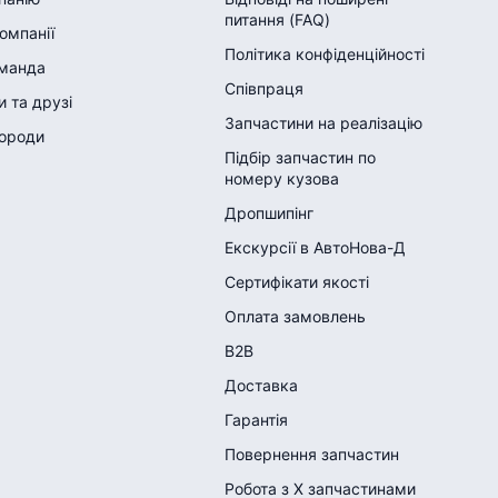
питання (FAQ)
компанії
Політика конфіденційності
манда
Співпраця
 та друзі
Запчастини на реалізацію
городи
Підбір запчастин по
номеру кузова
Дропшипінг
Екскурсії в АвтоНова-Д
Сертифікати якості
Оплата замовлень
B2B
Доставка
Гарантія
Повернення запчастин
Робота з Х запчастинами