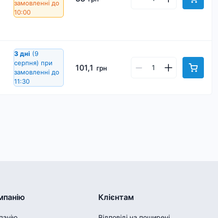
замовленні до
10:00
3 дні
(9
серпня)
при
101,1
грн
замовленні до
11:30
мпанію
Клієнтам
панію
Відповіді на поширені