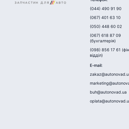
(044) 490 91 90
(067) 401 63 10
(050) 448 60 02
(067) 618 87 09
(
бухгалтерія
)
(098) 856 17 61
(
фі
відділ
)
E-mail
:
zakaz@autonovad.u
marketing@autonov
buh@autonovad.ua
oplata@autonovad.u