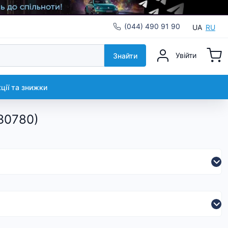
(044) 490 91 90
UA
RU
Увійти
Знайти
кції та знижки
30780)