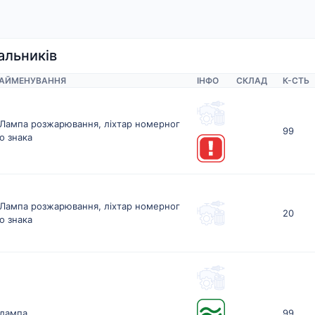
альників
АЙМЕНУВАННЯ
ІНФО
СКЛАД
К-CТЬ
Лампа розжарювання, ліхтар номерног
99
о знака
Лампа розжарювання, ліхтар номерног
20
о знака
лампа
99