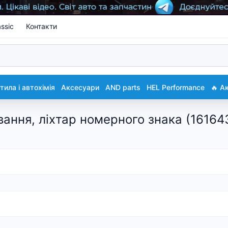
ssic
Контакти
ила і автохімія
Аксесуари
AND parts
HEL Performance
🔥 А
ння, ліхтар номерного знака (16164