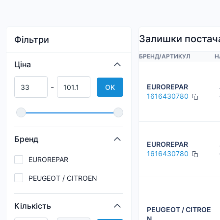
Залишки постач
Фільтри
БРЕНД
/
АРТИКУЛ
Н
Ціна
-
EUROREPAR
OK
1616430780
Бренд
EUROREPAR
1616430780
EUROREPAR
PEUGEOT / CITROEN
Кількість
PEUGEOT / CITROE
N