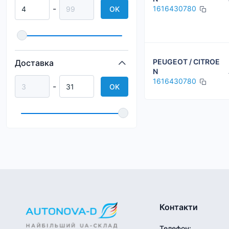
-
1616430780
OK
PEUGEOT / CITROE
Доставка
N
1616430780
-
OK
Контакти
Телефон
: