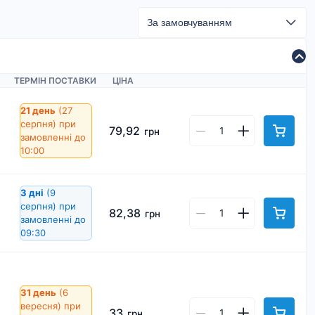
ТЕРМІН ПОСТАВКИ
ЦІНА
21 день
(27
серпня)
при
79,92
грн
замовленні до
10:00
3 дні
(9
серпня)
при
82,38
грн
замовленні до
09:30
31 день
(6
вересня)
при
33
грн