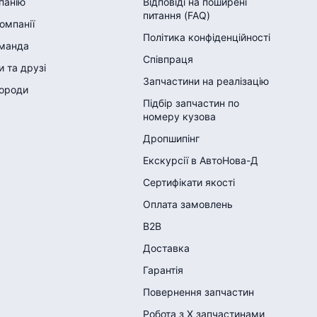
панію
Відповіді на поширені
питання (FAQ)
компанії
Політика конфіденційності
манда
Співпраця
 та друзі
Запчастини на реалізацію
городи
Підбір запчастин по
номеру кузова
Дропшипінг
Екскурсії в АвтоНова-Д
Сертифікати якості
Оплата замовлень
B2B
Доставка
Гарантія
Повернення запчастин
Робота з Х запчастинами