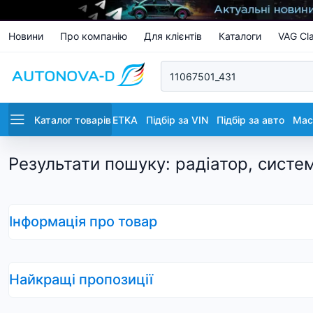
Новини
Про компанію
Для клієнтів
Каталоги
VAG Cla
Каталог товарів
ETKA
Підбір за VIN
Підбір за авто
Маст
Результати пошуку
:
радіатор, систе
Інформація про товар
Найкращі пропозиції