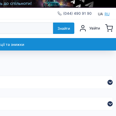
(044) 490 91 90
UA
RU
Увійти
Знайти
кції та знижки