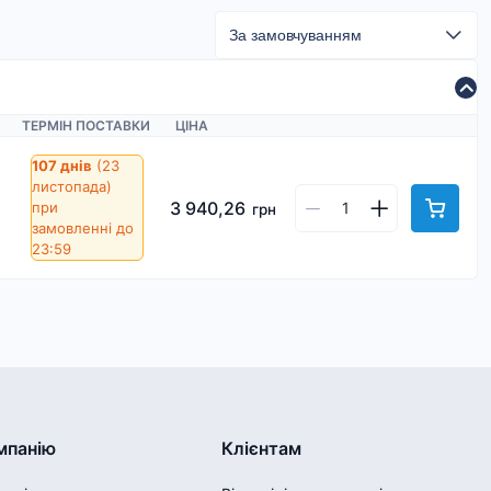
ТЕРМІН ПОСТАВКИ
ЦІНА
107 днів
(23
листопада)
3 940,26
при
грн
замовленні до
23:59
мпанію
Клієнтам