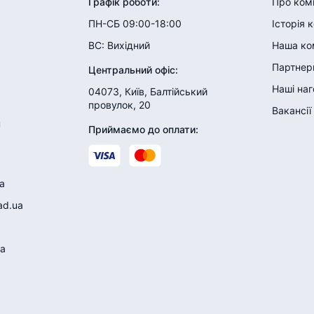
Графік роботи
:
Про ком
ПН-СБ 09:00-18:00
Історія 
ВС:
Вихідний
Наша ко
Партнери
Центральний офіс
:
Наші на
04073, Київ, Балтійський
провулок, 20
Вакансії
н
Приймаємо до оплати
:
a
ad.ua
a