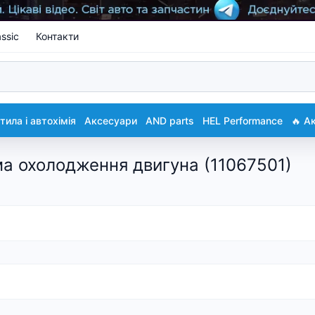
ssic
Контакти
ила і автохімія
Аксесуари
AND parts
HEL Performance
🔥 А
ма охолодження двигуна (11067501)