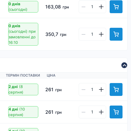
0 днів
163,08
грн
(сьогодні)
0 днів
(сьогодні)
при
350,7
грн
замовленні до
16:10
ТЕРМІН ПОСТАВКИ
ЦІНА
2 дні
(8
261
грн
серпня)
4 дні
(10
261
грн
серпня)