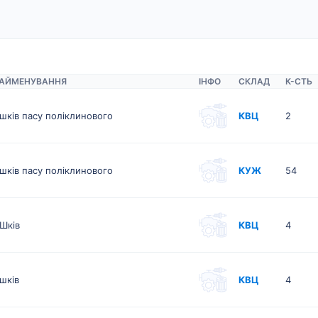
АЙМЕНУВАННЯ
ІНФО
СКЛАД
К-CТЬ
шків пасу поліклинового
КВЦ
2
шків пасу поліклинового
КУЖ
54
Шків
КВЦ
4
шків
КВЦ
4