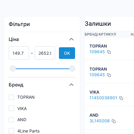
Залишки
Фільтри
БРЕНД
/
АРТИКУЛ
Н
Ціна
TOPRAN
109645
-
OK
TOPRAN
109645
Бренд
VIKA
TOPRAN
11450036901
VIKA
AND
AND
3L145008
4Line Parts