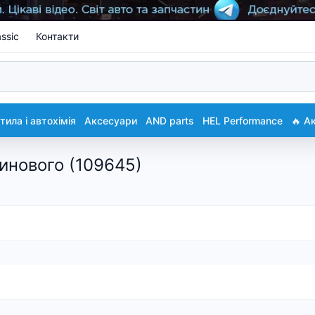
ssic
Контакти
ила і автохімія
Аксесуари
AND parts
HEL Performance
🔥 А
линового (109645)