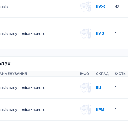
шків
КУЖ
43
шків пасу поліклинового
КУ 2
1
алах
АЙМЕНУВАННЯ
ІНФО
СКЛАД
К-CТЬ
шків пасу поліклинового
БЦ
1
шків пасу поліклинового
КРМ
1