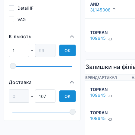
AND
Detali IF
3L145008
VAG
TOPRAN
Кількість
109645
-
OK
Залишки на філі
БРЕНД
/
АРТИКУЛ
Н
Доставка
TOPRAN
109645
-
OK
TOPRAN
109645