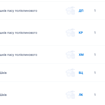
шків пасу поліклинового
ДП
1
шків пасу поліклинового
КР
1
шків пасу поліклинового
ХМ
1
Шків
БЦ
1
Шків
ЛК
1