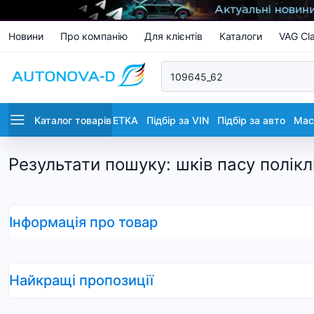
Новини
Про компанію
Для клієнтів
Каталоги
VAG Cla
Каталог товарів
ETKA
Підбір за VIN
Підбір за авто
Маст
Результати пошуку
:
шків пасу полік
Інформація про товар
Найкращі пропозиції