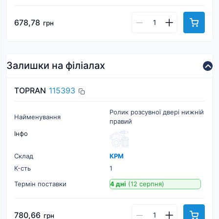
678,78
грн
Залишки на філіалах
TOPRAN
115393
Ролик розсувної двері нижній
Найменування
правий
Інфо
Склад
КРМ
К-cть
1
Термін поставки
4 дні
(12 серпня)
780,66
грн