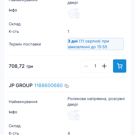
двері
Інфо
Склад
К-cть
1
3 дні
(11 серпня)
при
Термін поставки
замовленні до 15:55
708,72
грн
JP GROUP
1188600680
Роликова напрямна, розсувні
Найменування
двері
Інфо
Склад
К-cть
4