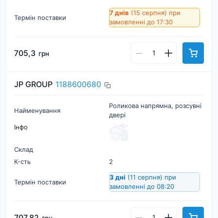
7 днів
(15 серпня)
при
Термін поставки
замовленні до 17:30
705,3
грн
JP GROUP
1188600680
Роликова напрямна, розсувні
Найменування
двері
Інфо
Склад
К-cть
2
3 дні
(11 серпня)
при
Термін поставки
замовленні до 08:20
707,82