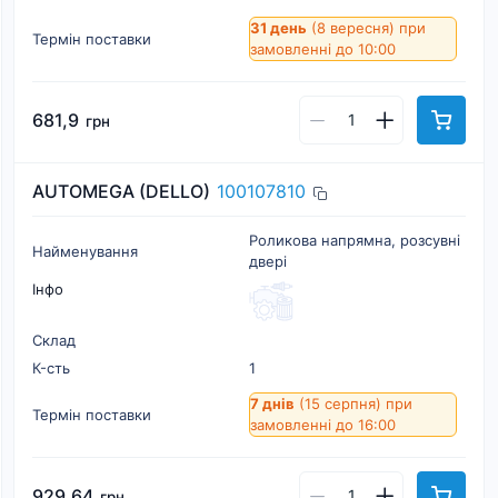
31 день
(8 вересня)
при
Термін поставки
замовленні до 10:00
681,9
грн
AUTOMEGA (DELLO)
100107810
Роликова напрямна, розсувні
Найменування
двері
Інфо
Склад
К-cть
1
7 днів
(15 серпня)
при
Термін поставки
замовленні до 16:00
929,64
грн