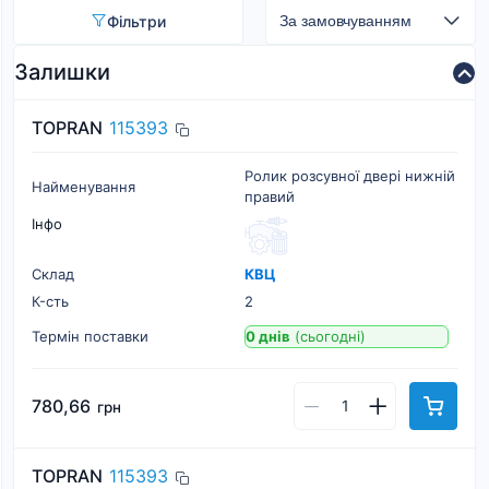
Фільтри
Залишки
TOPRAN
115393
Ролик розсувної двері нижній
Найменування
правий
Інфо
Склад
КВЦ
К-cть
2
Термін поставки
0 днів
(сьогодні)
780,66
грн
TOPRAN
115393