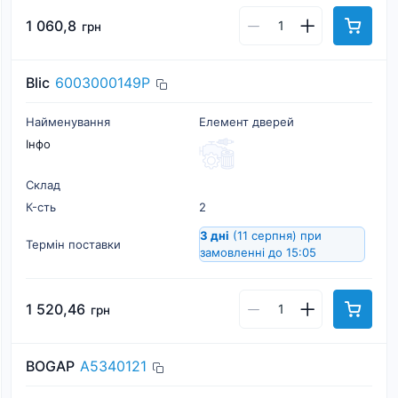
1 060,8
грн
Blic
6003000149P
Найменування
Елемент дверей
Інфо
Склад
К-cть
2
3 дні
(11 серпня)
при
Термін поставки
замовленні до 15:05
1 520,46
грн
BOGAP
A5340121