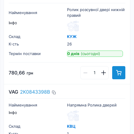
Ролик розсувної двері нижній
Найменування
правий
Інфо
Склад
КУЖ
К-cть
26
Термін поставки
0 днів
(сьогодні)
780,66
грн
VAG
2K0843398B
Найменування
Напрямна Ролика дверей
Інфо
Склад
КВЦ
К-cть
1