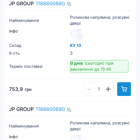
JP GROUP
1188600680
Роликова напрямна, розсувні
Найменування
двері
Інфо
Склад
КУ 13
К-cть
3
0 днів
(сьогодні)
при
Термін поставки
замовленні до 15:45
753,9
грн
JP GROUP
1188600680
Роликова напрямна, розсувні
Найменування
двері
Інфо