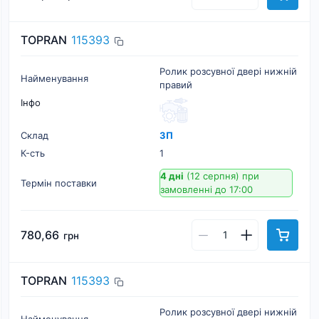
TOPRAN
115393
Ролик розсувної двері нижній
Найменування
правий
Інфо
Склад
ЗП
К-cть
1
4 дні
(12 серпня)
при
Термін поставки
замовленні до 17:00
780,66
грн
TOPRAN
115393
Ролик розсувної двері нижній
Найменування