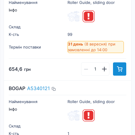
Найменування
Roller Guide, sliding door
Інфо
Склад
К-cть
99
31 день
(8 вересня)
при
Термін поставки
замовленні до 14:00
654,6
грн
BOGAP
A5340121
Найменування
Roller Guide, sliding door
Інфо
Склад
К-cть
1