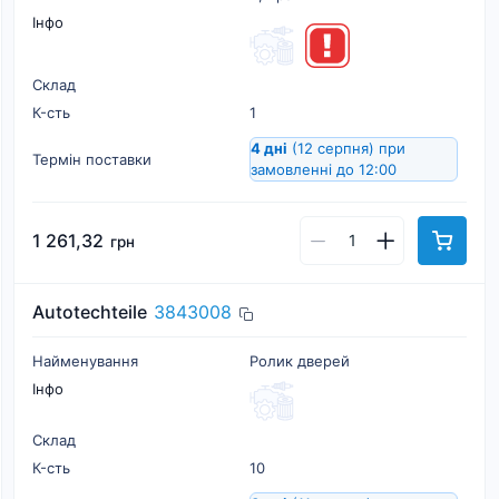
Інфо
Склад
К-cть
1
4 дні
(12 серпня)
при
Термін поставки
замовленні до 12:00
1 261,32
грн
Autotechteile
3843008
Найменування
Ролик дверей
Інфо
Склад
К-cть
10