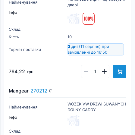
Найменування
двері
Інфо
Склад
К-cть
10
3 дні
(11 серпня)
при
Термін поставки
замовленні до 16:50
764,22
грн
Maxgear
270212
WÓZEK VW DRZWI SUWANYCH
Найменування
DOLNY CADDY
Інфо
Склад