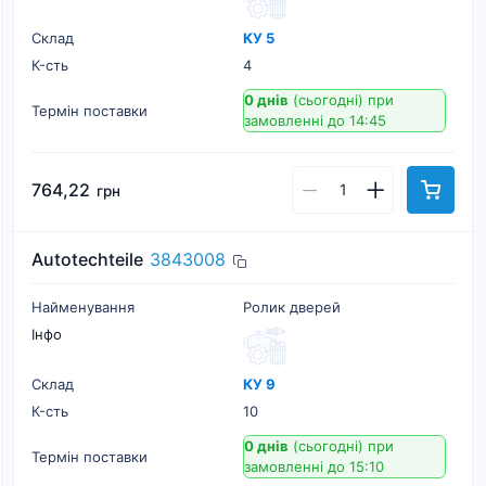
Склад
КУ 5
К-cть
4
0 днів
(сьогодні)
при
Термін поставки
замовленні до 14:45
764,22
грн
Autotechteile
3843008
Найменування
Ролик дверей
Інфо
Склад
КУ 9
К-cть
10
0 днів
(сьогодні)
при
Термін поставки
замовленні до 15:10