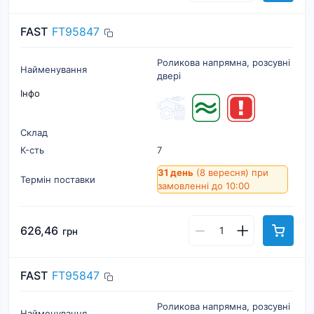
FAST
FT95847
Роликова напрямна, розсувні
Найменування
двері
Інфо
Склад
К-cть
7
31 день
(8 вересня)
при
Термін поставки
замовленні до 10:00
626,46
грн
FAST
FT95847
Роликова напрямна, розсувні
Найменування