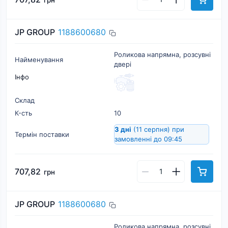
грн
JP GROUP
1188600680
Роликова напрямна, розсувні
Найменування
двері
Інфо
Склад
К-cть
10
3 дні
(11 серпня)
при
Термін поставки
замовленні до 09:45
707,82
грн
JP GROUP
1188600680
Роликова напрямна, розсувні