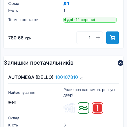
Склад
ДП
К-cть
1
Термін поставки
4 дні
(12 серпня)
780,66
грн
Залишки постачальників
AUTOMEGA (DELLO)
100107810
Роликова напрямна, розсувні
Найменування
двері
Інфо
Склад
К-cть
6