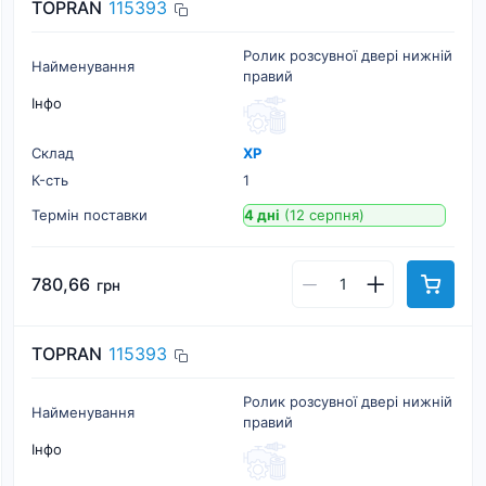
TOPRAN
115393
Ролик розсувної двері нижній
Найменування
правий
Інфо
Склад
ХР
К-cть
1
Термін поставки
4 дні
(12 серпня)
780,66
грн
TOPRAN
115393
Ролик розсувної двері нижній
Найменування
правий
Інфо