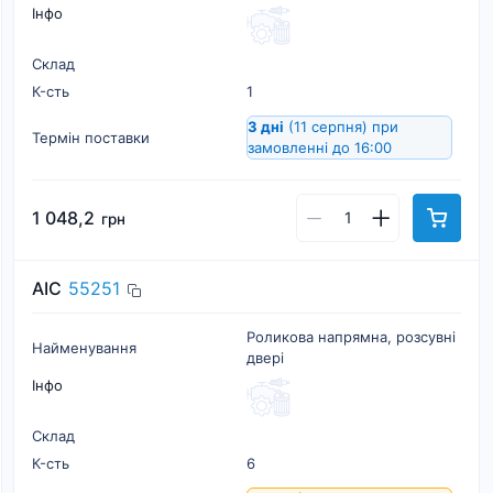
Інфо
Склад
К-cть
1
3 дні
(11 серпня)
при
Термін поставки
замовленні до 16:00
1 048,2
грн
AIC
55251
Роликова напрямна, розсувні
Найменування
двері
Інфо
Склад
К-cть
6