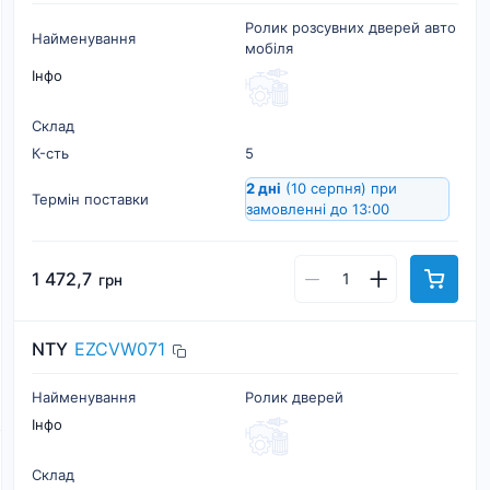
Ролик розсувних дверей авто
Найменування
мобіля
Інфо
Склад
К-cть
5
2 дні
(10 серпня)
при
Термін поставки
замовленні до 13:00
1 472,7
грн
NTY
EZCVW071
Найменування
Ролик дверей
Інфо
Склад