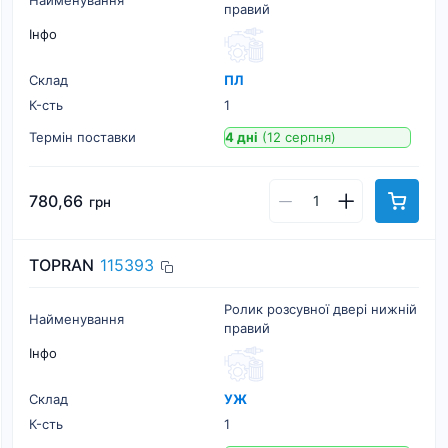
правий
Інфо
Склад
ПЛ
К-cть
1
Термін поставки
4 дні
(12 серпня)
780,66
грн
TOPRAN
115393
Ролик розсувної двері нижній
Найменування
правий
Інфо
Склад
УЖ
К-cть
1