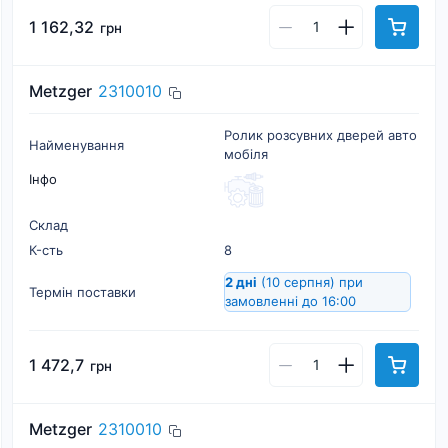
1 162,32
грн
Metzger
2310010
Ролик розсувних дверей авто
Найменування
мобіля
Інфо
Склад
К-cть
8
2 дні
(10 серпня)
при
Термін поставки
замовленні до 16:00
1 472,7
грн
Metzger
2310010