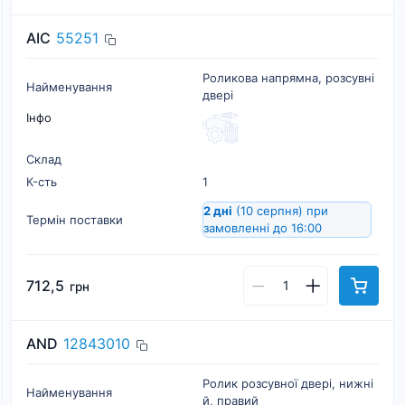
AIC
55251
Роликова напрямна, розсувні
Найменування
двері
Інфо
Склад
К-cть
1
2 дні
(10 серпня)
при
Термін поставки
замовленні до 16:00
712,5
грн
AND
12843010
Ролик розсувної двері, нижні
Найменування
й, правий