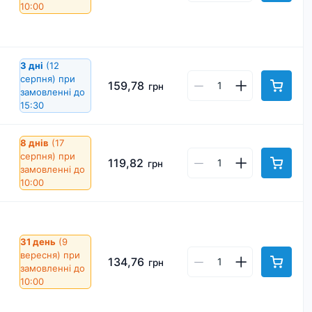
10:00
3 дні
(12
серпня)
при
159,78
грн
замовленні до
15:30
8 днів
(17
серпня)
при
119,82
грн
замовленні до
10:00
31 день
(9
вересня)
при
134,76
грн
замовленні до
10:00