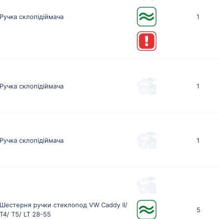
Ручка склопiдiймача
1
Ручка склопiдiймача
1
Ручка склопідіймача
1
Шестерня ручки стеклопод VW Caddy II/
5
T4/ T5/ LT 28-55