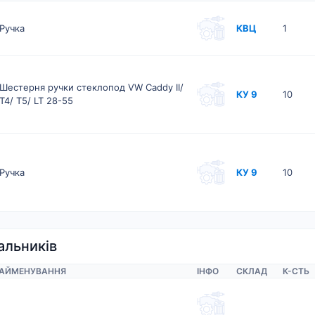
Ручка
КВЦ
1
Шестерня ручки стеклопод VW Caddy II/
КУ 9
10
T4/ T5/ LT 28-55
Ручка
КУ 9
10
альників
АЙМЕНУВАННЯ
ІНФО
СКЛАД
К-CТЬ