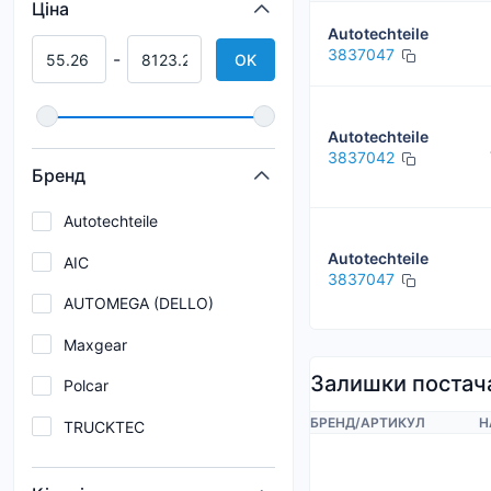
Ціна
Autotechteile
3837047
-
OK
Autotechteile
3837042
Бренд
Autotechteile
Autotechteile
AIC
3837047
AUTOMEGA (DELLO)
Maxgear
Залишки постач
Polcar
БРЕНД
/
АРТИКУЛ
Н
TRUCKTEC
VAG