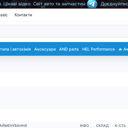
ssic
Контакти
ила і автохімія
Аксесуари
AND parts
HEL Performance
🔥 А
АЙМЕНУВАННЯ
ІНФО
СКЛАД
К-CТЬ