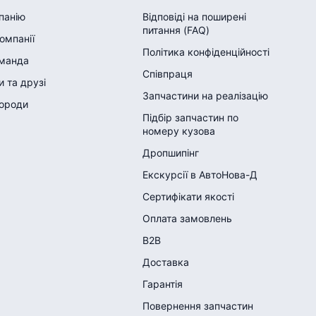
панію
Відповіді на поширені
питання (FAQ)
компанії
Політика конфіденційності
манда
Співпраця
 та друзі
Запчастини на реалізацію
городи
Підбір запчастин по
номеру кузова
Дропшипінг
Екскурсії в АвтоНова-Д
Сертифікати якості
Оплата замовлень
B2B
Доставка
Гарантія
Повернення запчастин