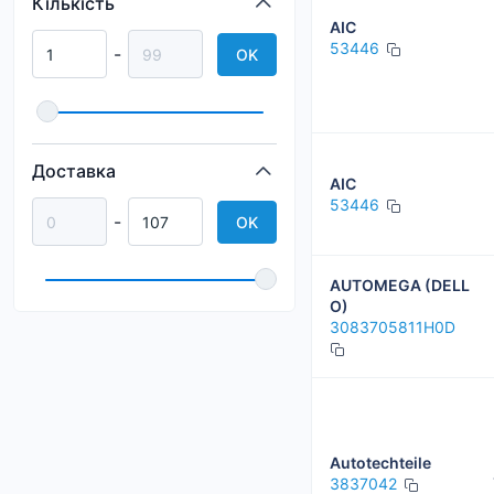
Кількість
VIKA
AIC
53446
-
OK
Доставка
AIC
53446
-
OK
AUTOMEGA (DELL
O)
3083705811H0D
Autotechteile
3837042