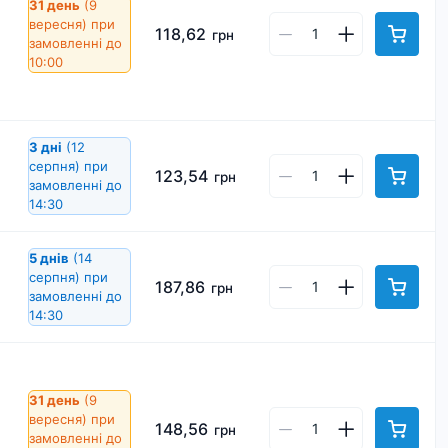
31 день
(9
вересня)
при
118,62
грн
замовленні до
10:00
3 дні
(12
серпня)
при
123,54
грн
замовленні до
14:30
5 днів
(14
серпня)
при
187,86
грн
замовленні до
14:30
31 день
(9
вересня)
при
148,56
грн
замовленні до