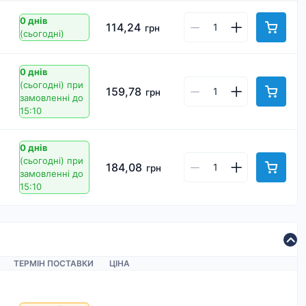
0 днів
114,24
грн
(сьогодні)
0 днів
(сьогодні)
при
159,78
грн
замовленні до
15:10
0 днів
(сьогодні)
при
184,08
грн
замовленні до
15:10
ТЕРМІН ПОСТАВКИ
ЦІНА