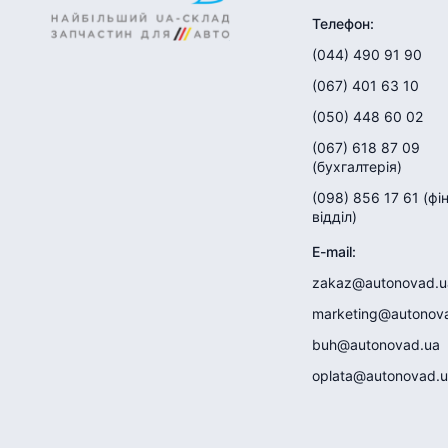
Телефон
:
(044) 490 91 90
(067) 401 63 10
(050) 448 60 02
(067) 618 87 09
(
бухгалтерія
)
(098) 856 17 61
(
фі
відділ
)
E-mail
:
zakaz@autonovad.u
marketing@autonov
buh@autonovad.ua
oplata@autonovad.u