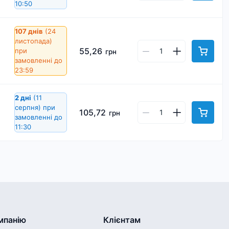
10:50
107 днів
(24
листопада)
55,26
при
грн
замовленні до
23:59
2 дні
(11
серпня)
при
105,72
грн
замовленні до
11:30
мпанію
Клієнтам