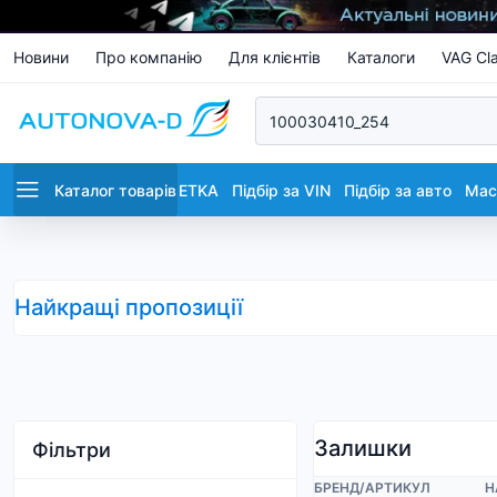
Новини
Про компанію
Для клієнтів
Каталоги
VAG Cla
Каталог товарів
ETKA
Підбір за VIN
Підбір за авто
Маст
Найкращі пропозиції
Залишки
Фільтри
БРЕНД
/
АРТИКУЛ
Н