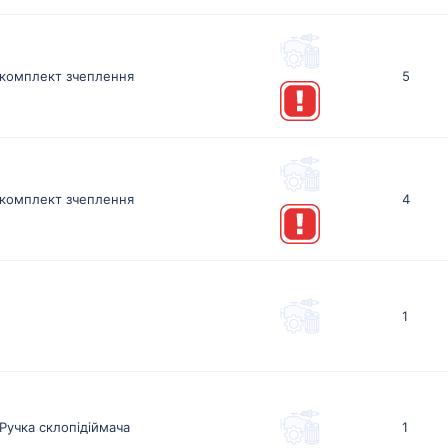
комплект зчеплення
5
комплект зчеплення
4
1
Ручка склопідіймача
1