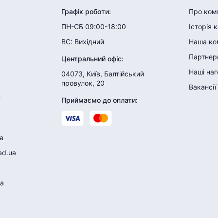
Графік роботи
:
Про ком
ПН-СБ 09:00-18:00
Історія 
ВС:
Вихідний
Наша ко
Партнери
Центральний офіс
:
Наші на
04073, Київ, Балтійський
провулок, 20
Вакансії
н
Приймаємо до оплати
:
a
ad.ua
a