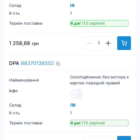
Склад
ІФ
К-cть
1
Термін поставки
4 дні
(13 серпня)
1 258,68
грн
DPA
88370138502
Склопідйомник без мотора з
Найменування
картою передній правий
Інфо
Склад
ЛВ
К-cть
1
Термін поставки
4 дні
(13 серпня)