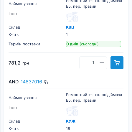
Ремонтний к-т склопідіймача
Найменування
B5, пер. Правий
Інфо
Склад
КВЦ
К-cть
1
Термін поставки
0 днів
(сьогодні)
781,2
грн
AND
14837016
Ремонтний к-т склопідіймача
Найменування
B5, пер. Правий
Інфо
Склад
КУЖ
К-cть
18