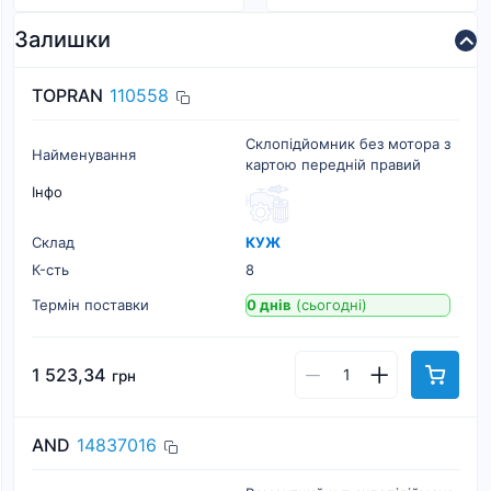
Залишки
TOPRAN
110558
Склопідйомник без мотора з
Найменування
картою передній правий
Інфо
Склад
КУЖ
К-cть
8
Термін поставки
0 днів
(сьогодні)
1 523,34
грн
AND
14837016