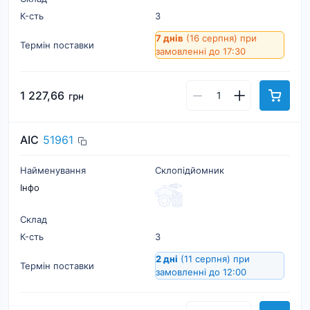
К-cть
3
7 днів
(16 серпня)
при
Термін поставки
замовленні до 17:30
1 227,66
грн
AIC
51961
Найменування
Склопідйомник
Інфо
Склад
К-cть
3
2 дні
(11 серпня)
при
Термін поставки
замовленні до 12:00