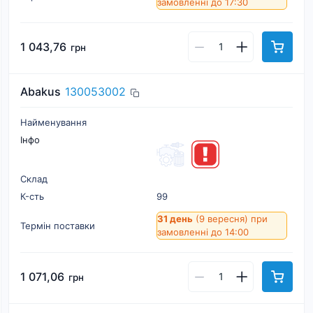
замовленні до 17:30
1 043,76
грн
Abakus
130053002
Найменування
Інфо
Склад
К-cть
99
31 день
(9 вересня)
при
Термін поставки
замовленні до 14:00
1 071,06
грн