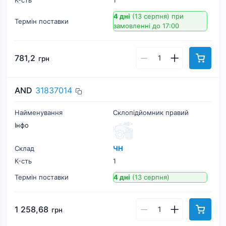
К-cть
1
4 дні
(13 серпня)
при
Термін поставки
замовленні до 17:00
781,2
грн
AND
31837014
Найменування
Склопідйомник правий
Інфо
Склад
ЧН
К-cть
1
Термін поставки
4 дні
(13 серпня)
1 258,68
грн