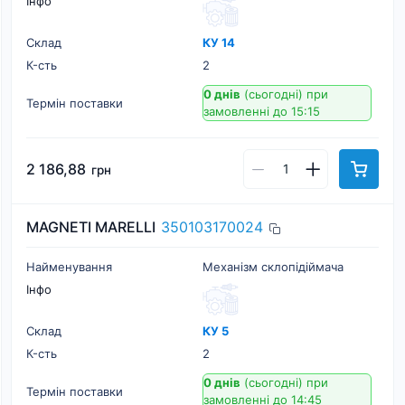
Інфо
Склад
КУ 14
К-cть
2
0 днів
(сьогодні)
при
Термін поставки
замовленні до 15:15
2 186,88
грн
MAGNETI MARELLI
350103170024
Найменування
Механізм склопідіймача
Інфо
Склад
КУ 5
К-cть
2
0 днів
(сьогодні)
при
Термін поставки
замовленні до 14:45