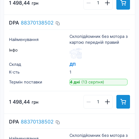
1 498,44
грн
DPA
88370138502
Склопідйомник без мотора з
Найменування
картою передній правий
Інфо
Склад
ДП
К-cть
1
Термін поставки
4 дні
(13 серпня)
1 498,44
грн
DPA
88370138502
Склопідйомник без мотора з
Найменування