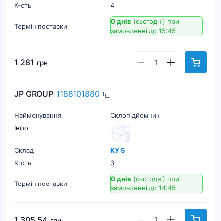
К-cть
4
0 днів
(сьогодні)
при
Термін поставки
замовленні до 15:45
1 281
грн
JP GROUP
1188101880
Найменування
Склопідйомник
Інфо
Склад
КУ 5
К-cть
3
0 днів
(сьогодні)
при
Термін поставки
замовленні до 14:45
1 305,54
грн