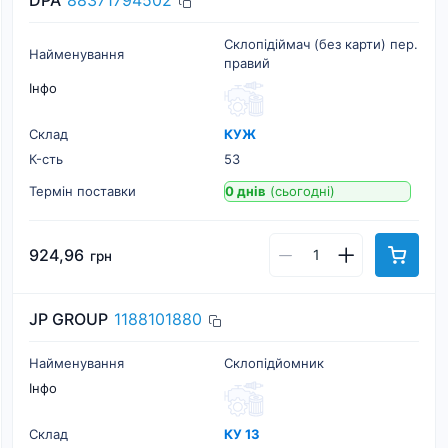
DPA
88371794502
Склопідіймач (без карти) пер.
Найменування
правий
Інфо
Склад
КУЖ
К-cть
53
Термін поставки
0 днів
(сьогодні)
924,96
грн
JP GROUP
1188101880
Найменування
Склопідйомник
Інфо
Склад
КУ 13