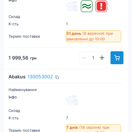
Інфо
Склад
К-cть
1
31 день
(9 вересня)
при
Термін поставки
замовленні до 10:00
1 999,56
грн
Abakus
130053002
Найменування
Інфо
Склад
К-cть
7
7 днів
(16 серпня)
при
Термін поставки