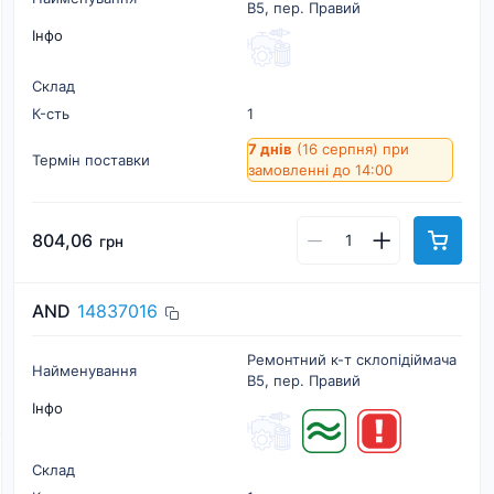
B5, пер. Правий
Інфо
Склад
К-cть
1
7 днів
(16 серпня)
при
Термін поставки
замовленні до 14:00
804,06
грн
AND
14837016
Ремонтний к-т склопідіймача
Найменування
B5, пер. Правий
Інфо
Склад