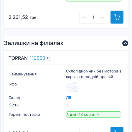
2 231,52
грн
Залишки на філіалах
TOPRAN
110558
Склопідйомник без мотора з
Найменування
картою передній правий
Інфо
Склад
ЛВ
К-cть
1
Термін поставки
4 дні
(13 серпня)