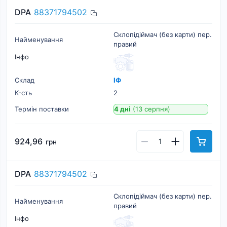
DPA
88371794502
Склопідіймач (без карти) пер.
Найменування
правий
Інфо
Склад
ІФ
К-cть
2
Термін поставки
4 дні
(13 серпня)
924,96
грн
DPA
88371794502
Склопідіймач (без карти) пер.
Найменування
правий
Інфо