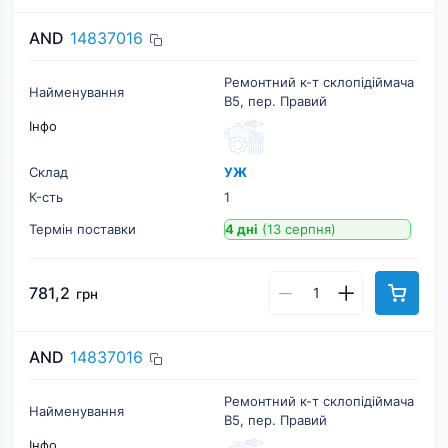
AND
14837016
Ремонтний к-т склопідіймача
Найменування
B5, пер. Правий
Інфо
Склад
УЖ
К-cть
1
Термін поставки
4 дні
(13 серпня)
781,2
грн
AND
14837016
Ремонтний к-т склопідіймача
Найменування
B5, пер. Правий
Інфо