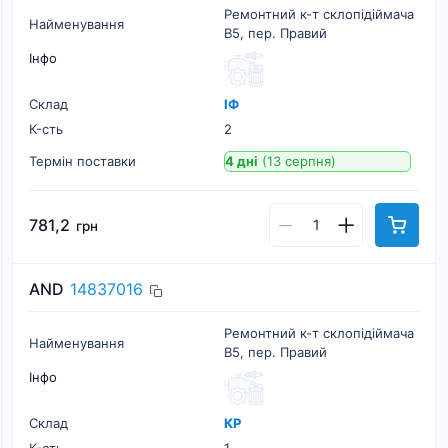
Ремонтний к-т склопідіймача
Найменування
B5, пер. Правий
Інфо
Склад
ІФ
К-cть
2
Термін поставки
4 дні
(13 серпня)
781,2
грн
AND
14837016
Ремонтний к-т склопідіймача
Найменування
B5, пер. Правий
Інфо
Склад
КР