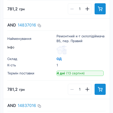
781,2
грн
AND
14837016
Ремонтний к-т склопідіймача
Найменування
B5, пер. Правий
Інфо
Склад
ОД
К-cть
1
Термін поставки
4 дні
(13 серпня)
781,2
грн
AND
14837016