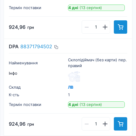
Термін поставки
4 дні
(13 серпня)
924,96
грн
DPA
88371794502
Склопідіймач (без карти) пер.
Найменування
правий
Інфо
Склад
ЛВ
К-cть
1
Термін поставки
4 дні
(13 серпня)
924,96
грн