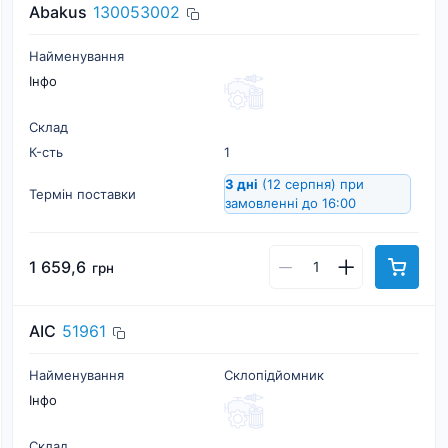
Abakus
130053002
Найменування
Інфо
Склад
К-cть
1
3 дні
(12 серпня)
при
Термін поставки
замовленні до 16:00
1 659,6
грн
AIC
51961
Найменування
Склопідйомник
Інфо
Склад