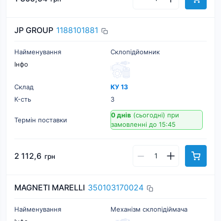
JP GROUP
1188101881
Найменування
Склопідйомник
Інфо
Склад
КУ 13
К-cть
3
0 днів
(сьогодні)
при
Термін поставки
замовленні до 15:45
2 112,6
грн
MAGNETI MARELLI
350103170024
Найменування
Механізм склопідіймача