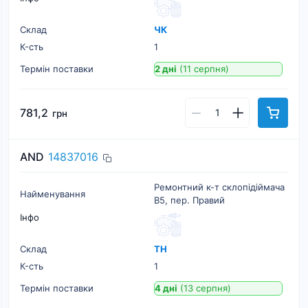
Склад
ЧК
К-cть
1
Термін поставки
2 дні
(11 серпня)
781,2
грн
AND
14837016
Ремонтний к-т склопідіймача
Найменування
B5, пер. Правий
Інфо
Склад
ТН
К-cть
1
Термін поставки
4 дні
(13 серпня)