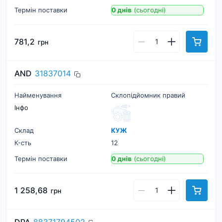
Термін поставки
0 днів
(сьогодні)
781,2
грн
AND
31837014
Найменування
Склопідйомник правий
Інфо
Склад
КУЖ
К-cть
12
Термін поставки
0 днів
(сьогодні)
1 258,68
грн