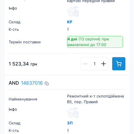
картою передній правий
Інфо
Склад
КР
К-cть
1
4 дні
(13 серпня)
при
Термін поставки
замовленні до 17:00
1 523,34
грн
AND
14837016
Ремонтний к-т склопідіймача
Найменування
B5, пер. Правий
Інфо
Склад
ЗП
К-cть
1