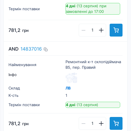
4 дні
(13 серпня)
при
Термін поставки
замовленні до 17:00
781,2
грн
AND
14837016
Ремонтний к-т склопідіймача
Найменування
B5, пер. Правий
Інфо
Склад
ЛВ
К-cть
1
Термін поставки
4 дні
(13 серпня)
781,2
грн