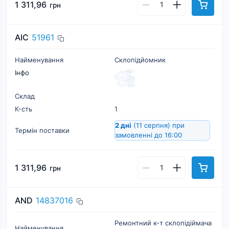
1 311,96
грн
AIC
51961
Найменування
Склопідйомник
Інфо
Склад
К-cть
1
2 дні
(11 серпня)
при
Термін поставки
замовленні до 16:00
1 311,96
грн
AND
14837016
Ремонтний к-т склопідіймача
Найменування