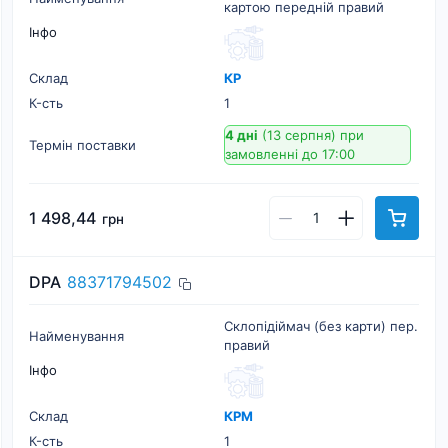
картою передній правий
Інфо
Склад
КР
К-cть
1
4 дні
(13 серпня)
при
Термін поставки
замовленні до 17:00
1 498,44
грн
DPA
88371794502
Склопідіймач (без карти) пер.
Найменування
правий
Інфо
Склад
КРМ
К-cть
1