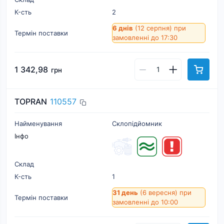
К-cть
2
6 днів
(12 серпня)
при
Термін поставки
замовленні до 17:30
1 342,98
грн
TOPRAN
110557
Найменування
Склопідйомник
Інфо
Склад
К-cть
1
31 день
(6 вересня)
при
Термін поставки
замовленні до 10:00