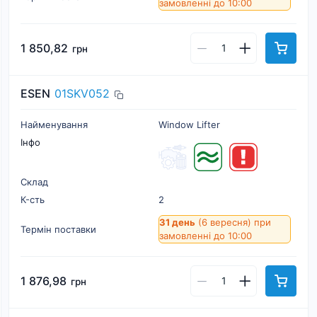
замовленні до 10:00
1 850,82
грн
ESEN
01SKV052
Найменування
Window Lifter
Інфо
Склад
К-cть
2
31 день
(6 вересня)
при
Термін поставки
замовленні до 10:00
1 876,98
грн