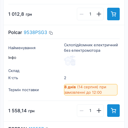
1 012,8
грн
Polcar
9538PSG3
Склопідйомник електричний
Найменування
без електромотора
Інфо
Склад
К-cть
2
8 днів
(14 серпня)
при
Термін поставки
замовленні до 12:00
1 558,14
грн