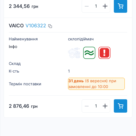
2 344,56
грн
VAICO
V106322
Найменування
склопідіймач
Інфо
Склад
К-cть
1
31 день
(6 вересня)
при
Термін поставки
замовленні до 10:00
2 876,46
грн