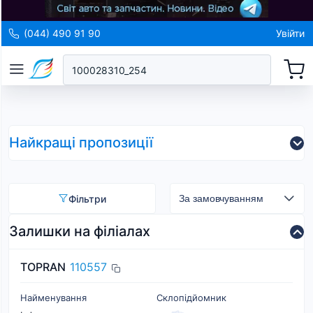
(044) 490 91 90
Увійти
Найкращі пропозиції
Фільтри
Залишки на філіалах
TOPRAN
110557
Найменування
Склопідйомник