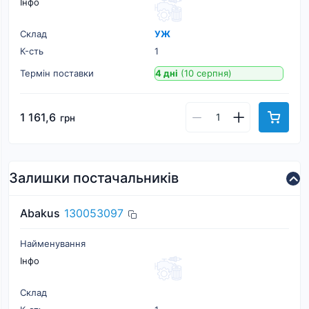
Інфо
Склад
УЖ
К-cть
1
Термін поставки
4 дні
(10 серпня)
1 161,6
грн
Залишки постачальників
Abakus
130053097
Найменування
Інфо
Склад