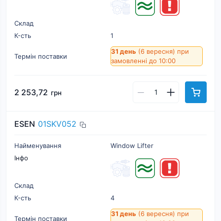
Склад
К-cть
1
31 день
(6 вересня)
при
Термін поставки
замовленні до 10:00
2 253,72
грн
ESEN
01SKV052
Найменування
Window Lifter
Інфо
Склад
К-cть
4
31 день
(6 вересня)
при
Термін поставки