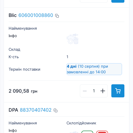
Blic
606001008860
Найменування
Інфо
Склад
К-cть
1
4 дні
(10 серпня)
при
Термін поставки
замовленні до 14:00
2 090,58
грн
DPA
88370407402
Найменування
Склопідйомник
Інфо