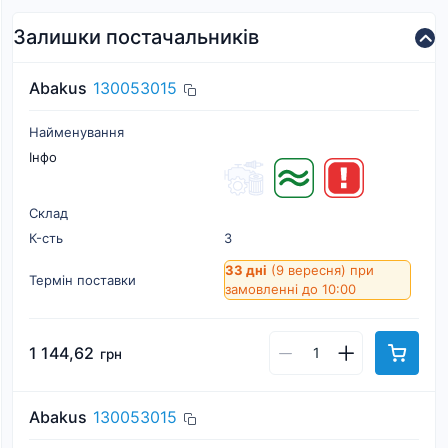
Залишки постачальників
Abakus
130053015
Найменування
Інфо
Склад
К-cть
3
33 дні
(9 вересня)
при
Термін поставки
замовленні до 10:00
1 144,62
грн
Abakus
130053015