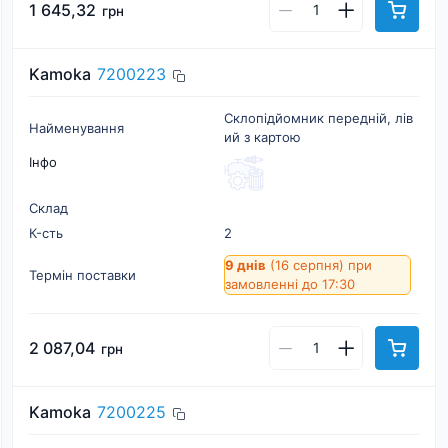
1 645,32
грн
Kamoka
7200223
Склопiдйомник переднiй, лiв
Найменування
ий з картою
Інфо
Склад
К-cть
2
9 днів
(16 серпня)
при
Термін поставки
замовленні до 17:30
2 087,04
грн
Kamoka
7200225