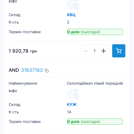
Інфо
Склад
КВЦ
К-cть
2
Термін поставки
0 днів
(сьогодні)
1 920,78
грн
AND
31837183
Найменування
Склопідіймач лівий передній
Інфо
Склад
КУЖ
К-cть
14
Термін поставки
0 днів
(сьогодні)