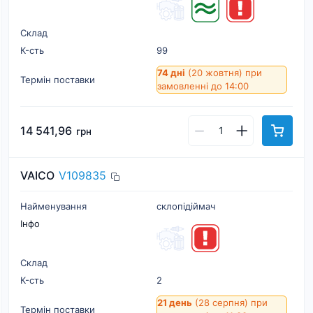
Склад
К-cть
99
74 дні
(20 жовтня)
при
Термін поставки
замовленні до 14:00
14 541,96
грн
VAICO
V109835
Найменування
склопідіймач
Інфо
Склад
К-cть
2
21 день
(28 серпня)
при
Термін поставки