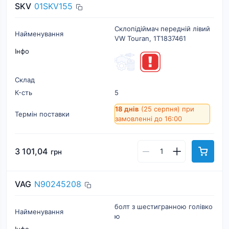
SKV
01SKV155
Склопідіймач передній лівий
Найменування
VW Touran, 1T1837461
Інфо
Склад
К-cть
5
18 днів
(25 серпня)
при
Термін поставки
замовленні до 16:00
3 101,04
грн
VAG
N90245208
болт з шестигранною голівко
Найменування
ю