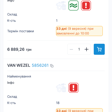
Інфо
Склад
К-cть
1
33 дні
(9 вересня)
при
Термін поставки
замовленні до 10:00
6 889,26
грн
VAN WEZEL
5856261
Найменування
Інфо
Склад
К-cть
18
33 дні
(9 вересня)
при