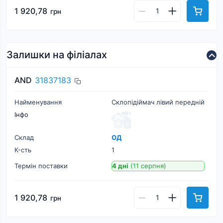
1 920,78
грн
Залишки на філіалах
AND
31837183
Найменування
Склопідіймач лівий передній
Інфо
Склад
ОД
К-cть
1
Термін поставки
4 дні
(11 серпня)
1 920,78
грн