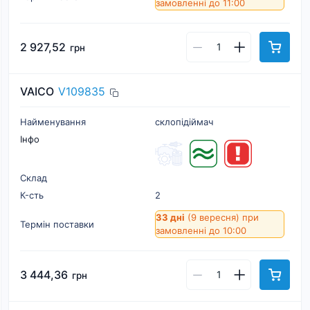
замовленні до 11:00
2 927,52
грн
VAICO
V109835
Найменування
склопідіймач
Інфо
Склад
К-cть
2
33 дні
(9 вересня)
при
Термін поставки
замовленні до 10:00
3 444,36
грн