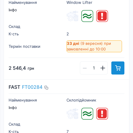
Найменування
Window Lifter
Інфо
Склад
К-cть
2
33 дні
(9 вересня)
при
Термін поставки
замовленні до 10:00
2 546,4
грн
FAST
FT00284
Найменування
Склопідйомник
Інфо
Склад
К-cть
7