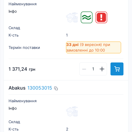
Найменування
Інфо
Склад
К-cть
1
33 дні
(9 вересня)
при
Термін поставки
замовленні до 10:00
1 371,24
грн
Abakus
130053015
Найменування
Інфо
Склад
К-cть
2