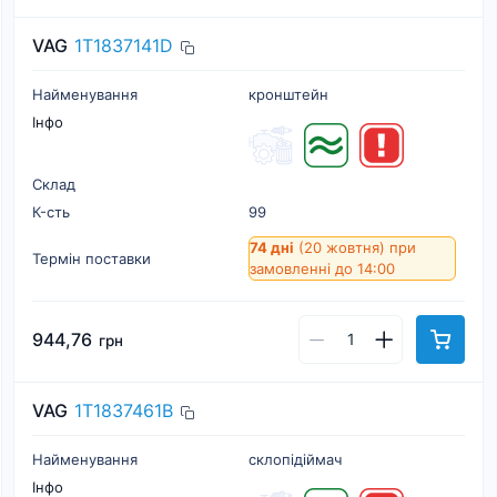
VAG
1T1837141D
Найменування
кронштейн
Інфо
Склад
К-cть
99
74 дні
(20 жовтня)
при
Термін поставки
замовленні до 14:00
944,76
грн
VAG
1T1837461B
Найменування
склопідіймач
Інфо