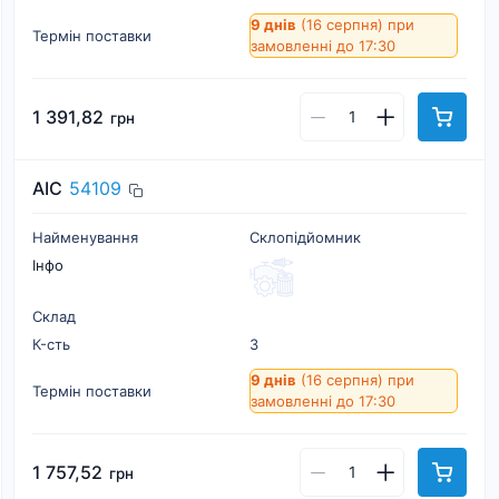
9 днів
(16 серпня)
при
Термін поставки
замовленні до 17:30
1 391,82
грн
AIC
54109
Найменування
Склопідйомник
Інфо
Склад
К-cть
3
9 днів
(16 серпня)
при
Термін поставки
замовленні до 17:30
1 757,52
грн