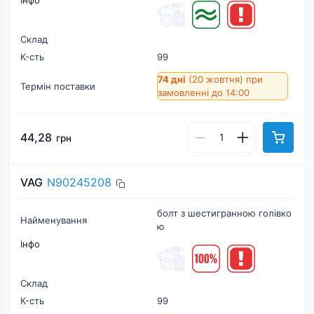
Інфо
Склад
К-cть
99
74 дні
(20 жовтня)
при
Термін поставки
замовленні до 14:00
44,28
грн
VAG
N90245208
болт з шестигранною голівко
Найменування
ю
Інфо
Склад
К-cть
99