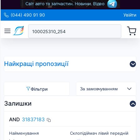
(044) 490 91 90
Увійти
Найкращі пропозиції
Фільтри
Залишки
AND
31837183
Найменування
Склопідіймач лівий передній