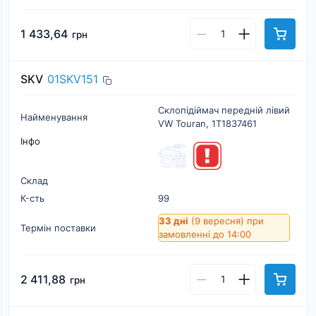
1 433,64
грн
SKV
01SKV151
Склопідіймач передній лівий
Найменування
VW Touran, 1T1837461
Інфо
Склад
К-cть
99
33 дні
(9 вересня)
при
Термін поставки
замовленні до 14:00
2 411,88
грн