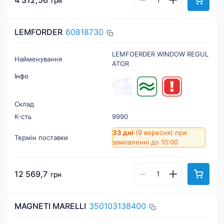
4 312,56
грн
LEMFORDER
60818730
LEMFOERDER WINDOW REGUL
Найменування
ATOR
Інфо
Склад
К-cть
9990
33 дні
(9 вересня)
при
Термін поставки
замовленні до 10:00
12 569,7
грн
MAGNETI MARELLI
350103138400