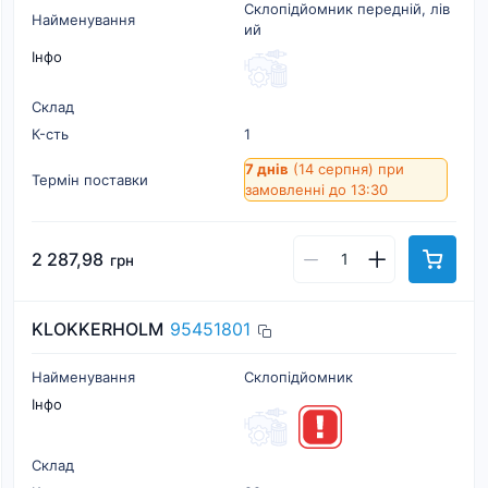
Склопiдйомник переднiй, лiв
Найменування
ий
Інфо
Склад
К-cть
1
7 днів
(14 серпня)
при
Термін поставки
замовленні до 13:30
2 287,98
грн
KLOKKERHOLM
95451801
Найменування
Склопідйомник
Інфо
Склад