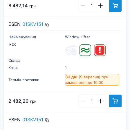
8 482,14
грн
ESEN
01SKV151
Найменування
Window Lifter
Інфо
Склад
К-cть
1
33 дні
(9 вересня)
при
Термін поставки
замовленні до 10:00
2 482,26
грн
ESEN
01SKV151