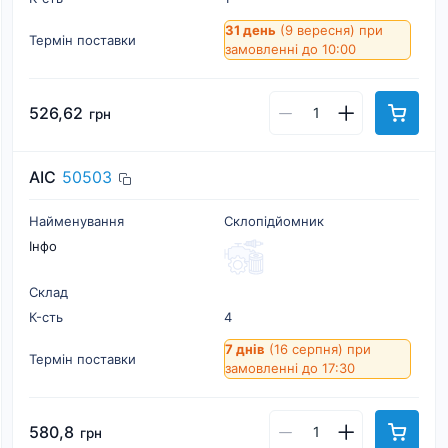
31 день
(9 вересня)
при
Термін поставки
замовленні до 10:00
526,62
грн
AIC
50503
Найменування
Склопідйомник
Інфо
Склад
К-cть
4
7 днів
(16 серпня)
при
Термін поставки
замовленні до 17:30
580,8
грн