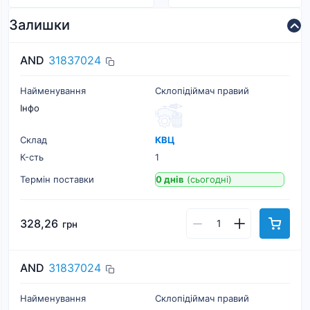
Залишки
AND
31837024
Найменування
Склопiдiймач правий
Інфо
Склад
КВЦ
К-cть
1
Термін поставки
0 днів
(сьогодні)
328,26
грн
AND
31837024
Найменування
Склопiдiймач правий