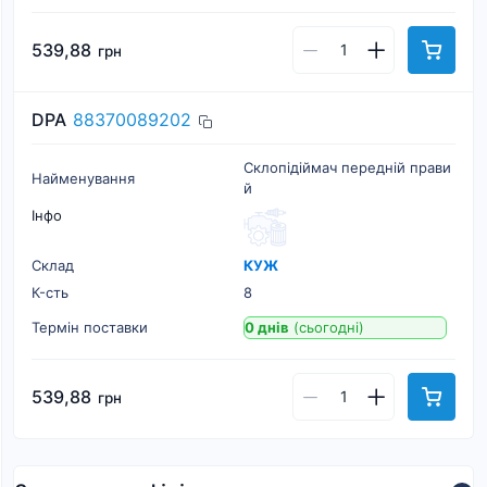
539,88
грн
DPA
88370089202
Склопідіймач передній прави
Найменування
й
Інфо
Склад
КУЖ
К-cть
8
Термін поставки
0 днів
(сьогодні)
539,88
грн