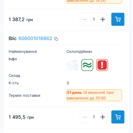
замовленні до 14:00
1 387,2
грн
Blic
606001016862
Найменування
Склопідіймач
Інфо
Склад
К-cть
3
31 день
(9 вересня)
при
Термін поставки
замовленні до 10:00
1 495,5
грн