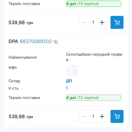
Термін поставки
4 дні
(13 серпня)
539,88
грн
DPA
88370089202
Склопідіймач передній прави
Найменування
й
Інфо
Склад
ДП
К-cть
1
Термін поставки
4 дні
(13 серпня)
539,88
грн