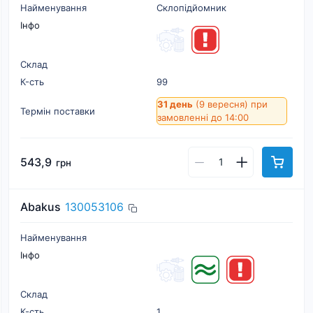
Найменування
Склопідйомник
Інфо
Склад
К-cть
99
31 день
(9 вересня)
при
Термін поставки
замовленні до 14:00
543,9
грн
Abakus
130053106
Найменування
Інфо
Склад
К-cть
1