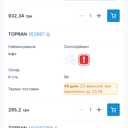
932,34
грн
TOPRAN
102887
Найменування
Склопідіймач
Інфо
Склад
К-cть
99
45 днів
(23 вересня)
при
Термін поставки
замовленні до 23:59
295,2
грн