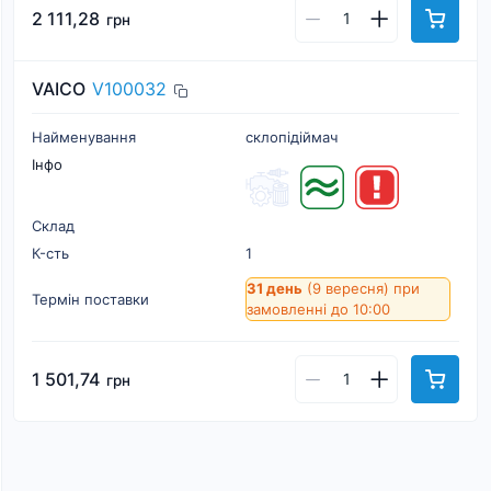
2 111,28
грн
VAICO
V100032
Найменування
склопідіймач
Інфо
Склад
К-cть
1
31 день
(9 вересня)
при
Термін поставки
замовленні до 10:00
1 501,74
грн