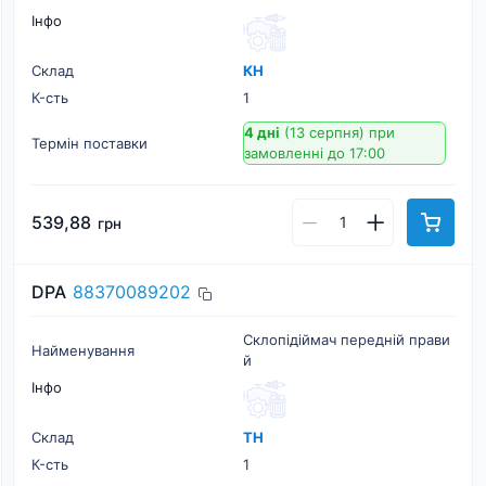
Інфо
Склад
КН
К-cть
1
4 дні
(13 серпня)
при
Термін поставки
замовленні до 17:00
539,88
грн
DPA
88370089202
Склопідіймач передній прави
Найменування
й
Інфо
Склад
ТН
К-cть
1