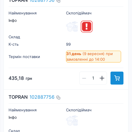
TOPRAN
102887756
Найменування
Склопідіймач
Інфо
Склад
К-cть
99
31 день
(9 вересня)
при
Термін поставки
замовленні до 14:00
435,18
грн
TOPRAN
102887756
Найменування
Склопідіймач
Інфо
Склад