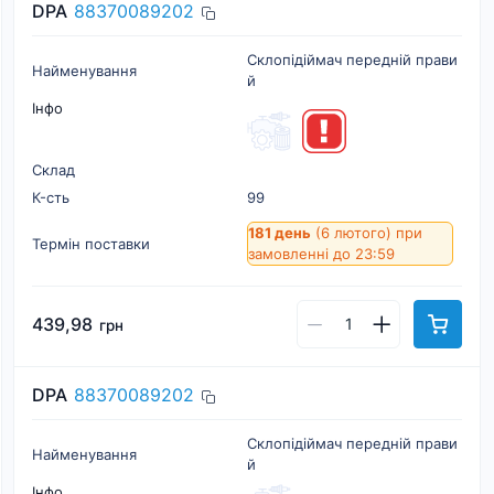
DPA
88370089202
Склопідіймач передній прави
Найменування
й
Інфо
Склад
К-cть
99
181 день
(6 лютого)
при
Термін поставки
замовленні до 23:59
439,98
грн
DPA
88370089202
Склопідіймач передній прави
Найменування
й
Інфо