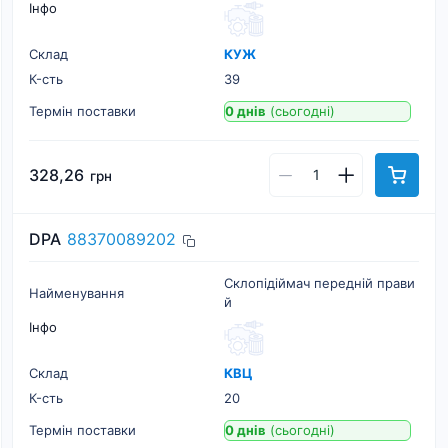
Інфо
Склад
КУЖ
К-cть
39
Термін поставки
0 днів
(сьогодні)
328,26
грн
DPA
88370089202
Склопідіймач передній прави
Найменування
й
Інфо
Склад
КВЦ
К-cть
20
Термін поставки
0 днів
(сьогодні)