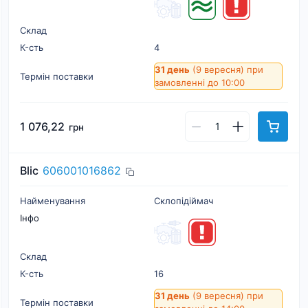
Склад
К-cть
4
31 день
(9 вересня)
при
Термін поставки
замовленні до 10:00
1 076,22
грн
Blic
606001016862
Найменування
Склопідіймач
Інфо
Склад
К-cть
16
31 день
(9 вересня)
при
Термін поставки