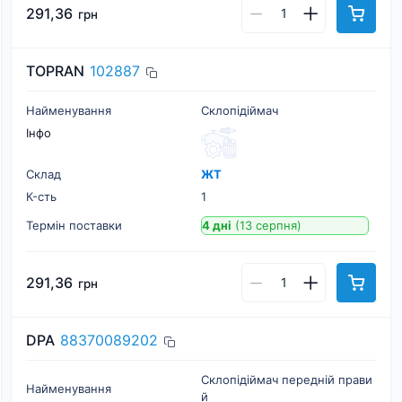
291,36
грн
TOPRAN
102887
Найменування
Склопідіймач
Інфо
Склад
ЖТ
К-cть
1
Термін поставки
4 дні
(13 серпня)
291,36
грн
DPA
88370089202
Склопідіймач передній прави
Найменування
й