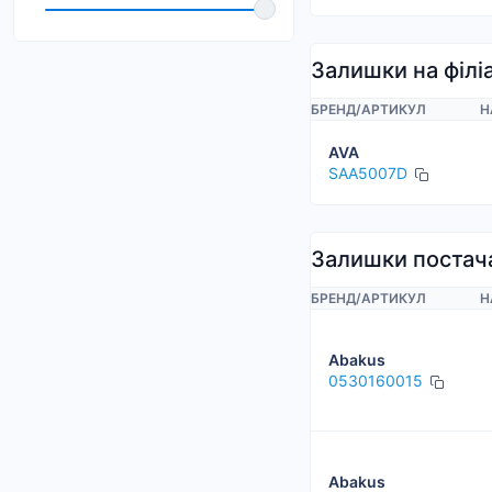
Maxgear
Polcar
Залишки на філі
Profit
БРЕНД
/
АРТИКУЛ
Н
SIGNEDA
AVA
SKV
SAA5007D
TanGun
Залишки постач
БРЕНД
/
АРТИКУЛ
Н
Abakus
0530160015
Abakus