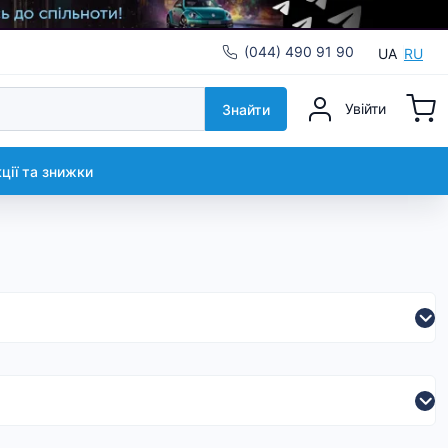
(044) 490 91 90
UA
RU
Увійти
Знайти
кції та знижки