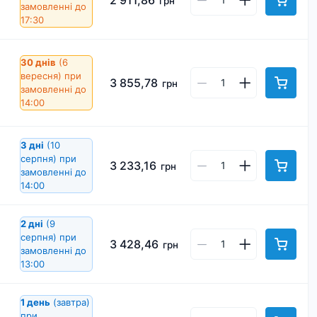
2 911,86
грн
замовленні до
17:30
30 днів
(6
вересня)
при
3 855,78
грн
замовленні до
14:00
3 дні
(10
серпня)
при
3 233,16
грн
замовленні до
14:00
2 дні
(9
серпня)
при
3 428,46
грн
замовленні до
13:00
1 день
(завтра)
при