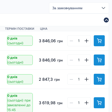
ТЕРМІН ПОСТАВКИ
ЦІНА
0 днів
3 846,06
грн
(сьогодні)
0 днів
3 846,06
грн
(сьогодні)
0 днів
2 847,3
грн
(сьогодні)
0 днів
(сьогодні)
при
3 619,98
грн
замовленні до
15:45