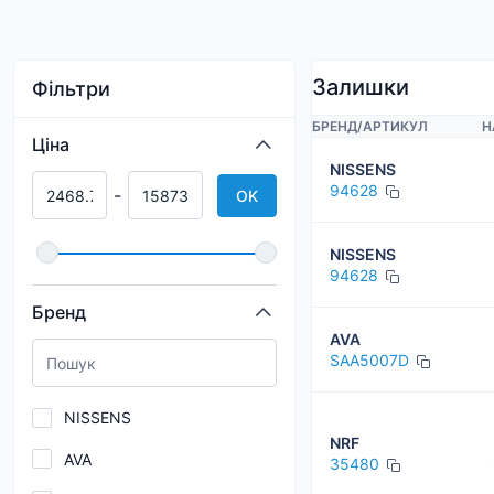
Залишки
Фільтри
БРЕНД
/
АРТИКУЛ
Н
Ціна
NISSENS
94628
-
OK
NISSENS
94628
Бренд
AVA
SAA5007D
NISSENS
NRF
AVA
35480