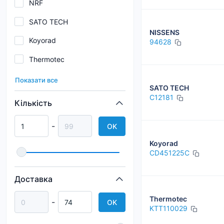
NRF
SATO TECH
NISSENS
Koyorad
94628
Thermotec
Abakus
Показати все
SATO TECH
DENSO
C12181
Кількість
Era
-
OK
FEBI
Koyorad
Kamoka
CD451225C
Kraft
Доставка
Loro
Thermotec
-
OK
KTT110029
MAHLE / KNECHT