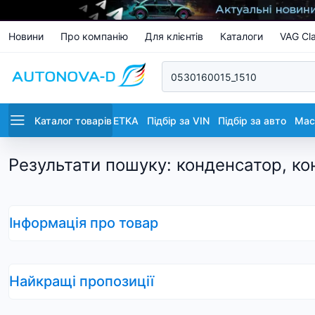
Новини
Про компанію
Для клієнтів
Каталоги
VAG Cla
Каталог товарів
ETKA
Підбір за VIN
Підбір за авто
Маст
Результати пошуку
:
конденсатор, ко
Інформація про товар
Найкращі пропозиції