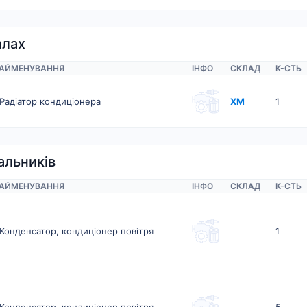
алах
АЙМЕНУВАННЯ
ІНФО
СКЛАД
К-CТЬ
Радіатор кондиціонера
ХМ
1
альників
АЙМЕНУВАННЯ
ІНФО
СКЛАД
К-CТЬ
Конденсатор, кондиціонер повітря
1
Конденсатор, кондиціонер повітря
5