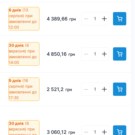
6 днів
(13
серпня)
при
4 389,66
грн
замовленні до
12:00
30 днів
(6
вересня)
при
4 850,16
грн
замовленні до
14:00
9 днів
(16
серпня)
при
2 521,2
грн
замовленні до
17:30
30 днів
(6
вересня)
при
3 060,12
грн
замовленні до