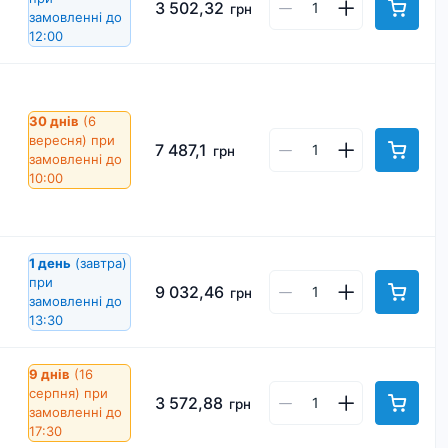
3 502,32
грн
замовленні до
12:00
30 днів
(6
вересня)
при
7 487,1
грн
замовленні до
10:00
1 день
(завтра)
при
9 032,46
грн
замовленні до
13:30
9 днів
(16
серпня)
при
3 572,88
грн
замовленні до
17:30