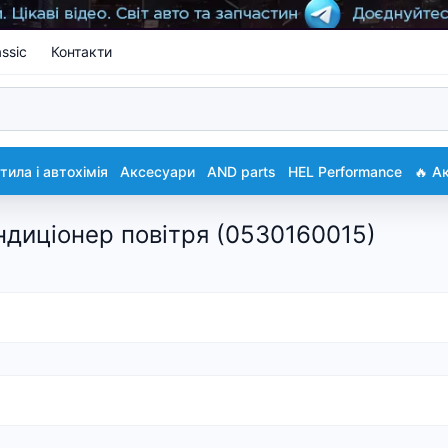
ssic
Контакти
ила і автохімія
Аксесуари
AND parts
HEL Performance
🔥 А
ндиціонер повітря (0530160015)