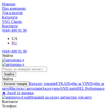
Новини
Про компанію
Для клієнтів
Каталоги
VAG Classic
Контакти
(044) 490 91 90
UA
RU
(044) 490 91 90
Увійти
Знайти
Увійти
Каталог товарів
ETKA
Підбір за VIN
Підбір за
Каталог товарів
авто
Мастила і автохімія
Аксесуари
AND parts
HEL Performance
🔥 Акції та знижки
Контакти
Телефон
: