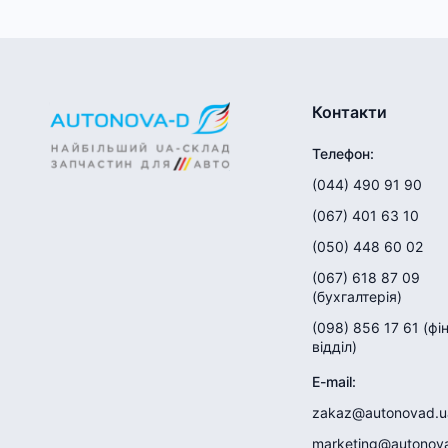
Контакти
Телефон
:
(044) 490 91 90
(067) 401 63 10
(050) 448 60 02
(067) 618 87 09
(
бухгалтерія
)
(098) 856 17 61
(
фі
відділ
)
E-mail
:
zakaz@autonovad.u
marketing@autonov