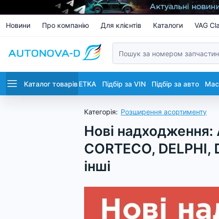
Новини
Про компанію
Для клієнтів
Каталоги
VAG Cla
Каталог товарів
ETKA
Підбір за VIN
Підбір за авто
Маст
Категорія
:
Розширення асортименту
Нові надходження:
CORTECO, DELPHI, 
інші