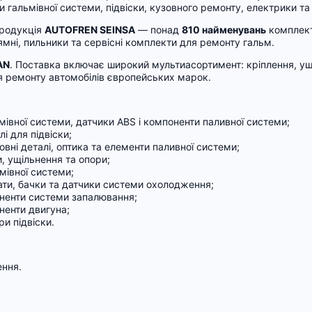
гальмівної системи, підвіски, кузовного ремонту, електрики та
продукція
AUTOFREN SEINSA
— понад
810 найменувань
комплект
мні, пильники та сервісні комплекти для ремонту гальм.
AN
. Поставка включає широкий мультиасортимент: кріплення, у
ля ремонту автомобілів європейських марок.
мівної системи, датчики ABS і компоненти паливної системи;
і для підвіски;
вні деталі, оптика та елементи паливної системи;
, ущільнення та опори;
мівної системи;
ти, бачки та датчики системи охолодження;
ненти системи запалювання;
ненти двигуна;
и підвіски.
ення.