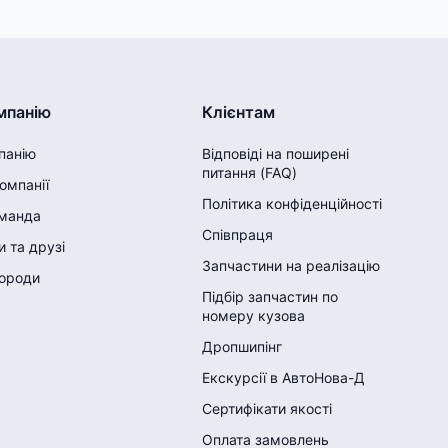
мпанію
Клієнтам
панію
Відповіді на поширені
питання (FAQ)
компанії
Політика конфіденційності
манда
Співпраця
 та друзі
Запчастини на реалізацію
городи
Підбір запчастин по
номеру кузова
Дропшипінг
Екскурсії в АвтоНова-Д
Сертифікати якості
Оплата замовлень