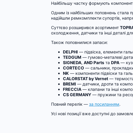
Найбільшу частку формують компоненти 
Одним із найбільших поповнень стала 
надійшли ремкомплекти супортів, напря
Суттєво розширився асортимент
TOPR
охолодження, датчики та інші деталі д
Також поповнилися запаси:
DELPHI
— підвіска, елементи галь
TEDGUM
— гумово-металеві детал
SIGNEDA
,
AND Parts
та
DPA
— кузо
CORTECO
— сальники, прокладки
NK
— компоненти підвіски та галь
CALORSTAT by Vernet
— термоста
BREMI
— датчики, дроти та компо
FRECCIA
— клапани та інші компо
CS GERMANY
— пружини та ресор
Повний перелік —
за посиланням
.
Усі нові позиції вже доступні до замовл