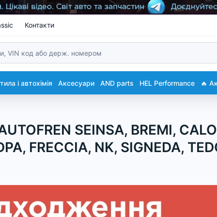
ssic
Контакти
ила і автохімія
Аксесуари
AND parts
HEL Performance
🔥 А
 AUTOFREN SEINSA, BREMI, CALO
DPA, FRECCIA, NK, SIGNEDA, TE