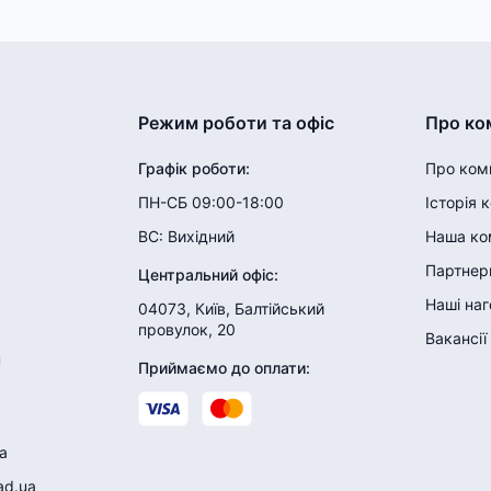
Режим роботи та офіс
Про ко
Графік роботи
:
Про ком
ПН-СБ 09:00-18:00
Історія 
ВС:
Вихідний
Наша ко
Партнери
Центральний офіс
:
Наші на
04073, Київ, Балтійський
провулок, 20
Вакансії
н
Приймаємо до оплати
:
a
ad.ua