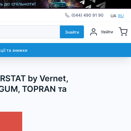
(044) 490 91 90
UA
RU
Увійти
Знайти
кції та знижки
RSTAT by Vernet,
DGUM, TOPRAN та