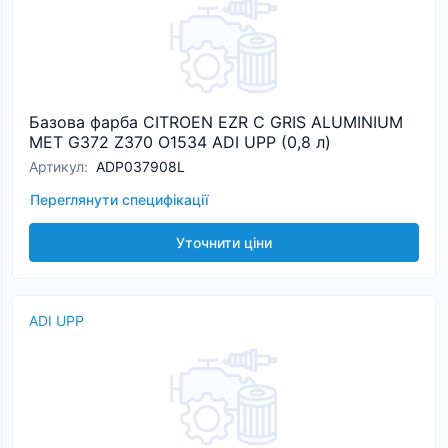
Базова фарба CITROEN EZR C GRIS ALUMINIUM
MET G372 Z370 O1534 ADI UPP (0,8 л)
Артикул
:
ADP037908L
Переглянути специфікації
Уточнити ціни
ADI UPP