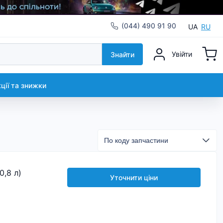
(044) 490 91 90
UA
RU
Увійти
Знайти
кції та знижки
,8 л)
Уточнити ціни