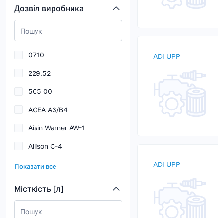
Дозвіл виробника
BENTLEY
BG
BINDER
0710
ADI UPP
BIZOL
229.52
Blue Print
505 00
BMW
ACEA A3/B4
BORGWARNER
Aisin Warner AW-1
BOSCH
Allison C-4
Breck
Allison C4
ADI UPP
Показати все
API SN
Місткість [л]
API SP