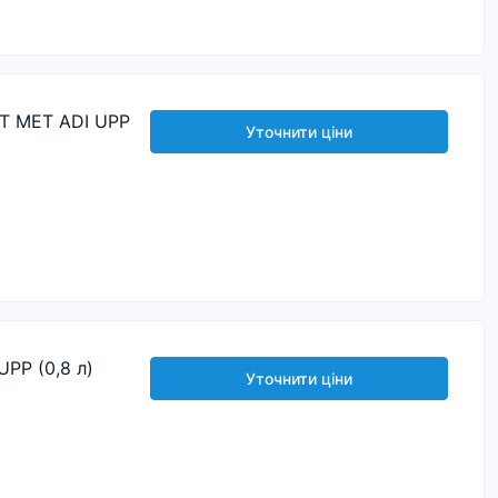
T MET ADI UPP
Уточнити ціни
PP (0,8 л)
Уточнити ціни