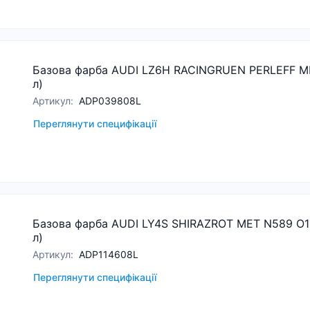
Базова фарба AUDI LZ6H RACINGRUEN PERLEFF ME
л)
Артикул
:
ADP039808L
Переглянути специфікації
Базова фарба AUDI LY4S SHIRAZROT MET N589 O11
л)
Артикул
:
ADP114608L
Переглянути специфікації