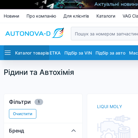
Новини
Про компанію
Для клієнтів
Каталоги
VAG Cla
Каталог товарів
ETKA
Підбір за VIN
Підбір за авто
Маст
Рідини та Автохімія
Фільтри
1
LIQUI MOLY
Очистити
Бренд