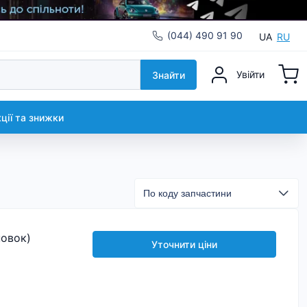
(044) 490 91 90
UA
RU
Увійти
Знайти
кції та знижки
новок)
Уточнити ціни