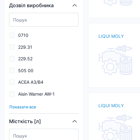
Дозвіл виробника
BENTLEY
BG
BINDER
0710
LIQUI MOLY
BIZOL
229.31
Blue Print
229.52
BMW
505 00
BORGWARNER
ACEA A3/B4
BOSCH
Aisin Warner AW-1
Breck
Allison C-4
LIQUI MOLY
Показати все
Allison C4
Місткість [л]
Allison TES 389