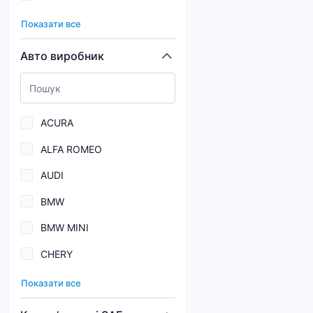
089
CK-4
Показати все
100
CK-4/SN
Авто виробник
147
Dexron IID
15U
Dexron III H
ACURA
163
ALFA ROMEO
172
AUDI
189
BMW
195
BMW MINI
197
CHERY
1C0
CHEVROLET EUROPE
1D4
Показати все
CHRYSLER
1D6