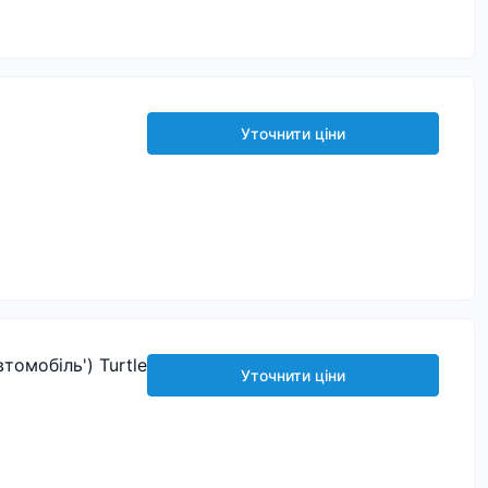
Уточнити ціни
омобіль') Turtle
Уточнити ціни