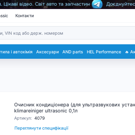
ssic
Контакти
ила і автохімія
Аксесуари
AND parts
HEL Performance
🔥 А
Очисник кондиціонера (для ультразвукових уста
klimareiniger ultrasonic 0,1л
Артикул
:
4079
Переглянути специфікації