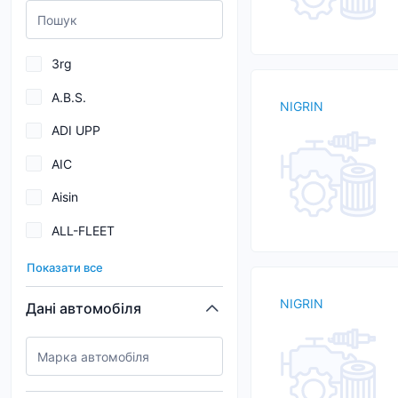
3rg
A.B.S.
NIGRIN
ADI UPP
AIC
Aisin
ALL-FLEET
AND
Показати все
ARECA
NIGRIN
Дані автомобіля
ATE
AutoGuard
BARDAHL