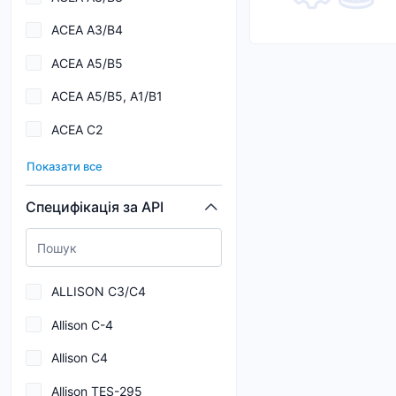
0,27
ACEA A3/B4
0,275
ACEA A5/B5
0,3
ACEA A5/B5, A1/B1
0,4
ACEA C2
0,45
ACEA C2, C3
0,5
Показати все
ACEA C3
0,6
Специфікація за API
ACEA C3,C4
0,65
ACEA C5
0,7
ALLISON C3/C4
ACEA C6
Allison C-4
ACEA E7
Allison C4
AISIN WARNER AW-1
Allison TES-295
ALLISON C4