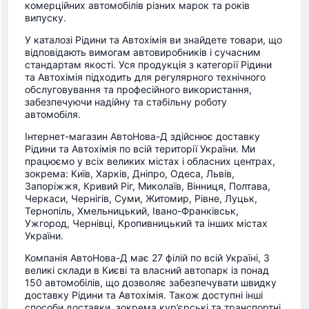
комерційних автомобілів різних марок та років
випуску.
У каталозі Рідини та Автохімія ви знайдете товари, що
відповідають вимогам автовиробників і сучасним
стандартам якості. Уся продукція з категорії Рідини
та Автохімія підходить для регулярного технічного
обслуговування та професійного використання,
забезпечуючи надійну та стабільну роботу
автомобіля.
Інтернет-магазин АвтоНова-Д здійснює доставку
Рідини та Автохімія по всій території України. Ми
працюємо у всіх великих містах і обласних центрах,
зокрема: Київ, Харків, Дніпро, Одеса, Львів,
Запоріжжя, Кривий Ріг, Миколаїв, Вінниця, Полтава,
Черкаси, Чернігів, Суми, Житомир, Рівне, Луцьк,
Тернопіль, Хмельницький, Івано-Франківськ,
Ужгород, Чернівці, Кропивницький та інших містах
України.
Компанія АвтоНова-Д має 27 філій по всій Україні, 3
великі склади в Києві та власний автопарк із понад
150 автомобілів, що дозволяє забезпечувати швидку
доставку Рідини та Автохімія. Також доступні інші
способи доставки, зокрема кур’єрські та транспортні