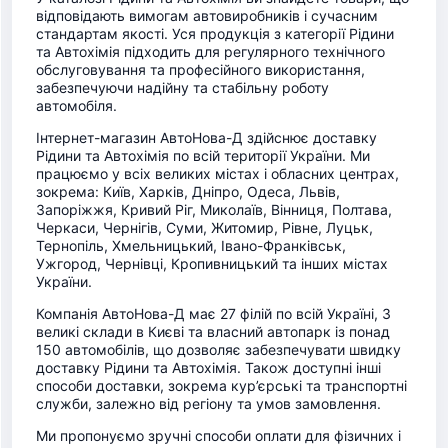
відповідають вимогам автовиробників і сучасним
стандартам якості. Уся продукція з категорії Рідини
та Автохімія підходить для регулярного технічного
обслуговування та професійного використання,
забезпечуючи надійну та стабільну роботу
автомобіля.
Інтернет-магазин АвтоНова-Д здійснює доставку
Рідини та Автохімія по всій території України. Ми
працюємо у всіх великих містах і обласних центрах,
зокрема: Київ, Харків, Дніпро, Одеса, Львів,
Запоріжжя, Кривий Ріг, Миколаїв, Вінниця, Полтава,
Черкаси, Чернігів, Суми, Житомир, Рівне, Луцьк,
Тернопіль, Хмельницький, Івано-Франківськ,
Ужгород, Чернівці, Кропивницький та інших містах
України.
Компанія АвтоНова-Д має 27 філій по всій Україні, 3
великі склади в Києві та власний автопарк із понад
150 автомобілів, що дозволяє забезпечувати швидку
доставку Рідини та Автохімія. Також доступні інші
способи доставки, зокрема кур’єрські та транспортні
служби, залежно від регіону та умов замовлення.
Ми пропонуємо зручні способи оплати для фізичних і