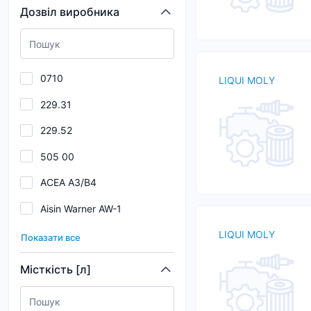
Дозвіл виробника
BENTLEY
BG
BINDER
0710
LIQUI MOLY
BIZOL
229.31
Blue Print
229.52
BMW
505 00
BORGWARNER
ACEA A3/B4
BOSCH
Aisin Warner AW-1
Breck
Allison C-4
LIQUI MOLY
Показати все
Allison C4
Місткість [л]
Allison TES 389