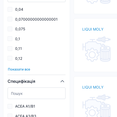
API SL
0,04
API SN
0,07000000000000001
API SP
0,075
LIQUI MOLY
ASTM D 3306
0,1
ASTM D3306
0,11
BMW DCTF-1
0,12
BMW LL-01
0,125
BMW LL-04
Показати все
0,15
BMW Longlife-01
Специфікація
LIQUI MOLY
0,18
BMW LONGLIFE-04
0,2
BMW Longlife-98
ACEA A1/B1
0,25
ACEA A3/B3