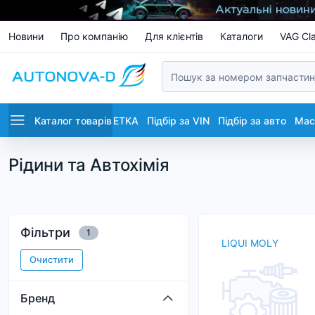
Новини
Про компанію
Для клієнтів
Каталоги
VAG Cla
Каталог товарів
ETKA
Підбір за VIN
Підбір за авто
Маст
Рідини та Автохімія
Фільтри
1
LIQUI MOLY
Очистити
Бренд