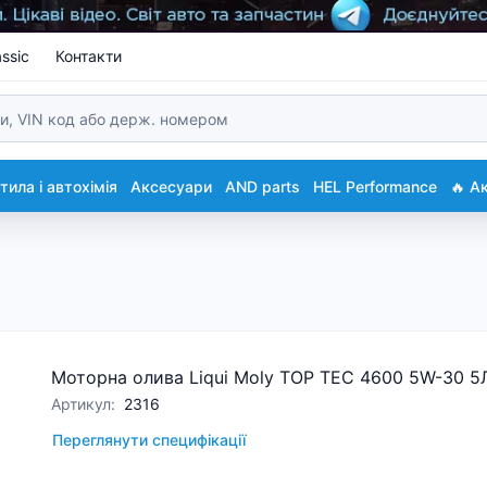
ssic
Контакти
ила і автохімія
Аксесуари
AND parts
HEL Performance
🔥 А
Моторна олива Liqui Moly TOP TEC 4600 5W-30 5
Артикул
:
2316
Переглянути специфікації