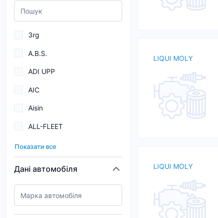
3rg
A.B.S.
LIQUI MOLY
ADI UPP
AIC
Aisin
ALL-FLEET
AND
Показати все
ARECA
LIQUI MOLY
Дані автомобіля
ATE
AutoGuard
BARDAHL