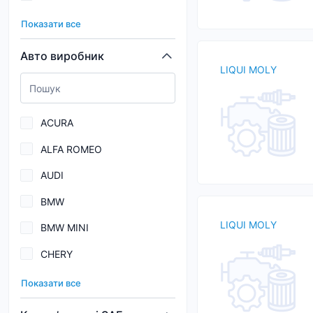
089
CK-4
Показати все
100
CK-4/SN
Авто виробник
LIQUI MOLY
147
Dexron IID
15U
Dexron III H
ACURA
163
ALFA ROMEO
172
AUDI
189
BMW
195
LIQUI MOLY
BMW MINI
197
CHERY
1C0
CHEVROLET EUROPE
1D4
Показати все
CHRYSLER
1D6