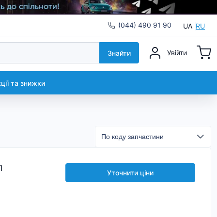
(044) 490 91 90
UA
RU
Увійти
Знайти
кції та знижки
Л
Уточнити ціни