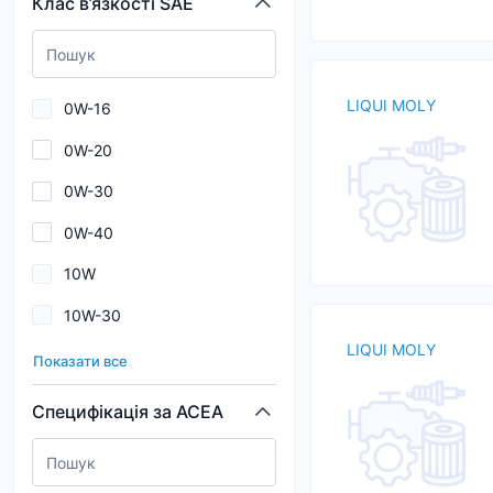
Клас в’язкості SAE
CHRYSLER USA
1E9
CITROEN
1F7
LIQUI MOLY
0W-16
DACIA
0W-20
DAEWOO
0W-30
DAF
0W-40
DAIHATSU
10W
FIAT
10W-30
FIAT LANCIA
LIQUI MOLY
10W-40
FORD
Показати все
10W-50
FORD EUROPA
Специфікація за ACEA
10W-60
FORD USA
10W40
GEELY