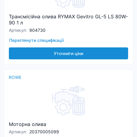
Трансмісійна олива RYMAX Gevitro GL-5 LS 80W-
90 1 л
Артикул
:
904730
Переглянути специфікації
Уточнити ціни
ROWE
Моторна олива
Артикул
:
20370005099