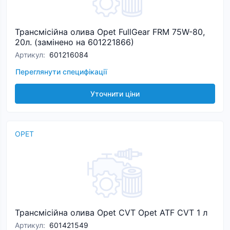
Трансмісійна олива Opet FullGear FRM 75W-80,
20л. (замінено на 601221866)
Артикул
:
601216084
Переглянути специфікації
Уточнити ціни
OPET
Трансмісійна олива Opet CVT Opet ATF CVT 1 л
Артикул
:
601421549