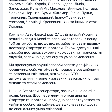
зокрема: Київ, Харків, Дніпро, Одеса, Львів,
Запоріжжя, Кривий Ріг, Миколаїв, Вінниця, Полтава,
Черкаси, Чернігів, Суми, Житомир, Рівне, Луцьк,
Тернопіль, Хмельницький, Івано-Франківськ,
Ужгород, Чернівці, Кропивницький та інших містах
України.
Компанія АвтоНова-Д має 27 філій по всій Україні, 3
великі склади в Києві та власний автопарк із понад
150 автомобілів, що дозволяє забезпечувати швидку
доставку Стартери генератори. Також доступні інші
способи доставки, зокрема кур’єрські та транспортні
служби, залежно від регіону та умов замовлення.
Ми пропонуємо зручні способи оплати для фізичних і
юридичних осіб. АвтоНова-Д працює з роздрібними
та оптовими клієнтами, включаючи СТО,
автомагазини, інтернет-магазини, автопарки, оптові
склади та столи замовлень.
Ціни на Стартери генератори, зазначені на сайті, є
роздрібними. Щоб переглянути оптові ціни на
Стартери генератори, необхідно зареєструватися та
увійти в особистий кабінет, де відкривається доступ
до спеціальних умов співпраці.