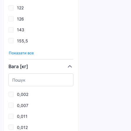
122
126
143
155,5
157
Показати все
161
Вага [кг]
162
169
0,002
181
0,007
195
0,011
196
0,012
1 005