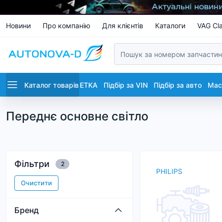
Новини
Про компанію
Для клієнтів
Каталоги
VAG Cla
Каталог товарів
ETKA
Підбір за VIN
Підбір за авто
Маст
Переднє основне світло
Фільтри
2
PHILIPS
Очистити
Бренд