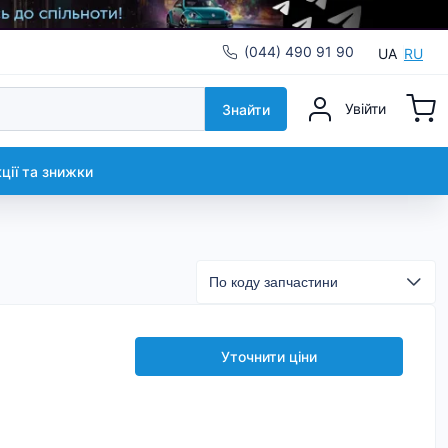
(044) 490 91 90
UA
RU
Увійти
Знайти
кції та знижки
Уточнити ціни