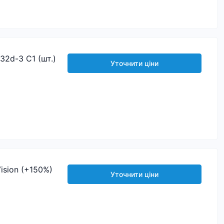
32d-3 C1 (шт.)
Уточнити ціни
ision (+150%)
Уточнити ціни