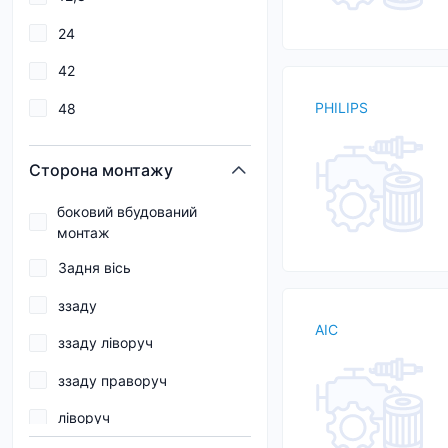
1,6
24
1,8
42
10
PHILIPS
48
10/15
85
100
Сторона монтажу
100/80
боковий вбудований
монтаж
100/90
Задня вісь
11
ззаду
12
AIC
ззаду ліворуч
ззаду праворуч
ліворуч