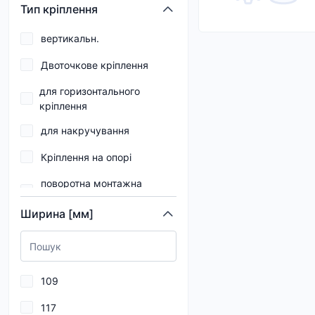
По центру
Тип кріплення
праворуч
вертикальн.
Приладова панель
Двоточкове кріплення
Підсвічування номерного
для горизонтального
знака
кріплення
Салон
для накручування
спереду
Кріплення на опорі
спереду ліворуч
поворотна монтажна
скоба
спереду праворуч
Ширина [мм]
підвішен.
спереду та ззаду
Триточкове кріплення
Чотириточкове кріплення
109
117