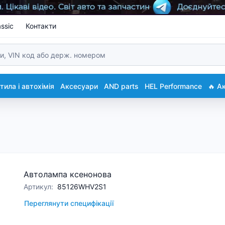
ssic
Контакти
ила і автохімія
Аксесуари
AND parts
HEL Performance
🔥 А
Автолампа ксенонова
Артикул
:
85126WHV2S1
Переглянути специфікації