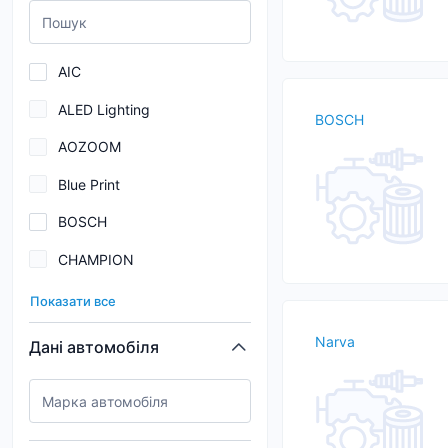
AIC
ALED Lighting
BOSCH
AOZOOM
Blue Print
BOSCH
CHAMPION
EUROREPAR
Показати все
FEBI
Narva
Дані автомобіля
HELLA
KAIXEN
MAGNETI MARELLI