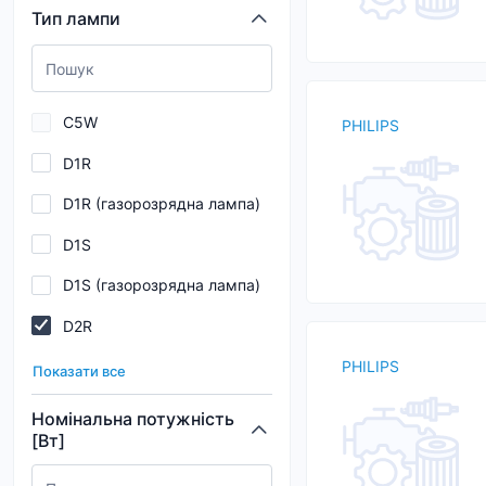
Тип лампи
Maxgear
MLUX
Narva
C5W
PHILIPS
Neolux
D1R
OSRAM
D1R (газорозрядна лампа)
OSSCA
D1S
PHILIPS
D1S (газорозрядна лампа)
STARLINE
D2R
STARTVOLT
D2R (газорозрядна лампа)
PHILIPS
Показати все
D2S
Номінальна потужність
[Вт]
D2S (газорозрядна лампа)