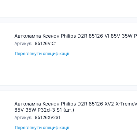
Автолампа Ксенон Philips D2R 85126 VI 85V 35W P
Артикул
:
85126VIC1
Переглянути специфікації
Автолампа Ксенон Philips D2R 85126 XV2 X-TremeV
85V 35W P32d-3 S1 (шт.)
Артикул
:
85126XV2S1
Переглянути специфікації